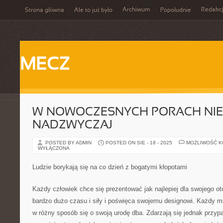
Archiwum
Redakc
Strona główna
Ale to już było
Popołudnie
MECZ
W NOWOCZESNYCH PORACH NIE
NADZWYCZAJ
POSTED BY ADMIN
POSTED ON SIE - 18 - 2025
MOŻLIWOŚĆ 
WYŁĄCZONA
Ludzie borykają się na co dzień z bogatymi kłopotami
Każdy człowiek chce się prezentować jak najlepiej dla swojego o
bardzo dużo czasu i siły i poświęca swojemu designowi. Każdy ma
w różny sposób się o swoją urodę dba. Zdarzają się jednak przypa