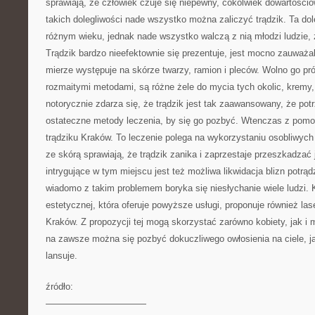
sprawiają, że człowiek czuje się niepewny, cokolwiek dowartościo
takich dolegliwości nade wszystko można zaliczyć trądzik. Ta dol
różnym wieku, jednak nade wszystko walczą z nią młodzi ludzie,
Trądzik bardzo nieefektownie się prezentuje, jest mocno zauważa
mierze występuje na skórze twarzy, ramion i pleców. Wolno go p
rozmaitymi metodami, są różne żele do mycia tych okolic, kremy
notorycznie zdarza się, że trądzik jest tak zaawansowany, że pot
ostateczne metody leczenia, by się go pozbyć. Wtenczas z pomoc
trądziku Kraków. To leczenie polega na wykorzystaniu osobliwych
ze skórą sprawiają, że trądzik zanika i zaprzestaje przeszkadzać 
intrygujące w tym miejscu jest też możliwa likwidacja blizn potrą
wiadomo z takim problemem boryka się niesłychanie wiele ludzi.
estetycznej, która oferuje powyższe usługi, proponuje również la
Kraków. Z propozycji tej mogą skorzystać zarówno kobiety, jak i 
na zawsze można się pozbyć dokuczliwego owłosienia na ciele, ja
lansuje.
źródło:
———————————