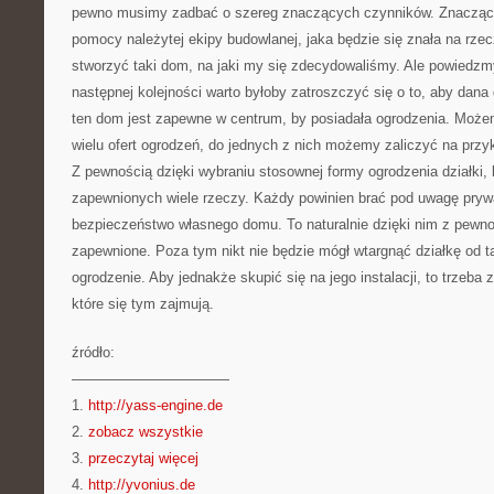
pewno musimy zadbać o szereg znaczących czynników. Znaczące 
pomocy należytej ekipy budowlanej, jaka będzie się znała na rzec
stworzyć taki dom, na jaki my się zdecydowaliśmy. Ale powiedzmy,
następnej kolejności warto byłoby zatroszczyć się o to, aby dana 
ten dom jest zapewne w centrum, by posiadała ogrodzenia. Może
wielu ofert ogrodzeń, do jednych z nich możemy zaliczyć na przy
Z pewnością dzięki wybraniu stosownej formy ogrodzenia działki,
zapewnionych wiele rzeczy. Każdy powinien brać pod uwagę prywa
bezpieczeństwo własnego domu. To naturalnie dzięki nim z pewno
zapewnione. Poza tym nikt nie będzie mógł wtargnąć działkę od ta
ogrodzenie. Aby jednakże skupić się na jego instalacji, to trzeba z
które się tym zajmują.
źródło:
———————————
1.
http://yass-engine.de
2.
zobacz wszystkie
3.
przeczytaj więcej
4.
http://yvonius.de