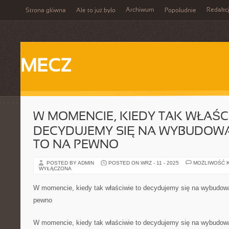
Archiwum
Redakc
Strona główna
Ale to już było
Popołudnie
MECZ
W MOMENCIE, KIEDY TAK WŁAŚC
DECYDUJEMY SIĘ NA WYBUDOW
TO NA PEWNO
POSTED BY ADMIN
POSTED ON WRZ - 11 - 2025
MOŻLIWOŚĆ 
WYŁĄCZONA
W momencie, kiedy tak właściwie to decydujemy się na wybudowa
pewno
W momencie, kiedy tak właściwie to decydujemy się na wybudowa