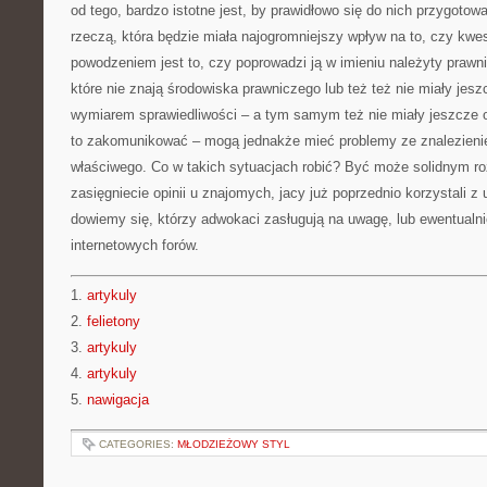
od tego, bardzo istotne jest, by prawidłowo się do nich przygoto
rzeczą, która będzie miała najogromniejszy wpływ na to, czy kw
powodzeniem jest to, czy poprowadzi ją w imieniu należyty praw
które nie znają środowiska prawniczego lub też też nie miały jesz
wymiarem sprawiedliwości – a tym samym też nie miały jeszcze 
to zakomunikować – mogą jednakże mieć problemy ze znalezienie
właściwego. Co w takich sytuacjach robić? Być może solidnym r
zasięgniecie opinii u znajomych, jacy już poprzednio korzystali z
dowiemy się, którzy adwokaci zasługują na uwagę, lub ewentualn
internetowych forów.
1.
artykuly
2.
felietony
3.
artykuly
4.
artykuly
5.
nawigacja
CATEGORIES:
MŁODZIEŻOWY STYL