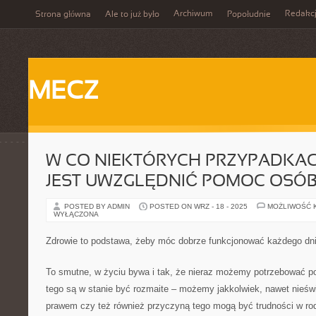
Archiwum
Redakc
Strona główna
Ale to już było
Popołudnie
MECZ
W CO NIEKTÓRYCH PRZYPADKA
JEST UWZGLĘDNIĆ POMOC OSÓ
POSTED BY ADMIN
POSTED ON WRZ - 18 - 2025
MOŻLIWOŚĆ 
WYŁĄCZONA
Zdrowie to podstawa, żeby móc dobrze funkcjonować każdego dn
To smutne, w życiu bywa i tak, że nieraz możemy potrzebować 
tego są w stanie być rozmaite – możemy jakkolwiek, nawet nieświ
prawem czy też również przyczyną tego mogą być trudności w rod