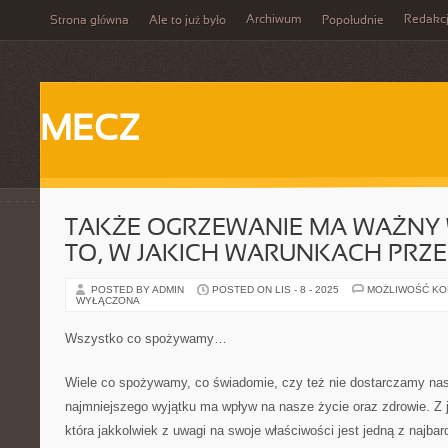
Archiwum
Redakc
Strona główna
Ale to już było
Popołudnie
MECZ
TAKŻE OGRZEWANIE MA WAŻNY
TO, W JAKICH WARUNKACH PR
POSTED BY ADMIN
POSTED ON LIS - 8 - 2025
MOŻLIWOŚĆ K
WYŁĄCZONA
Wszystko co spożywamy…
Wiele co spożywamy, co świadomie, czy też nie dostarczamy na
najmniejszego wyjątku ma wpływ na nasze życie oraz zdrowie. Z 
która jakkolwiek z uwagi na swoje właściwości jest jedną z najba