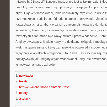
miałoby być inaczej? Zupełnie inaczej nie jest w takim razie Skle
produkty ma na nas często symptomatyczny wpływ. Od początków
stymulujących właściwości, jakie usprawniały myślenie i o wiele
przemęczenie, budziła pośród ludzi niemałe kontrowersje. Jedni l
kawą chwaląc jej atrybuty oraz ich zdaniem olśniewające działanie,
jej wadami, twierdząc, że może być powodem wielu chorób, czy 
rozmaitych zdań może być Kawy świata i przeświadczenie, które 
Anglicy uważający, iż picie kawy ma dokładny związek z męską i
wiek następnie uznano kawę za niezwykle odpowiedni środek le
wyłącznie w aptekach – wypróbuj tutaj Kawa. Tak czy inaczej, m
pozytywnych jak i negatywnych właściwości kawy, nie stwierdzo
jej wpływu na nasze zdrowie.
1.
nawigacja
2.
teksty
3.
http://elvallehermoso.com/spis-tresci
4.
teksty
5.
artykuly