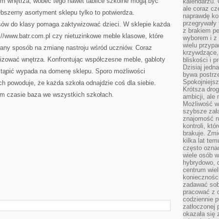
m wnętrza, wobec tego nawet tablice szkolne mogą być
kalendarzu.
ale coraz cz
szerny asortyment sklepu tylko to potwierdza.
naprawdę kor
przegrywały 
sów do klasy pomaga zaktywizować dzieci. W sklepie każda
z brakiem p
://www.batr.com.pl czy nietuzinkowe meble klasowe, które
wyborem i z 
wielu przypa
wany sposób na zmianę nastroju wśród uczniów. Coraz
krzywdzące, 
nizować wnętrza. Konfrontując współczesne meble, gabloty
bliskości i p
Dzisiaj jedn
wstąpić wypada na domenę sklepu. Sporo możliwości
bywa postrz
Spokojniejs
ch powoduje, że każda szkoła odnajdzie coś dla siebie.
Krótsza drog
im czasie baza we wszystkich szkołach.
ambicji, al
Możliwość wy
szybsze zał
znajomość na
kontroli, kt
brakuje. Zmi
kilka lat te
często ozna
wiele osób w
hybrydowo, 
centrum wiel
konieczności
zadawać sob
pracować z 
codziennie p
zatłoczonej 
okazała się 