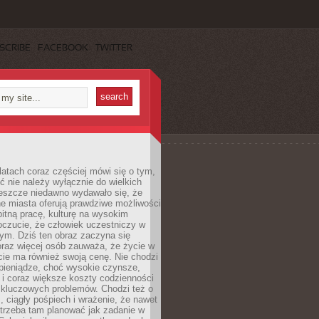
SCRIBE
FACEBOOK
TWITTER
latach coraz częściej mówi się o tym,
ć nie należy wyłącznie do wielkich
Jeszcze niedawno wydawało się, że
e miasta oferują prawdziwe możliwości
itną pracę, kulturę na wysokim
oczucie, że człowiek uczestniczy w
m. Dziś ten obraz zaczyna się
oraz więcej osób zauważa, że życie w
ie ma również swoją cenę. Nie chodzi
pieniądze, choć wysokie czynsze,
i i coraz większe koszty codzienności
 kluczowych problemów. Chodzi też o
, ciągły pośpiech i wrażenie, że nawet
trzeba tam planować jak zadanie w