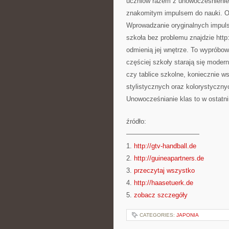
uczniów razem z unowocześnienie
znakomitym impulsem do nauki. Ob
Wprowadzanie oryginalnych impul
szkoła bez problemu znajdzie http
odmienią jej wnętrze. To wypróbo
częściej szkoły starają się moder
czy tablice szkolne, koniecznie 
stylistycznych oraz kolorystyczny
Unowocześnianie klas to w ostatn
źródło:
———————————
1.
http://gtv-handball.de
2.
http://guineapartners.de
3.
przeczytaj wszystko
4.
http://haasetuerk.de
5.
zobacz szczegóły
CATEGORIES:
JAPONIA