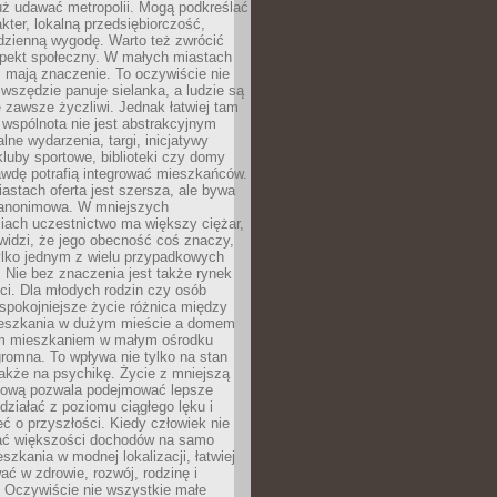
uż udawać metropolii. Mogą podkreślać
kter, lokalną przedsiębiorczość,
odzienną wygodę. Warto też zwrócić
pekt społeczny. W małych miastach
ż mają znaczenie. To oczywiście nie
wszędzie panuje sielanka, a ludzie są
 zawsze życzliwi. Jednak łatwiej tam
 wspólnota nie jest abstrakcyjnym
lne wydarzenia, targi, inicjatywy
kluby sportowe, biblioteki czy domy
awdę potrafią integrować mieszkańców.
stach oferta jest szersza, ale bywa
j anonimowa. W mniejszych
iach uczestnictwo ma większy ciężar,
widzi, że jego obecność coś znaczy,
tylko jednym z wielu przypadkowych
 Nie bez znaczenia jest także rynek
ci. Dla młodych rodzin czy osób
spokojniejsze życie różnica między
eszkania w dużym mieście a domem
m mieszkaniem w małym ośrodku
romna. To wpływa nie tylko na stan
także na psychikę. Życie z mniejszą
nsową pozwala podejmować lepsze
 działać z poziomu ciągłego lęku i
eć o przyszłości. Kiedy człowiek nie
ć większości dochodów na samo
szkania w modnej lokalizacji, łatwiej
ć w zdrowie, rozwój, rodzinę i
 Oczywiście nie wszystkie małe