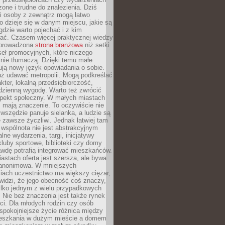
zone i trudne do znalezienia. Dziś
i osoby z zewnątrz mogą łatwo
o dzieje się w danym miejscu, jakie są
gdzie warto pojechać i z kim
ać. Czasem więcej praktycznej wiedzy
 prowadzona
strona branżowa
niż setki
eł promocyjnych, które niczego
nie tłumaczą. Dzięki temu małe
ją nowy język opowiadania o sobie.
uż udawać metropolii. Mogą podkreślać
kter, lokalną przedsiębiorczość,
odzienną wygodę. Warto też zwrócić
pekt społeczny. W małych miastach
ż mają znaczenie. To oczywiście nie
wszędzie panuje sielanka, a ludzie są
 zawsze życzliwi. Jednak łatwiej tam
 wspólnota nie jest abstrakcyjnym
lne wydarzenia, targi, inicjatywy
kluby sportowe, biblioteki czy domy
awdę potrafią integrować mieszkańców.
stach oferta jest szersza, ale bywa
j anonimowa. W mniejszych
iach uczestnictwo ma większy ciężar,
widzi, że jego obecność coś znaczy,
tylko jednym z wielu przypadkowych
 Nie bez znaczenia jest także rynek
ci. Dla młodych rodzin czy osób
spokojniejsze życie różnica między
eszkania w dużym mieście a domem