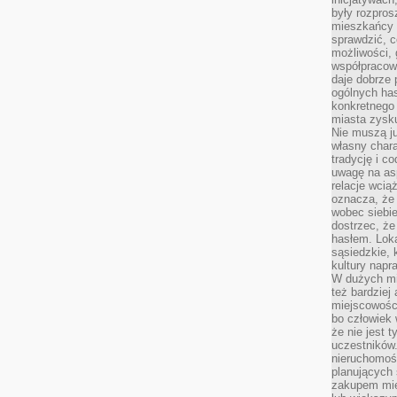
były rozpros
mieszkańcy 
sprawdzić, c
możliwości, 
współpracow
daje dobrze
ogólnych has
konkretnego 
miasta zysku
Nie muszą j
własny chara
tradycję i c
uwagę na as
relacje wcią
oznacza, że 
wobec siebie
dostrzec, że
hasłem. Loka
sąsiedzkie, 
kultury napr
W dużych mia
też bardzie
miejscowośc
bo człowiek 
że nie jest 
uczestników.
nieruchomoś
planujących 
zakupem mi