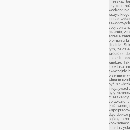
mieszkać tam
szybciej moż
weekend nie 
wszystkiego.
jednak wyłą
zawodowych.
spojrzenia n
rozumie, że 
adresie zami
promieniu ki
dzielnic. Su
tym, że dzie
wrócić do do
sąsiedzi nap
windzie. Ta
spektakularn
zwyczajnie b
przemiany wa
właśnie dzię
być niewidzi
inicjatywach
były rozpros
mieszkańcy 
sprawdzić, c
możliwości, 
współpracow
daje dobrze
ogólnych has
konkretnego 
miasta zysku