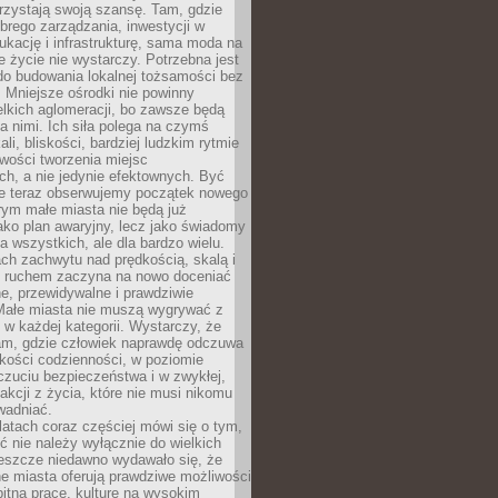
rzystają swoją szansę. Tam, gdzie
brego zarządzania, inwestycji w
dukację i infrastrukturę, sama moda na
e życie nie wystarczy. Potrzebna jest
do budowania lokalnej tożsamości bez
 Mniejsze ośrodki nie powinny
lkich aglomeracji, bo zawsze będą
a nimi. Ich siła polega na czymś
li, bliskości, bardziej ludzkim rytmie
iwości tworzenia miejsc
ch, a nie jedynie efektownych. Być
e teraz obserwujemy początek nowego
rym małe miasta nie będą już
ako plan awaryjny, lecz jako świadomy
la wszystkich, ale dla bardzo wielu.
ach zachwytu nad prędkością, skalą i
 ruchem zaczyna na nowo doceniać
lne, przewidywalne i prawdziwie
Małe miasta nie muszą wygrywać z
 w każdej kategorii. Wystarczy, że
am, gdzie człowiek naprawdę odczuwa
akości codzienności, w poziomie
czuciu bezpieczeństwa i w zwykłej,
fakcji z życia, które nie musi nikomu
wadniać.
latach coraz częściej mówi się o tym,
ć nie należy wyłącznie do wielkich
Jeszcze niedawno wydawało się, że
e miasta oferują prawdziwe możliwości
itną pracę, kulturę na wysokim