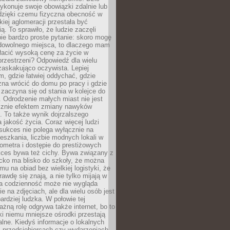
ykonuje swoje obowiązki zdalnie lub
dzięki czemu fizyczna obecność w
kiej aglomeracji przestała być
ą. To sprawiło, że ludzie zaczęli
ie bardzo proste pytanie: skoro mogę
dowolnego miejsca, to dlaczego mam
łacić wysoką cenę za życie w
przestrzeni? Odpowiedź dla wielu
zaskakująco oczywista. Lepiej
, gdzie łatwiej oddychać, gdzie
na wrócić do domu po pracy i gdzie
zaczyna się od stania w kolejce do
 Odrodzenie małych miast nie jest
cznie efektem zmiany nawyków
 To także wynik dojrzalszego
a jakość życia. Coraz więcej ludzi
sukces nie polega wyłącznie na
eszkania, liczbie modnych lokali w
lometra i dostępie do prestiżowych
kces bywa też cichy. Bywa związany z
cko ma blisko do szkoły, że można
mu na obiad bez wielkiej logistyki, że
rawdę się znają, a nie tylko mijają w
ka codzienność może nie wygląda
ie na zdjęciach, ale dla wielu osób jest
ardziej ludzka. W połowie tej
żną rolę odgrywa także internet, bo to
ki niemu mniejsze ośrodki przestają
alne. Kiedyś informacje o lokalnych
, przedsiębiorcach czy wydarzeniach