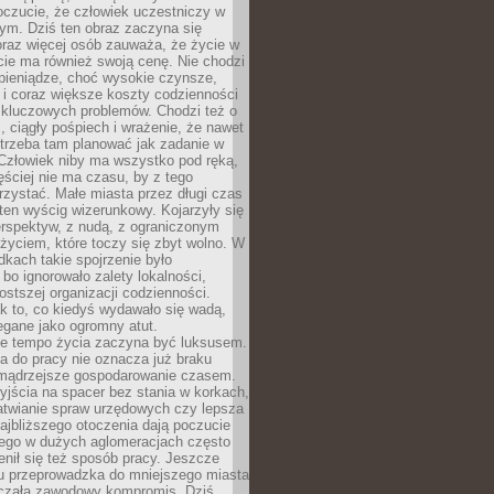
oczucie, że człowiek uczestniczy w
m. Dziś ten obraz zaczyna się
oraz więcej osób zauważa, że życie w
ie ma również swoją cenę. Nie chodzi
pieniądze, choć wysokie czynsze,
i i coraz większe koszty codzienności
 kluczowych problemów. Chodzi też o
, ciągły pośpiech i wrażenie, że nawet
trzeba tam planować jak zadanie w
 Człowiek niby ma wszystko pod ręką,
ęściej nie ma czasu, by z tego
zystać. Małe miasta przez długi czas
ten wyścig wizerunkowy. Kojarzyły się
erspektyw, z nudą, z ograniczonym
życiem, które toczy się zbyt wolno. W
dkach takie spojrzenie było
bo ignorowało zalety lokalności,
rostszej organizacji codzienności.
ak to, co kiedyś wydawało się wadą,
egane jako ogromny atut.
ze tempo życia zaczyna być luksusem.
a do pracy nie oznacza już braku
e mądrzejsze gospodarowanie czasem.
jścia na spacer bez stania w korkach,
atwianie spraw urzędowych czy lepsza
jbliższego otoczenia dają poczucie
órego w dużych aglomeracjach często
enił się też sposób pracy. Jeszcze
mu przeprowadzka do mniejszego miasta
czała zawodowy kompromis. Dziś