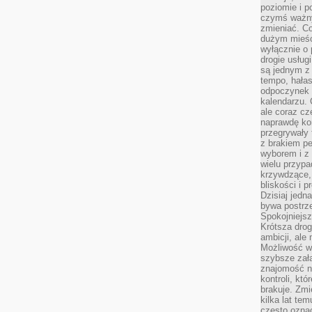
poziomie i p
czymś ważny
zmieniać. C
dużym mieśc
wyłącznie o 
drogie usług
są jednym z
tempo, hałas
odpoczynek 
kalendarzu.
ale coraz cz
naprawdę kor
przegrywały 
z brakiem p
wyborem i z 
wielu przypa
krzywdzące, 
bliskości i p
Dzisiaj jedn
bywa postrz
Spokojniejs
Krótsza drog
ambicji, al
Możliwość wy
szybsze zał
znajomość na
kontroli, kt
brakuje. Zmi
kilka lat te
często ozna