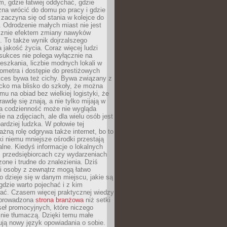
, gdzie łatwiej oddychać, gdzie
na wrócić do domu po pracy i gdzie
zaczyna się od stania w kolejce do
 Odrodzenie małych miast nie jest
cznie efektem zmiany nawyków
 To także wynik dojrzalszego
a jakość życia. Coraz więcej ludzi
sukces nie polega wyłącznie na
eszkania, liczbie modnych lokali w
lometra i dostępie do prestiżowych
kces bywa też cichy. Bywa związany z
cko ma blisko do szkoły, że można
mu na obiad bez wielkiej logistyki, że
rawdę się znają, a nie tylko mijają w
ka codzienność może nie wygląda
ie na zdjęciach, ale dla wielu osób jest
ardziej ludzka. W połowie tej
żną rolę odgrywa także internet, bo to
ki niemu mniejsze ośrodki przestają
alne. Kiedyś informacje o lokalnych
, przedsiębiorcach czy wydarzeniach
zone i trudne do znalezienia. Dziś
i osoby z zewnątrz mogą łatwo
o dzieje się w danym miejscu, jakie są
gdzie warto pojechać i z kim
ać. Czasem więcej praktycznej wiedzy
 prowadzona
strona branżowa
niż setki
eł promocyjnych, które niczego
nie tłumaczą. Dzięki temu małe
ją nowy język opowiadania o sobie.