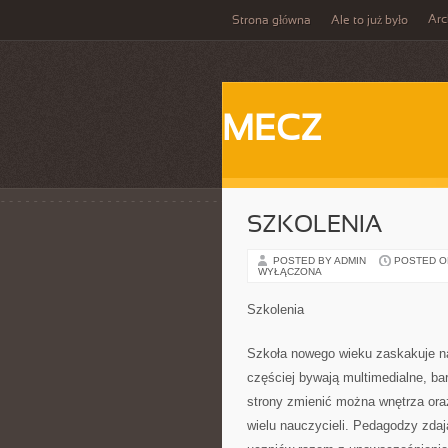
Ar
Strona główna
Ale to już było
MECZ
SZKOLENIA
POSTED BY ADMIN
POSTED ON 
WYŁĄCZONA
Szkolenia
Szkoła nowego wieku zaskakuje na
częściej bywają multimedialne, ba
strony zmienić można wnętrza ora
wielu nauczycieli. Pedagodzy zdaj