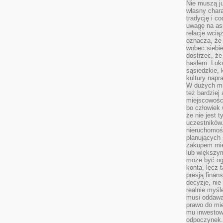
Nie muszą j
własny chara
tradycję i c
uwagę na as
relacje wcią
oznacza, że 
wobec siebie
dostrzec, że
hasłem. Loka
sąsiedzkie, 
kultury napr
W dużych mia
też bardzie
miejscowośc
bo człowiek 
że nie jest 
uczestników.
nieruchomoś
planujących 
zakupem mi
lub większy
może być og
konta, lecz 
presją fina
decyzje, nie
realnie myśl
musi oddawa
prawo do mie
mu inwestowa
odpoczynek.