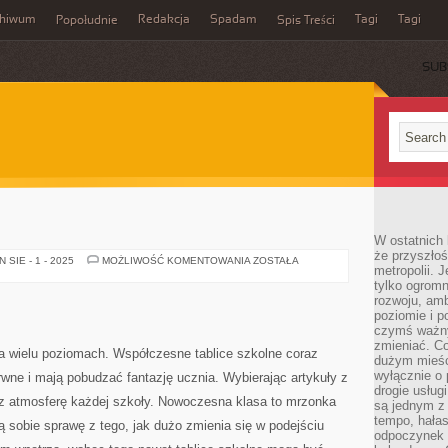
chiwum
Redakcja
Spadam
Tagi
Tagi
Popołudnie
Spis Treści
SUB
W ostatnich 
że przyszłoś
SZKOLENIA
SIE - 1 - 2025
MOŻLIWOŚĆ KOMENTOWANIA
ZOSTAŁA
metropolii. 
tylko ogromn
rozwoju, amb
poziomie i p
czymś ważny
zmieniać. C
 wielu poziomach. Współczesne tablice szkolne coraz
dużym mieśc
wyłącznie o 
rwne i mają pobudzać fantazję ucznia. Wybierając artykuły z
drogie usług
z atmosferę każdej szkoły. Nowoczesna klasa to mrzonka
są jednym z
tempo, hałas
ą sobie sprawę z tego, jak dużo zmienia się w podejściu
odpoczynek 