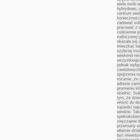
wiele osób w
hybrydowo, 
centrum wiel
konieczności
zadawać sob
pracować z 
codziennie p
zatłoczonej 
okazała się 
mieszkać tam
szybciej moż
weekend nie 
wszystkiego.
jednak wyłą
zawodowych.
spojrzenia n
rozumie, że 
adresie zami
promieniu ki
dzielnic. Su
tym, że dzie
wrócić do do
sąsiedzi nap
windzie. Ta
spektakularn
zwyczajnie b
przemiany wa
właśnie dzię
być niewidzi
inicjatywach