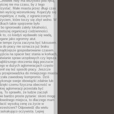
 Człowiek niby ma wszystko pod ręką,
ęściej nie ma czasu, by z tego
zystać. Małe miasta przez długi czas
ten wyścig wizerunkowy. Kojarzyły się
erspektyw, z nudą, z ograniczonym
życiem, które toczy się zbyt wolno. W
dkach takie spojrzenie było
bo ignorowało zalety lokalności,
rostszej organizacji codzienności.
ak to, co kiedyś wydawało się wadą,
egane jako ogromny atut.
ze tempo życia zaczyna być luksusem.
a do pracy nie oznacza już braku
e mądrzejsze gospodarowanie czasem.
jścia na spacer bez stania w korkach,
atwianie spraw urzędowych czy lepsza
jbliższego otoczenia dają poczucie
órego w dużych aglomeracjach często
enił się też sposób pracy. Jeszcze
mu przeprowadzka do mniejszego miasta
czała zawodowy kompromis. Dziś
ykonuje swoje obowiązki zdalnie lub
dzięki czemu fizyczna obecność w
kiej aglomeracji przestała być
ą. To sprawiło, że ludzie zaczęli
ie bardzo proste pytanie: skoro mogę
dowolnego miejsca, to dlaczego mam
łacić wysoką cenę za życie w
przestrzeni? Odpowiedź dla wielu
zaskakująco oczywista. Lepiej