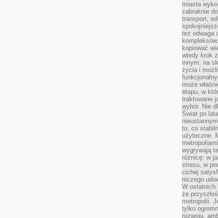
miasta wyko
zabraknie do
transport, e
spokojniejsz
też odwaga 
kompleksów.
kopiować wie
wtedy krok z
innym: na ska
życia i możl
funkcjonalny
może właśni
etapu, w któ
traktowane j
wybór. Nie d
Świat po lat
nieustannym
to, co stabi
użyteczne. 
metropoliami
wygrywają t
różnicę: w j
stresu, w po
cichej satys
niczego udo
W ostatnich 
że przyszłoś
metropolii. 
tylko ogromn
rozwoju, amb