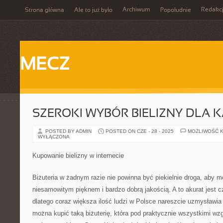
Archiwum
Redakc
Strona główna
Ale to już było
Popołudnie
MECZ
SZEROKI WYBÓR BIELIZNY DLA 
POSTED BY ADMIN
POSTED ON CZE - 28 - 2025
MOŻLIWOŚĆ 
WYŁĄCZONA
Kupowanie bielizny w internecie
Biżuteria w żadnym razie nie powinna być piekielnie droga, aby 
niesamowitym pięknem i bardzo dobrą jakością. A to akurat jest
dlatego coraz większa ilość ludzi w Polsce nareszcie uzmysławia 
można kupić taką biżuterię, która pod praktycznie wszystkimi wz