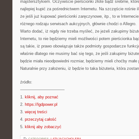
majstersztykiem. Oczywiście pierścionki złote bądź srebrne, któr
najlepiej kupić za pośrednictwem Internetu. Na szczęście rośnie i
że jeśli już kupować pierścionki zaręczynowe, itp., to w Interneci
różnego rodzaju serwisach aukcyjnych, głównie chodzi o Allegro.
Warto dodać, iż nigdy nie trzeba myśleć, że jeżeli zakupimy biżu
Internetu, to nie będziemy mieli możliwości potem pierścionka bą
są takie, iż prawo obowiązuje także podmioty gospodarcze funkcjo
właśnie dlatego nie musimy bać się tego, że jeśli zakupimy biżute
będzie miała nieodpowiedni rozmiar, będziemy mieli choćby małe
Naturalnie przy założeniu, iż będzie to taka biżuteria, która zostan
źródło:
———————————
1.
kliknij, aby poznać
2.
https://lgdpower.pl
3.
więcej treści
4.
przeczytaj całość
5.
kliknij aby zobaczyć
CATEGORIES:
LATAJACACHOLERA