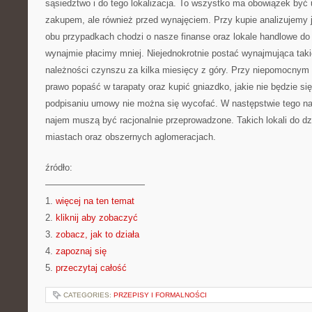
sąsiedztwo i do tego lokalizacja. To wszystko ma obowiązek być 
zakupem, ale również przed wynajęciem. Przy kupie analizujemy
obu przypadkach chodzi o nasze finanse oraz lokale handlowe do
wynajmie płacimy mniej. Niejednokrotnie postać wynajmująca taki
należności czynszu za kilka miesięcy z góry. Przy niepomocnym
prawo popaść w tarapaty oraz kupić gniazdko, jakie nie będzie s
podpisaniu umowy nie można się wycofać. W następstwie tego na
najem muszą być racjonalnie przeprowadzone. Takich lokali do dz
miastach oraz obszernych aglomeracjach.
źródło:
———————————
1.
więcej na ten temat
2.
kliknij aby zobaczyć
3.
zobacz, jak to działa
4.
zapoznaj się
5.
przeczytaj całość
CATEGORIES:
PRZEPISY I FORMALNOŚCI