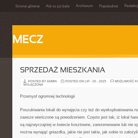
Archiwum
Redakc
Strona główna
Ale to już było
Popołudnie
MECZ
SPRZEDAŻ MIESZKANIA
POSTED BY ADMIN
POSTED ON LIP - 20 - 2025
MOŻLIWOŚĆ 
WYŁĄCZONA
Przemysł ogromnej technologii
Poszukiwania lokali do wynajęcia czy też do wyeksploatowania na
zawsze wieńczone są powodzeniem. Często jest tak, iż lokal ha
są najzwyczajniej w świecie kosztowne, zarezerwowane lub nie spe
można wynająć gniazdka, jakie nie jest takie, jak sobie to założyl