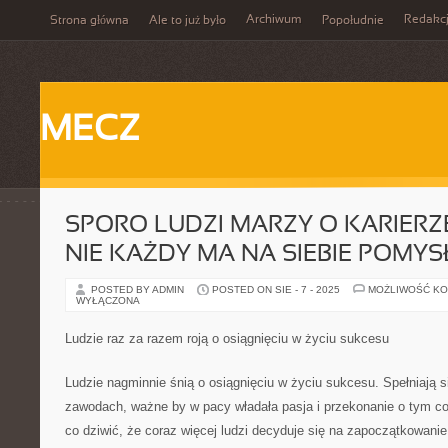
Archiwum
Redakc
Strona główna
Ale to już było
Popołudnie
MECZ
SPORO LUDZI MARZY O KARIERZ
NIE KAŻDY MA NA SIEBIE POMYS
POSTED BY ADMIN
POSTED ON SIE - 7 - 2025
MOŻLIWOŚĆ K
WYŁĄCZONA
Ludzie raz za razem roją o osiągnięciu w życiu sukcesu
Ludzie nagminnie śnią o osiągnięciu w życiu sukcesu. Spełniają s
zawodach, ważne by w pacy władała pasja i przekonanie o tym co 
co dziwić, że coraz więcej ludzi decyduje się na zapoczątkowanie 