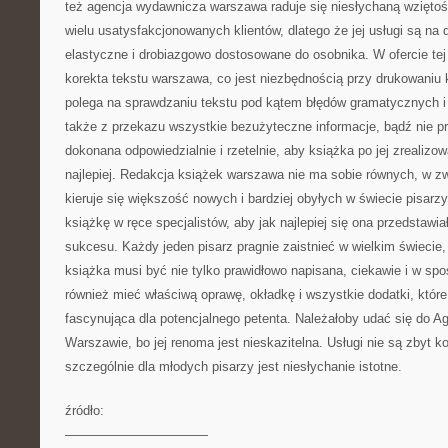
też agencja wydawnicza warszawa raduje się niesłychaną wziętoś
wielu usatysfakcjonowanych klientów, dlatego że jej usługi są na
elastyczne i drobiazgowo dostosowane do osobnika. W ofercie tej 
korekta tekstu warszawa, co jest niezbędnością przy drukowaniu 
polega na sprawdzaniu tekstu pod kątem błędów gramatycznych i
także z przekazu wszystkie bezużyteczne informacje, bądź nie p
dokonana odpowiedzialnie i rzetelnie, aby książka po jej zrealizow
najlepiej. Redakcja książek warszawa nie ma sobie równych, w zw
kieruje się większość nowych i bardziej obyłych w świecie pisarz
książkę w ręce specjalistów, aby jak najlepiej się ona przedstawia
sukcesu. Każdy jeden pisarz pragnie zaistnieć w wielkim świecie
książka musi być nie tylko prawidłowo napisana, ciekawie i w sp
również mieć właściwą oprawę, okładkę i wszystkie dodatki, które
fascynująca dla potencjalnego petenta. Należałoby udać się do A
Warszawie, bo jej renoma jest nieskazitelna. Usługi nie są zbyt k
szczególnie dla młodych pisarzy jest niesłychanie istotne.
źródło:
———————————