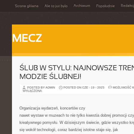
Archiwum
Redakc
Strona główna
Ale to już było
Popołudnie
MECZ
ŚLUB W STYLU: NAJNOWSZE TRE
MODZIE ŚLUBNEJ!
POSTED BY ADMIN
POSTED ON CZE - 19 - 2025
MOŻLIWOŚĆ 
WYŁĄCZONA
Organizacja wydarzeń, koncertów czy
nawet wystaw w muzeach to nie tylko kwestia dobrej promocji cz
kreatywnego pomysłu. W dzisiejszym świecie, gdzie wszystko kr
się wokół technologii, coraz bardziej istotne staje się, jak