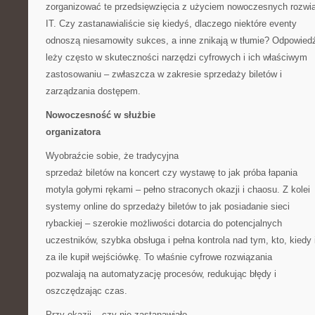
zorganizować te przedsięwzięcia z użyciem nowoczesnych rozwi
IT. Czy zastanawialiście się kiedyś, dlaczego niektóre eventy
odnoszą niesamowity sukces, a inne znikają w tłumie? Odpowied
leży często w skuteczności narzędzi cyfrowych i ich właściwym
zastosowaniu – zwłaszcza w zakresie sprzedaży biletów i
zarządzania dostępem.
Nowoczesność w służbie
organizatora
Wyobraźcie sobie, że tradycyjna
sprzedaż biletów na koncert czy wystawę to jak próba łapania
motyla gołymi rękami – pełno straconych okazji i chaosu. Z kolei
systemy online do sprzedaży biletów to jak posiadanie sieci
rybackiej – szerokie możliwości dotarcia do potencjalnych
uczestników, szybka obsługa i pełna kontrola nad tym, kto, kiedy 
za ile kupił wejściówkę. To właśnie cyfrowe rozwiązania
pozwalają na automatyzację procesów, redukując błędy i
oszczędzając czas.
Przy okazji – czy nie zastanawiało