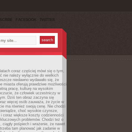
SCRIBE
FACEBOOK
TWITTER
latach coraz częściej mówi się o tym,
ć nie należy wyłącznie do wielkich
Jeszcze niedawno wydawało się, że
e miasta oferują prawdziwe możliwości
itną pracę, kulturę na wysokim
oczucie, że człowiek uczestniczy w
m. Dziś ten obraz zaczyna się
oraz więcej osób zauważa, że życie w
ie ma również swoją cenę. Nie chodzi
pieniądze, choć wysokie czynsze,
i i coraz większe koszty codzienności
 kluczowych problemów. Chodzi też o
, ciągły pośpiech i wrażenie, że nawet
trzeba tam planować jak zadanie w