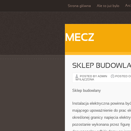
Ar
Strona główna
Ale to już było
MECZ
SKLEP BUDOWL
POSTED BY ADMIN
POSTED ON 
WYŁĄCZONA
Sklep budowlany
Instalacja elektryczna powinna b
mającego upoważnienie do prac el
określonej granicy napięcia elekt
pozostanie wykonana przez figurę