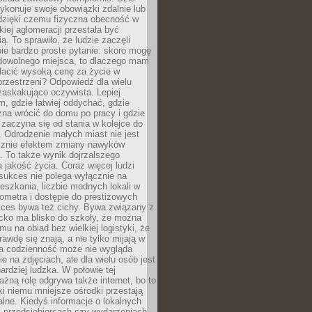
ykonuje swoje obowiązki zdalnie lub
dzięki czemu fizyczna obecność w
kiej aglomeracji przestała być
ą. To sprawiło, że ludzie zaczęli
ie bardzo proste pytanie: skoro mogę
dowolnego miejsca, to dlaczego mam
łacić wysoką cenę za życie w
przestrzeni? Odpowiedź dla wielu
zaskakująco oczywista. Lepiej
, gdzie łatwiej oddychać, gdzie
na wrócić do domu po pracy i gdzie
zaczyna się od stania w kolejce do
 Odrodzenie małych miast nie jest
cznie efektem zmiany nawyków
 To także wynik dojrzalszego
a jakość życia. Coraz więcej ludzi
sukces nie polega wyłącznie na
eszkania, liczbie modnych lokali w
lometra i dostępie do prestiżowych
kces bywa też cichy. Bywa związany z
cko ma blisko do szkoły, że można
mu na obiad bez wielkiej logistyki, że
rawdę się znają, a nie tylko mijają w
ka codzienność może nie wygląda
ie na zdjęciach, ale dla wielu osób jest
ardziej ludzka. W połowie tej
żną rolę odgrywa także internet, bo to
ki niemu mniejsze ośrodki przestają
alne. Kiedyś informacje o lokalnych
, przedsiębiorcach czy wydarzeniach