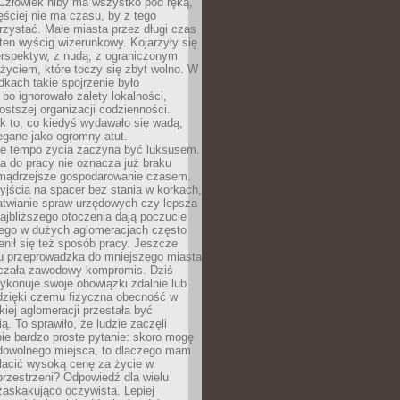
 Człowiek niby ma wszystko pod ręką,
ęściej nie ma czasu, by z tego
zystać. Małe miasta przez długi czas
ten wyścig wizerunkowy. Kojarzyły się
erspektyw, z nudą, z ograniczonym
życiem, które toczy się zbyt wolno. W
dkach takie spojrzenie było
bo ignorowało zalety lokalności,
rostszej organizacji codzienności.
ak to, co kiedyś wydawało się wadą,
egane jako ogromny atut.
ze tempo życia zaczyna być luksusem.
a do pracy nie oznacza już braku
e mądrzejsze gospodarowanie czasem.
jścia na spacer bez stania w korkach,
atwianie spraw urzędowych czy lepsza
jbliższego otoczenia dają poczucie
órego w dużych aglomeracjach często
enił się też sposób pracy. Jeszcze
mu przeprowadzka do mniejszego miasta
czała zawodowy kompromis. Dziś
ykonuje swoje obowiązki zdalnie lub
dzięki czemu fizyczna obecność w
kiej aglomeracji przestała być
ą. To sprawiło, że ludzie zaczęli
ie bardzo proste pytanie: skoro mogę
dowolnego miejsca, to dlaczego mam
łacić wysoką cenę za życie w
przestrzeni? Odpowiedź dla wielu
zaskakująco oczywista. Lepiej