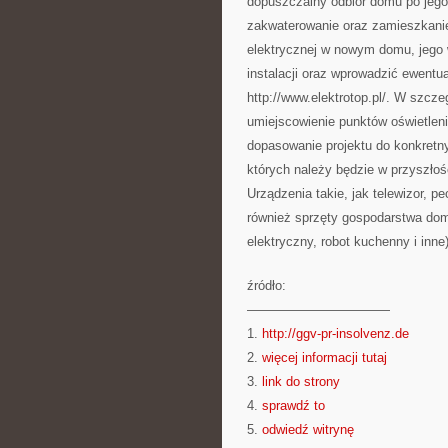
dopuszczalny odbiór domu po jego
zakwaterowanie oraz zamieszkanie
elektrycznej w nowym domu, jego w
instalacji oraz wprowadzić ewentu
http://www.elektrotop.pl/. W szcz
umiejscowienie punktów oświetlen
dopasowanie projektu do konkretn
których należy będzie w przyszłoś
Urządzenia takie, jak telewizor, pe
również sprzęty gospodarstwa dom
elektryczny, robot kuchenny i inne)
źródło:
———————————
1.
http://ggv-pr-insolvenz.de
2.
więcej informacji tutaj
3.
link do strony
4.
sprawdź to
5.
odwiedź witrynę