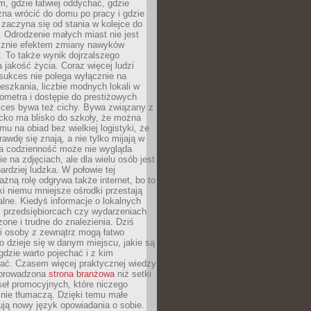
, gdzie łatwiej oddychać, gdzie
na wrócić do domu po pracy i gdzie
zaczyna się od stania w kolejce do
 Odrodzenie małych miast nie jest
cznie efektem zmiany nawyków
 To także wynik dojrzalszego
a jakość życia. Coraz więcej ludzi
sukces nie polega wyłącznie na
eszkania, liczbie modnych lokali w
lometra i dostępie do prestiżowych
kces bywa też cichy. Bywa związany z
cko ma blisko do szkoły, że można
mu na obiad bez wielkiej logistyki, że
rawdę się znają, a nie tylko mijają w
ka codzienność może nie wygląda
ie na zdjęciach, ale dla wielu osób jest
ardziej ludzka. W połowie tej
żną rolę odgrywa także internet, bo to
ki niemu mniejsze ośrodki przestają
alne. Kiedyś informacje o lokalnych
, przedsiębiorcach czy wydarzeniach
zone i trudne do znalezienia. Dziś
i osoby z zewnątrz mogą łatwo
o dzieje się w danym miejscu, jakie są
gdzie warto pojechać i z kim
ać. Czasem więcej praktycznej wiedzy
 prowadzona
strona branżowa
niż setki
eł promocyjnych, które niczego
nie tłumaczą. Dzięki temu małe
ją nowy język opowiadania o sobie.