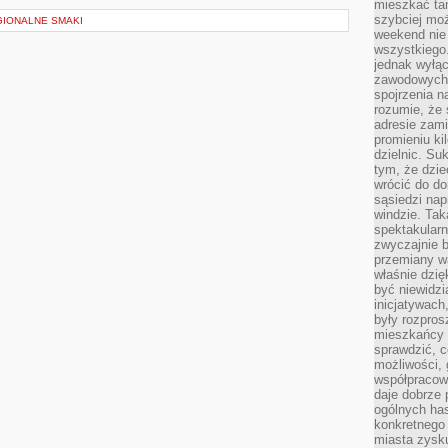
mieszkać tam
szybciej moż
GIONALNE SMAKI
weekend nie 
wszystkiego.
jednak wyłą
zawodowych.
spojrzenia n
rozumie, że 
adresie zami
promieniu ki
dzielnic. Su
tym, że dzie
wrócić do do
sąsiedzi nap
windzie. Ta
spektakularn
zwyczajnie b
przemiany wa
właśnie dzię
być niewidzi
inicjatywach
były rozpros
mieszkańcy 
sprawdzić, c
możliwości, 
współpracow
daje dobrze
ogólnych has
konkretnego 
miasta zysku