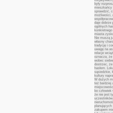
były rozpros
mieszkańcy 
sprawdzić, c
możliwości, 
współpracow
daje dobrze
ogólnych has
konkretnego 
miasta zysku
Nie muszą j
własny chara
tradycję i c
uwagę na as
relacje wcią
oznacza, że 
wobec siebie
dostrzec, że
hasłem. Loka
sąsiedzkie, 
kultury napr
W dużych mia
też bardzie
miejscowośc
bo człowiek 
że nie jest 
uczestników.
nieruchomoś
planujących 
zakupem mi