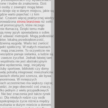
zone i trudne do znalezienia. Dziś
i osoby z zewnątrz mogą łatwo
o dzieje się w danym miejscu, jakie są
gdzie warto pojechać i z kim
ać. Czasem więcej praktycznej wiedzy
 prowadzona
strona branżowa
niż setki
eł promocyjnych, które niczego
nie tłumaczą. Dzięki temu małe
ją nowy język opowiadania o sobie.
uż udawać metropolii. Mogą podkreślać
kter, lokalną przedsiębiorczość,
odzienną wygodę. Warto też zwrócić
pekt społeczny. W małych miastach
ż mają znaczenie. To oczywiście nie
wszędzie panuje sielanka, a ludzie są
 zawsze życzliwi. Jednak łatwiej tam
 wspólnota nie jest abstrakcyjnym
lne wydarzenia, targi, inicjatywy
kluby sportowe, biblioteki czy domy
awdę potrafią integrować mieszkańców.
stach oferta jest szersza, ale bywa
j anonimowa. W mniejszych
iach uczestnictwo ma większy ciężar,
widzi, że jego obecność coś znaczy,
tylko jednym z wielu przypadkowych
 Nie bez znaczenia jest także rynek
ci. Dla młodych rodzin czy osób
spokojniejsze życie różnica między
eszkania w dużym mieście a domem