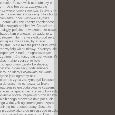
oczucie, że człowiek uczestniczy w
m. Dziś ten obraz zaczyna się
oraz więcej osób zauważa, że życie w
ie ma również swoją cenę. Nie chodzi
pieniądze, choć wysokie czynsze,
i i coraz większe koszty codzienności
 kluczowych problemów. Chodzi też o
, ciągły pośpiech i wrażenie, że nawet
trzeba tam planować jak zadanie w
 Człowiek niby ma wszystko pod ręką,
ęściej nie ma czasu, by z tego
zystać. Małe miasta przez długi czas
ten wyścig wizerunkowy. Kojarzyły się
erspektyw, z nudą, z ograniczonym
życiem, które toczy się zbyt wolno. W
dkach takie spojrzenie było
bo ignorowało zalety lokalności,
rostszej organizacji codzienności.
ak to, co kiedyś wydawało się wadą,
egane jako ogromny atut.
ze tempo życia zaczyna być luksusem.
a do pracy nie oznacza już braku
e mądrzejsze gospodarowanie czasem.
jścia na spacer bez stania w korkach,
atwianie spraw urzędowych czy lepsza
jbliższego otoczenia dają poczucie
órego w dużych aglomeracjach często
enił się też sposób pracy. Jeszcze
mu przeprowadzka do mniejszego miasta
czała zawodowy kompromis. Dziś