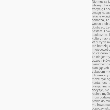
Nie muszą j
własny chara
tradycję i c
uwagę na as
relacje wcią
oznacza, że 
wobec siebie
dostrzec, że
hasłem. Loka
sąsiedzkie, 
kultury napr
W dużych mia
też bardzie
miejscowośc
bo człowiek 
że nie jest 
uczestników.
nieruchomoś
planujących 
zakupem mi
lub większy
może być og
konta, lecz 
presją fina
decyzje, nie
realnie myśl
musi oddawa
prawo do mie
mu inwestowa
odpoczynek.