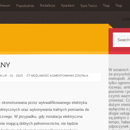
chiwum
Redakcja
Spadam
Tagi
Tagi
Popołudnie
Spis Treści
SUB
ANY
W ostatnich 
że przyszłoś
SKLEP
LIP - 31 - 2025
MOŻLIWOŚĆ KOMENTOWANIA
ZOSTAŁA
metropolii. 
BUDOWLANY
tylko ogromn
rozwoju, amb
poziomie i p
czymś ważny
zmieniać. C
yć skonstruowana przez wykwalifikowanego elektryka
dużym mieśc
wyłącznie o 
ektrycznych oraz wykonywania trafnych pomiarów do
drogie usług
rycznego. W przypadku, gdy instalacja elektryczna
są jednym z
tempo, hałas
 nie mającą dobrych pełnomocnictw, nie będzie
odpoczynek 