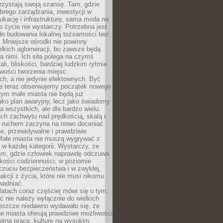
rzystają swoją szansę. Tam, gdzie
brego zarządzania, inwestycji w
dukację i infrastrukturę, sama moda na
e życie nie wystarczy. Potrzebna jest
do budowania lokalnej tożsamości bez
 Mniejsze ośrodki nie powinny
lkich aglomeracji, bo zawsze będą
a nimi. Ich siła polega na czymś
li, bliskości, bardziej ludzkim rytmie
iwości tworzenia miejsc
ch, a nie jedynie efektownych. Być
e teraz obserwujemy początek nowego
rym małe miasta nie będą już
ako plan awaryjny, lecz jako świadomy
la wszystkich, ale dla bardzo wielu.
ach zachwytu nad prędkością, skalą i
 ruchem zaczyna na nowo doceniać
lne, przewidywalne i prawdziwie
Małe miasta nie muszą wygrywać z
 w każdej kategorii. Wystarczy, że
am, gdzie człowiek naprawdę odczuwa
akości codzienności, w poziomie
czuciu bezpieczeństwa i w zwykłej,
fakcji z życia, które nie musi nikomu
wadniać.
latach coraz częściej mówi się o tym,
ć nie należy wyłącznie do wielkich
Jeszcze niedawno wydawało się, że
e miasta oferują prawdziwe możliwości
itną pracę, kulturę na wysokim