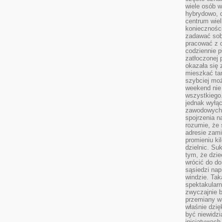
wiele osób w
hybrydowo, 
centrum wiel
konieczności
zadawać sob
pracować z 
codziennie p
zatłoczonej 
okazała się 
mieszkać tam
szybciej moż
weekend nie 
wszystkiego.
jednak wyłą
zawodowych.
spojrzenia n
rozumie, że 
adresie zami
promieniu ki
dzielnic. Su
tym, że dzie
wrócić do do
sąsiedzi nap
windzie. Ta
spektakularn
zwyczajnie b
przemiany wa
właśnie dzię
być niewidzi
inicjatywach