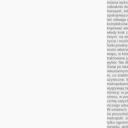
miasta wyko
zabraknie do
transport, e
spokojniejsz
też odwaga 
kompleksów.
kopiować wie
wtedy krok z
innym: na ska
życia i możl
funkcjonalny
może właśni
etapu, w któ
traktowane j
wybór. Nie d
Świat po lat
nieustannym
to, co stabi
użyteczne. 
metropoliami
wygrywają t
różnicę: w j
stresu, w po
cichej satys
niczego udo
W ostatnich 
że przyszłoś
metropolii. 
tylko ogromn
rozwoju, amb