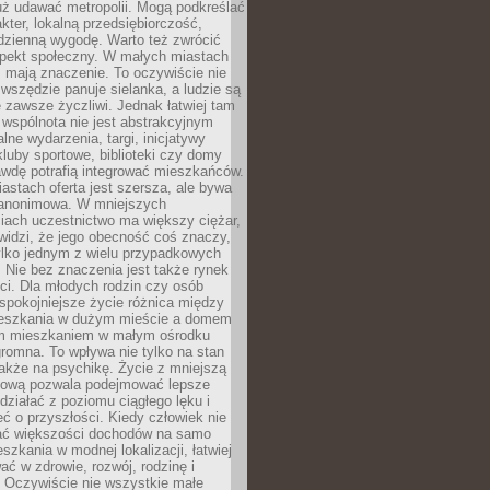
uż udawać metropolii. Mogą podkreślać
kter, lokalną przedsiębiorczość,
odzienną wygodę. Warto też zwrócić
pekt społeczny. W małych miastach
ż mają znaczenie. To oczywiście nie
wszędzie panuje sielanka, a ludzie są
 zawsze życzliwi. Jednak łatwiej tam
 wspólnota nie jest abstrakcyjnym
lne wydarzenia, targi, inicjatywy
kluby sportowe, biblioteki czy domy
awdę potrafią integrować mieszkańców.
stach oferta jest szersza, ale bywa
j anonimowa. W mniejszych
iach uczestnictwo ma większy ciężar,
widzi, że jego obecność coś znaczy,
tylko jednym z wielu przypadkowych
 Nie bez znaczenia jest także rynek
ci. Dla młodych rodzin czy osób
spokojniejsze życie różnica między
eszkania w dużym mieście a domem
m mieszkaniem w małym ośrodku
romna. To wpływa nie tylko na stan
także na psychikę. Życie z mniejszą
nsową pozwala podejmować lepsze
 działać z poziomu ciągłego lęku i
eć o przyszłości. Kiedy człowiek nie
ć większości dochodów na samo
szkania w modnej lokalizacji, łatwiej
ć w zdrowie, rozwój, rodzinę i
 Oczywiście nie wszystkie małe