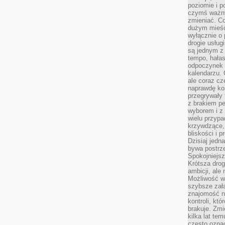
poziomie i p
czymś ważny
zmieniać. C
dużym mieśc
wyłącznie o 
drogie usług
są jednym z
tempo, hałas
odpoczynek 
kalendarzu.
ale coraz cz
naprawdę kor
przegrywały 
z brakiem p
wyborem i z 
wielu przypa
krzywdzące, 
bliskości i p
Dzisiaj jedn
bywa postrz
Spokojniejs
Krótsza drog
ambicji, al
Możliwość wy
szybsze zał
znajomość na
kontroli, kt
brakuje. Zmi
kilka lat te
często ozna