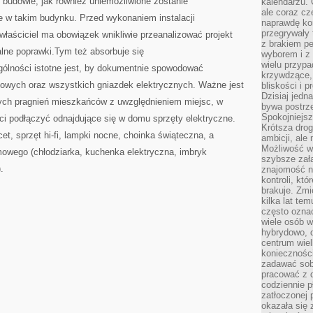
 budowie, jak również uniemożliwione zostanie
kalendarzu.
ale coraz cz
 w takim budynku. Przed wykonaniem instalacji
naprawdę kor
przegrywały 
łaściciel ma obowiązek wnikliwie przeanalizować projekt
z brakiem p
alne poprawki.Tym też absorbuje się
wyborem i z 
wielu przypa
ególności istotne jest, by dokumentnie spowodować
krzywdzące, 
iowych oraz wszystkich gniazdek elektrycznych. Ważne jest
bliskości i p
Dzisiaj jedn
ych pragnień mieszkańców z uwzględnieniem miejsc, w
bywa postrz
Spokojniejs
ci podłączyć odnajdujące się w domu sprzęty elektryczne.
Krótsza drog
cet, sprzęt hi-fi, lampki nocne, choinka świąteczna, a
ambicji, al
Możliwość wy
owego (chłodziarka, kuchenka elektryczna, imbryk
szybsze zał
.
znajomość na
kontroli, kt
brakuje. Zmi
kilka lat te
często ozna
wiele osób w
hybrydowo, 
centrum wiel
konieczności
zadawać sob
pracować z 
codziennie p
zatłoczonej 
okazała się 