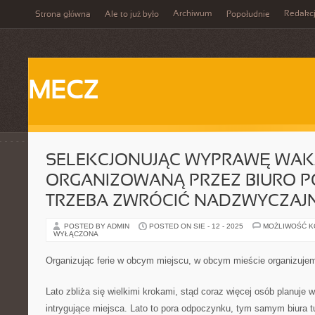
Archiwum
Redakc
Strona główna
Ale to już było
Popołudnie
MECZ
SELEKCJONUJĄC WYPRAWĘ WAK
ORGANIZOWANĄ PRZEZ BIURO 
TRZEBA ZWRÓCIĆ NADZWYCZAJ
POSTED BY ADMIN
POSTED ON SIE - 12 - 2025
MOŻLIWOŚĆ 
WYŁĄCZONA
Organizując ferie w obcym miejscu, w obcym mieście organizujem
Lato zbliża się wielkimi krokami, stąd coraz więcej osób planuje
intrygujące miejsca. Lato to pora odpoczynku, tym samym biura tur