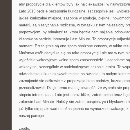
aby propozycje dla klientów były jak najciekawsze i w najwyższym
Lato 2015 będzie bezspornie kuriozalne, szczególnie jeśli wybie
jakieś kuriozalne miejsce, zasobne w atrakcje, piękne i nowomodne
materii, są niesłychanie rozliczne, w związku z tym należałoby p
propozycjom, by odnaleźć tą, która będzie nam najlepiej odpowi
klientów najbardziej interesuje Last Minute. To propozycje odjazd
moment. Przeciętnie są one sporo obniżone cenowo, w takim razie
Mnóstwo osób decyduje się na taką propozycję i nie ma w tym ni
wyjeździe wakacyjnym wolno sporo zaoszczędzić. Legendarne są 
wakacyjne, szczególnie w nadchodzącym sezonie letnim. To wspa
odwiedzenia kilku ciekawych miejsc na świecie i to małym kosz
zaznajomić się całkowicie z propozycją biura podróży, każdą prop
przeanalizować. Dzięki temu ma się pewność, że wybrało się pr
stopniu interesującą. Lato jest coraz bliżej, zatem pełno teraz będ
zakresie Last Minute. Należy się zatem pospieszyć i błyskawiczn
już tylko się spakować i można jechać na wymarzone wakacje, k
naszej pamięci.
źródło: