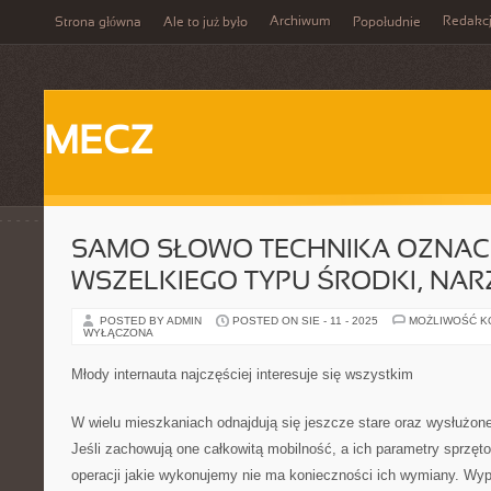
Archiwum
Redakc
Strona główna
Ale to już było
Popołudnie
MECZ
SAMO SŁOWO TECHNIKA OZNA
WSZELKIEGO TYPU ŚRODKI, NAR
POSTED BY ADMIN
POSTED ON SIE - 11 - 2025
MOŻLIWOŚĆ 
WYŁĄCZONA
Młody internauta najczęściej interesuje się wszystkim
W wielu mieszkaniach odnajdują się jeszcze stare oraz wysłużo
Jeśli zachowują one całkowitą mobilność, a ich parametry sprzę
operacji jakie wykonujemy nie ma konieczności ich wymiany. Wy