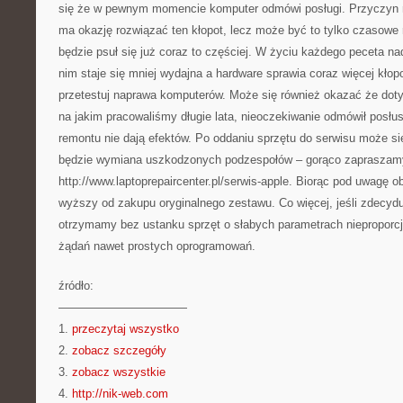
się że w pewnym momencie komputer odmówi posługi. Przyczyn 
ma okazję rozwiązać ten kłopot, lecz może być to tylko czasowe 
będzie psuł się już coraz to częściej. W życiu każdego peceta n
nim staje się mniej wydajna a hardware sprawia coraz więcej kło
przetestuj naprawa komputerów. Może się również okazać że do
na jakim pracowaliśmy długie lata, nieoczekiwanie odmówił posłu
remontu nie dają efektów. Po oddaniu sprzętu do serwisu może s
będzie wymiana uszkodzonych podzespołów – gorąco zapraszam
http://www.laptoprepaircenter.pl/serwis-apple. Biorąc pod uwagę o
wyższy od zakupu oryginalnego zestawu. Co więcej, jeśli zdecyd
otrzymamy bez ustanku sprzęt o słabych parametrach nieproporcj
żądań nawet prostych oprogramowań.
źródło:
———————————
1.
przeczytaj wszystko
2.
zobacz szczegóły
3.
zobacz wszystkie
4.
http://nik-web.com