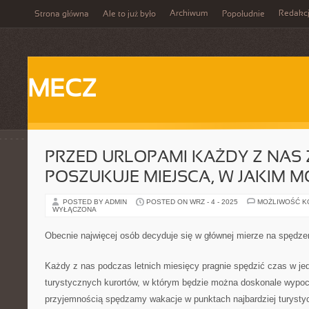
Archiwum
Redakc
Strona główna
Ale to już było
Popołudnie
MECZ
PRZED URLOPAMI KAŻDY Z NAS
POSZUKUJE MIEJSCA, W JAKIM 
POSTED BY ADMIN
POSTED ON WRZ - 4 - 2025
MOŻLIWOŚĆ 
WYŁĄCZONA
Obecnie najwięcej osób decyduje się w głównej mierze na spędz
Każdy z nas podczas letnich miesięcy pragnie spędzić czas w je
turystycznych kurortów, w którym będzie można doskonale wypocz
przyjemnością spędzamy wakacje w punktach najbardziej turyst