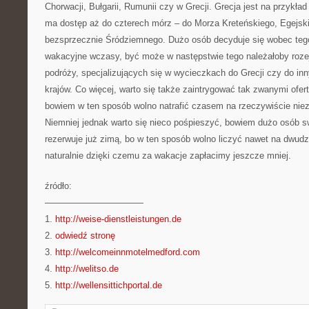
Chorwacji, Bułgarii, Rumunii czy w Grecji. Grecja jest na przykła
ma dostęp aż do czterech mórz – do Morza Kreteńskiego, Egejski
bezsprzecznie Śródziemnego. Dużo osób decyduje się wobec teg
wakacyjne wczasy, być może w następstwie tego należałoby rozejr
podróży, specjalizujących się w wycieczkach do Grecji czy do inn
krajów. Co więcej, warto się także zaintrygować tak zwanymi ofer
bowiem w ten sposób wolno natrafić czasem na rzeczywiście niezw
Niemniej jednak warto się nieco pośpieszyć, bowiem dużo osób 
rezerwuje już zimą, bo w ten sposób wolno liczyć nawet na dwudz
naturalnie dzięki czemu za wakacje zapłacimy jeszcze mniej.
źródło:
———————————
1.
http://weise-dienstleistungen.de
2.
odwiedź stronę
3.
http://welcomeinnmotelmedford.com
4.
http://welitso.de
5.
http://wellensittichportal.de