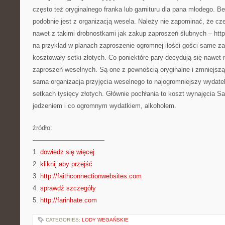
często też oryginalnego franka lub garnituru dla pana młodego. B
podobnie jest z organizacją wesela. Należy nie zapominać, że c
nawet z takimi drobnostkami jak zakup zaproszeń ślubnych – http
na przykład w planach zaproszenie ogromnej ilości gości same z
kosztowały setki złotych. Co poniektóre pary decydują się nawet
zaproszeń weselnych. Są one z pewnością oryginalne i zmniejsz
sama organizacja przyjęcia weselnego to najogromniejszy wydate
setkach tysięcy złotych. Głównie pochłania to koszt wynajęcia Sa
jedzeniem i co ogromnym wydatkiem, alkoholem.
źródło:
———————————
1.
dowiedz się więcej
2.
kliknij aby przejść
3.
http://faithconnectionwebsites.com
4.
sprawdź szczegóły
5.
http://farinhate.com
CATEGORIES:
LODY WEGAŃSKIE