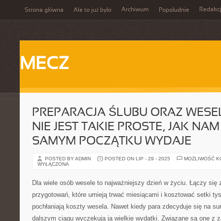
Archiwum
Redakc
Strona główna
Ale to już było
Popołudnie
MECZ
PREPARACJA ŚLUBU ORAZ WESE
NIE JEST TAKIE PROSTE, JAK NAM
SAMYM POCZĄTKU WYDAJE
POSTED BY ADMIN
POSTED ON LIP - 29 - 2025
MOŻLIWOŚĆ 
WYŁĄCZONA
Dla wiele osób wesele to najważniejszy dzień w życiu. Łączy się
przygotowań, które umieją trwać miesiącami i kosztować setki tys
pochłaniają koszty wesela. Nawet kiedy para zdecyduje się na su
dalszym ciągu wyczekują ją wielkie wydatki. Związane są one z 