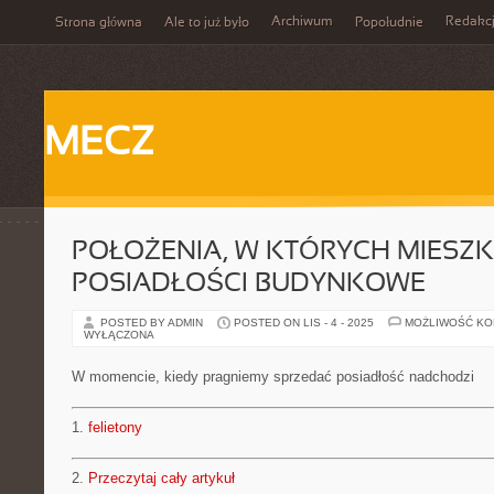
Archiwum
Redakc
Strona główna
Ale to już było
Popołudnie
MECZ
POŁOŻENIA, W KTÓRYCH MIESZ
POSIADŁOŚCI BUDYNKOWE
POSTED BY ADMIN
POSTED ON LIS - 4 - 2025
MOŻLIWOŚĆ K
WYŁĄCZONA
W momencie, kiedy pragniemy sprzedać posiadłość nadchodzi
1.
felietony
2.
Przeczytaj cały artykuł