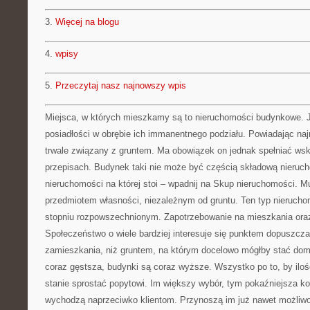
3.
Więcej na blogu
4.
wpisy
5.
Przeczytaj nasz najnowszy wpis
Miejsca, w których mieszkamy są to nieruchomości budynkowe. J
posiadłości w obrębie ich immanentnego podziału. Powiadając najr
trwale związany z gruntem. Ma obowiązek on jednak spełniać ws
przepisach. Budynek taki nie może być częścią składową nieruch
nieruchomości na której stoi – wpadnij na Skup nieruchomości. M
przedmiotem własności, niezależnym od gruntu. Ten typ nieruch
stopniu rozpowszechnionym. Zapotrzebowanie na mieszkania oraz
Społeczeństwo o wiele bardziej interesuje się punktem dopuszcz
zamieszkania, niż gruntem, na którym docelowo mógłby stać dom
coraz gęstsza, budynki są coraz wyższe. Wszystko po to, by ilo
stanie sprostać popytowi. Im większy wybór, tym pokaźniejsza k
wychodzą naprzeciwko klientom. Przynoszą im już nawet możliwość