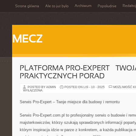
Archiwum
Redakc
Strona główna
Ale to już było
Popołudnie
MECZ
PLATFORMA PRO-EXPERT – TWOJ
PRAKTYCZNYCH PORAD
POSTED BY ADMIN
POSTED ON LIS - 10 - 2025
MOŻLIWOŚĆ 
WYŁĄCZONA
Serwis Pro-Expert – Twoje miejsce dla budowy i remontu
Serwis Pro-Expert.com.pl to profesjonalny serwis o budowie i rem
majsterkowiczów, którzy szukają sprawdzonych informacji poparty
którym inspiracja idzie w parze z konkretem, a każda publikacja m