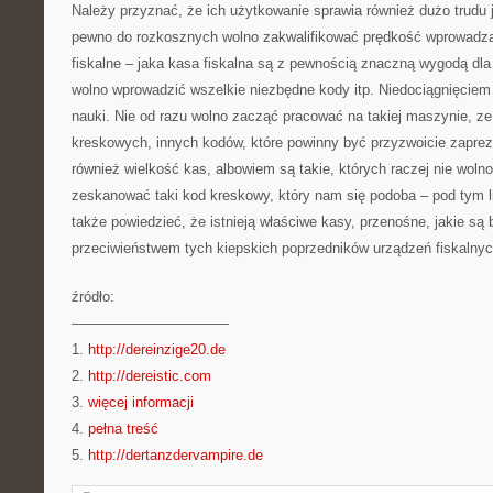
Należy przyznać, że ich użytkowanie sprawia również dużo trudu 
pewno do rozkosznych wolno zakwalifikować prędkość wprowadza
fiskalne – jaka kasa fiskalna są z pewnością znaczną wygodą dla
wolno wprowadzić wszelkie niezbędne kody itp. Niedociągnięciem
nauki. Nie od razu wolno zacząć pracować na takiej maszynie, z
kreskowych, innych kodów, które powinny być przyzwoicie zapr
również wielkość kas, albowiem są takie, których raczej nie wolno
zeskanować taki kod kreskowy, który nam się podoba – pod tym l
także powiedzieć, że istnieją właściwe kasy, przenośne, jakie s
przeciwieństwem tych kiepskich poprzedników urządzeń fiskalnyc
źródło:
———————————
1.
http://dereinzige20.de
2.
http://dereistic.com
3.
więcej informacji
4.
pełna treść
5.
http://dertanzdervampire.de