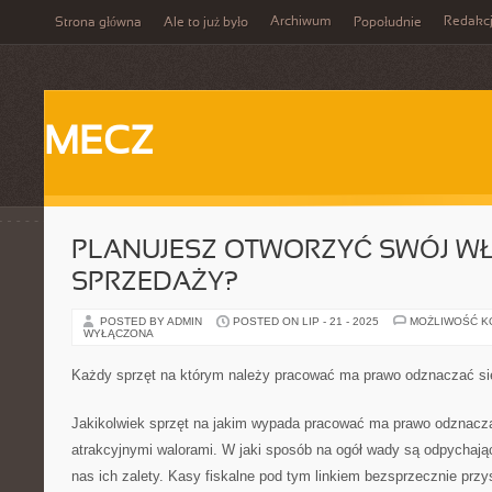
Archiwum
Redakc
Strona główna
Ale to już było
Popołudnie
MECZ
PLANUJESZ OTWORZYĆ SWÓJ W
SPRZEDAŻY?
POSTED BY ADMIN
POSTED ON LIP - 21 - 2025
MOŻLIWOŚĆ 
WYŁĄCZONA
Każdy sprzęt na którym należy pracować ma prawo odznaczać si
Jakikolwiek sprzęt na jakim wypada pracować ma prawo odznaczać
atrakcyjnymi walorami. W jaki sposób na ogół wady są odpychają
nas ich zalety. Kasy fiskalne pod tym linkiem bezsprzecznie przy