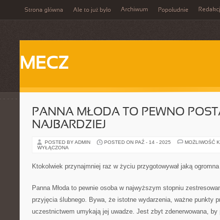
Archiwum
Redakc
Strona główna
Ale to już było
Popołudnie
MECZ
PANNA MŁODA TO PEWNO POST
NAJBARDZIEJ
POSTED BY ADMIN
POSTED ON PAŹ - 14 - 2025
MOŻLIWOŚĆ 
WYŁĄCZONA
Ktokolwiek przynajmniej raz w życiu przygotowywał jaką ogromna
Panna Młoda to pewnie osoba w najwyższym stopniu zestresowan
przyjęcia ślubnego. Bywa, że istotne wydarzenia, ważne punkty p
uczestnictwem umykają jej uwadze. Jest zbyt zdenerwowana, by 