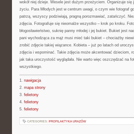
wokół niej dzieje. Wesele jest dużym przeżyciem. Organizuje się 
życiu. Para Młodych jest w centrum uwagi, o czym wie fotograf 
patrzą, wszyscy podziwiają, pragną porozmawiać, zatańczyć. Ni
zdjęcia. Fotografuje się nieomalże wszystko – krok po kroku. Fo
błogosławieństwo, suknię panny młodej i jej bukiet. Bukiet jest 
pani wychodząca za mąż musi mieć taki bukiet – chociażby niewi
zrobić zdjęcie takiej wiązance. Kobieta – już po latach od uroczys
zdjęcia i wspominać. Takie zdjęcia może akcentować dzieciom, ro
jak taka uroczystość wyglądała. Nie warto więc oszczędzać na fo
wszystkiego.
1.
nawigacja
2.
mapa strony
3.
felietony
4.
felietony
5.
felietony
CATEGORIES:
PROFILAKTYKA URAZÓW