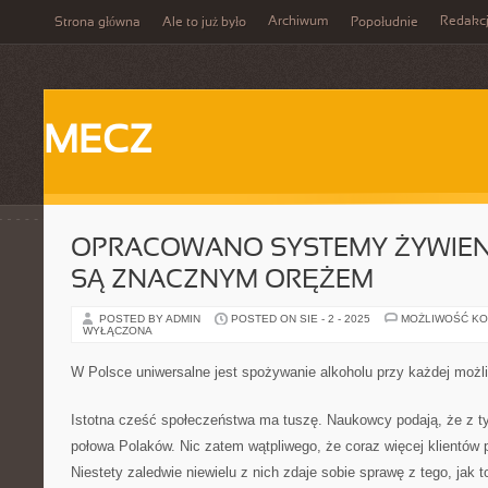
Archiwum
Redakc
Strona główna
Ale to już było
Popołudnie
MECZ
OPRACOWANO SYSTEMY ŻYWIENI
SĄ ZNACZNYM ORĘŻEM
POSTED BY ADMIN
POSTED ON SIE - 2 - 2025
MOŻLIWOŚĆ K
WYŁĄCZONA
W Polsce uniwersalne jest spożywanie alkoholu przy każdej możli
Istotna cześć społeczeństwa ma tuszę. Naukowcy podają, że z 
połowa Polaków. Nic zatem wątpliwego, że coraz więcej klientów 
Niestety zaledwie niewielu z nich zdaje sobie sprawę z tego, jak t