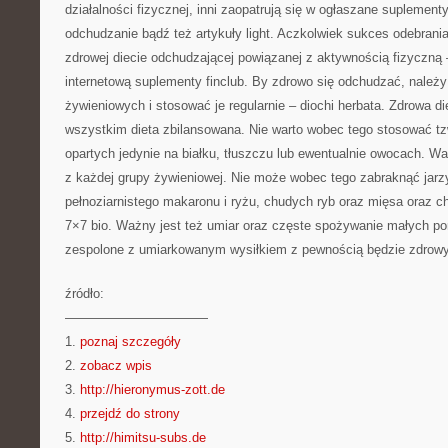
działalności fizycznej, inni zaopatrują się w ogłaszane supleme
odchudzanie bądź też artykuły light. Aczkolwiek sukces odebrania
zdrowej diecie odchudzającej powiązanej z aktywnością fizyczną
internetową suplementy finclub. By zdrowo się odchudzać, należ
żywieniowych i stosować je regularnie – diochi herbata. Zdrowa d
wszystkim dieta zbilansowana. Nie warto wobec tego stosować tz
opartych jedynie na białku, tłuszczu lub ewentualnie owocach. W
z każdej grupy żywieniowej. Nie może wobec tego zabraknąć jar
pełnoziarnistego makaronu i ryżu, chudych ryb oraz mięsa oraz c
7×7 bio. Ważny jest też umiar oraz częste spożywanie małych por
zespolone z umiarkowanym wysiłkiem z pewnością będzie zdro
źródło:
———————————
1.
poznaj szczegóły
2.
zobacz wpis
3.
http://hieronymus-zott.de
4.
przejdź do strony
5.
http://himitsu-subs.de