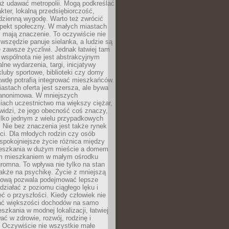
uż udawać metropolii. Mogą podkreślać
kter, lokalną przedsiębiorczość,
odzienną wygodę. Warto też zwrócić
pekt społeczny. W małych miastach
ż mają znaczenie. To oczywiście nie
wszędzie panuje sielanka, a ludzie są
 zawsze życzliwi. Jednak łatwiej tam
 wspólnota nie jest abstrakcyjnym
lne wydarzenia, targi, inicjatywy
kluby sportowe, biblioteki czy domy
awdę potrafią integrować mieszkańców.
stach oferta jest szersza, ale bywa
j anonimowa. W mniejszych
iach uczestnictwo ma większy ciężar,
widzi, że jego obecność coś znaczy,
tylko jednym z wielu przypadkowych
 Nie bez znaczenia jest także rynek
ci. Dla młodych rodzin czy osób
spokojniejsze życie różnica między
eszkania w dużym mieście a domem
m mieszkaniem w małym ośrodku
romna. To wpływa nie tylko na stan
także na psychikę. Życie z mniejszą
nsową pozwala podejmować lepsze
 działać z poziomu ciągłego lęku i
eć o przyszłości. Kiedy człowiek nie
ć większości dochodów na samo
szkania w modnej lokalizacji, łatwiej
ć w zdrowie, rozwój, rodzinę i
 Oczywiście nie wszystkie małe