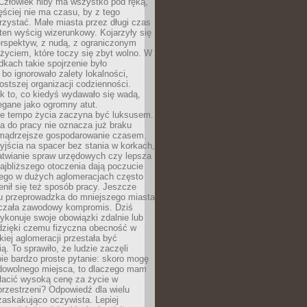
 Człowiek niby ma wszystko pod ręką,
ęściej nie ma czasu, by z tego
zystać. Małe miasta przez długi czas
ten wyścig wizerunkowy. Kojarzyły się
erspektyw, z nudą, z ograniczonym
życiem, które toczy się zbyt wolno. W
dkach takie spojrzenie było
bo ignorowało zalety lokalności,
rostszej organizacji codzienności.
ak to, co kiedyś wydawało się wadą,
egane jako ogromny atut.
ze tempo życia zaczyna być luksusem.
a do pracy nie oznacza już braku
e mądrzejsze gospodarowanie czasem.
jścia na spacer bez stania w korkach,
atwianie spraw urzędowych czy lepsza
jbliższego otoczenia dają poczucie
órego w dużych aglomeracjach często
enił się też sposób pracy. Jeszcze
mu przeprowadzka do mniejszego miasta
czała zawodowy kompromis. Dziś
ykonuje swoje obowiązki zdalnie lub
dzięki czemu fizyczna obecność w
kiej aglomeracji przestała być
ą. To sprawiło, że ludzie zaczęli
ie bardzo proste pytanie: skoro mogę
dowolnego miejsca, to dlaczego mam
łacić wysoką cenę za życie w
przestrzeni? Odpowiedź dla wielu
zaskakująco oczywista. Lepiej