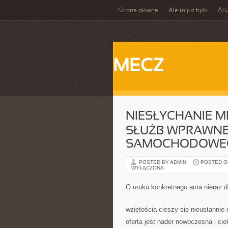
Ar
Strona główna
Ale to już było
MECZ
NIESŁYCHANIE 
SŁUŻB WPRAWN
SAMOCHODOWE
POSTED BY ADMIN
POSTED ON 
WYŁĄCZONA
O uroku konkretnego auta nieraz 
wziętością cieszy się nieustannie 
oferta jest nader nowoczesna i ci