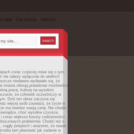
SCRIBE
FACEBOOK
TWITTER
latach coraz częściej mówi się o tym,
ć nie należy wyłącznie do wielkich
Jeszcze niedawno wydawało się, że
e miasta oferują prawdziwe możliwości
itną pracę, kulturę na wysokim
oczucie, że człowiek uczestniczy w
m. Dziś ten obraz zaczyna się
oraz więcej osób zauważa, że życie w
ie ma również swoją cenę. Nie chodzi
pieniądze, choć wysokie czynsze,
i i coraz większe koszty codzienności
 kluczowych problemów. Chodzi też o
, ciągły pośpiech i wrażenie, że nawet
trzeba tam planować jak zadanie w