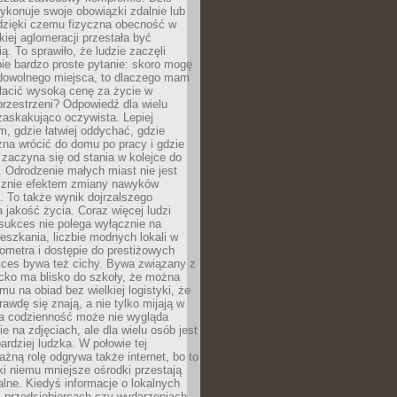
ykonuje swoje obowiązki zdalnie lub
dzięki czemu fizyczna obecność w
kiej aglomeracji przestała być
ą. To sprawiło, że ludzie zaczęli
ie bardzo proste pytanie: skoro mogę
dowolnego miejsca, to dlaczego mam
łacić wysoką cenę za życie w
przestrzeni? Odpowiedź dla wielu
zaskakująco oczywista. Lepiej
, gdzie łatwiej oddychać, gdzie
na wrócić do domu po pracy i gdzie
zaczyna się od stania w kolejce do
 Odrodzenie małych miast nie jest
cznie efektem zmiany nawyków
 To także wynik dojrzalszego
a jakość życia. Coraz więcej ludzi
sukces nie polega wyłącznie na
eszkania, liczbie modnych lokali w
lometra i dostępie do prestiżowych
kces bywa też cichy. Bywa związany z
cko ma blisko do szkoły, że można
mu na obiad bez wielkiej logistyki, że
rawdę się znają, a nie tylko mijają w
ka codzienność może nie wygląda
ie na zdjęciach, ale dla wielu osób jest
ardziej ludzka. W połowie tej
żną rolę odgrywa także internet, bo to
ki niemu mniejsze ośrodki przestają
alne. Kiedyś informacje o lokalnych
, przedsiębiorcach czy wydarzeniach