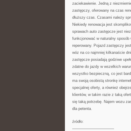
zaciekawienie. Jedną z niezmierni
zastępczy, oferowany na czas ren
dłuższy czas. Czasami należy sp
Niekiedy renowacja jest skomplik
sprawach auto zastępcze jest niez
funkcjonować w naturalny sposób 
reperowany. Pojazd zastępczy jest
wóz na co najmniej kilkanaście d
zastępcze posiadają godziwe upeł
zdatne do jazdy w wszelkich waru
wszystko bezpieczną, co jest bar
ma swoją osobistą stronkę interne
specjalnej oferty, a również obejr
klientów, w takim razie z taką ofer
się taką potrzebę. Najem wozu zas
dla petenta.
źródło:
———————————