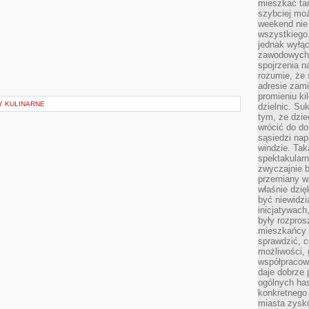
mieszkać tam
szybciej moż
weekend nie 
wszystkiego.
jednak wyłą
zawodowych.
spojrzenia n
rozumie, że 
adresie zami
promieniu ki
Y KULINARNE
dzielnic. Su
tym, że dzie
wrócić do do
sąsiedzi nap
windzie. Ta
spektakularn
zwyczajnie b
przemiany wa
właśnie dzię
być niewidzi
inicjatywach
były rozpros
mieszkańcy 
sprawdzić, c
możliwości, 
współpracow
daje dobrze
ogólnych has
konkretnego 
miasta zysku