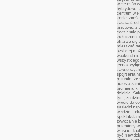
wiele osób w
hybrydowo, 
centrum wiel
konieczności
zadawać sob
pracować z 
codziennie p
zatłoczonej 
okazała się 
mieszkać tam
szybciej moż
weekend nie 
wszystkiego.
jednak wyłą
zawodowych.
spojrzenia n
rozumie, że 
adresie zami
promieniu ki
dzielnic. Su
tym, że dzie
wrócić do do
sąsiedzi nap
windzie. Ta
spektakularn
zwyczajnie b
przemiany wa
właśnie dzię
być niewidzi
inicjatywach