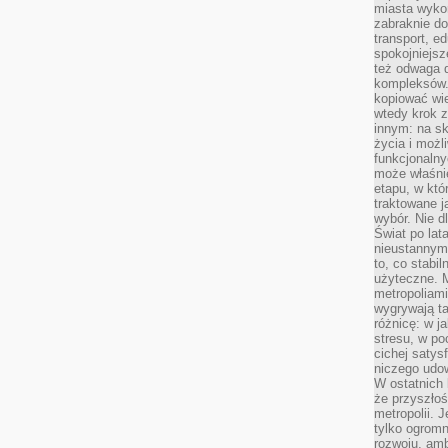
miasta wyko
zabraknie do
transport, e
spokojniejsz
też odwaga 
kompleksów.
kopiować wie
wtedy krok z
innym: na ska
życia i możl
funkcjonalny
może właśni
etapu, w któ
traktowane j
wybór. Nie d
Świat po lat
nieustannym
to, co stabi
użyteczne. 
metropoliami
wygrywają t
różnicę: w j
stresu, w po
cichej satys
niczego udo
W ostatnich 
że przyszłoś
metropolii. 
tylko ogromn
rozwoju, amb