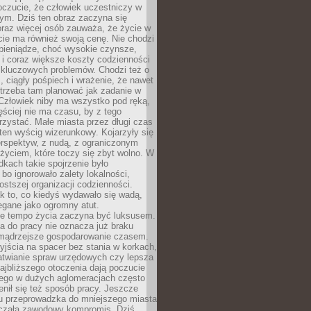
oczucie, że człowiek uczestniczy w
m. Dziś ten obraz zaczyna się
oraz więcej osób zauważa, że życie w
ie ma również swoją cenę. Nie chodzi
pieniądze, choć wysokie czynsze,
i i coraz większe koszty codzienności
 kluczowych problemów. Chodzi też o
, ciągły pośpiech i wrażenie, że nawet
trzeba tam planować jak zadanie w
 Człowiek niby ma wszystko pod ręką,
ęściej nie ma czasu, by z tego
zystać. Małe miasta przez długi czas
ten wyścig wizerunkowy. Kojarzyły się
erspektyw, z nudą, z ograniczonym
życiem, które toczy się zbyt wolno. W
dkach takie spojrzenie było
bo ignorowało zalety lokalności,
rostszej organizacji codzienności.
ak to, co kiedyś wydawało się wadą,
egane jako ogromny atut.
ze tempo życia zaczyna być luksusem.
a do pracy nie oznacza już braku
e mądrzejsze gospodarowanie czasem.
jścia na spacer bez stania w korkach,
atwianie spraw urzędowych czy lepsza
jbliższego otoczenia dają poczucie
órego w dużych aglomeracjach często
enił się też sposób pracy. Jeszcze
mu przeprowadzka do mniejszego miasta
czała zawodowy kompromis. Dziś