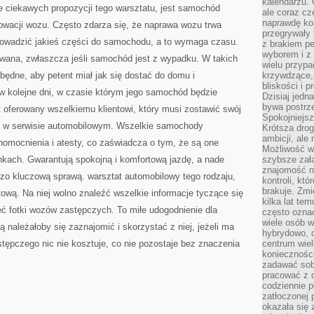
kalendarzu.
e ciekawych propozycji tego warsztatu, jest samochód
ale coraz cz
naprawdę kor
owacji wozu. Często zdarza się, że naprawa wozu trwa
przegrywały 
rowadzić jakieś części do samochodu, a to wymaga czasu.
z brakiem p
wyborem i z 
owana, zwłaszcza jeśli samochód jest z wypadku. W takich
wielu przypa
będne, aby petent miał jak się dostać do domu i
krzywdzące, 
bliskości i p
w kolejne dni, w czasie którym jego samochód będzie
Dzisiaj jedn
bywa postrz
 oferowany wszelkiemu klientowi, który musi zostawić swój
Spokojniejs
ni w serwisie automobilowym. Wszelkie samochody
Krótsza drog
ambicji, al
nomocnienia i atesty, co zaświadcza o tym, że są one
Możliwość wy
nkach. Gwarantują spokojną i komfortową jazdę, a nade
szybsze zał
znajomość na
dzo kluczową sprawą. warsztat automobilowy tego rodzaju,
kontroli, kt
brakuje. Zmi
tową. Na niej wolno znaleźć wszelkie informacje tyczące się
kilka lat te
zeć fotki wozów zastępczych. To miłe udogodnienie dla
często ozna
wiele osób w
tą należałoby się zaznajomić i skorzystać z niej, jeżeli ma
hybrydowo, 
tępczego nic nie kosztuje, co nie pozostaje bez znaczenia
centrum wiel
konieczności
zadawać sob
pracować z 
codziennie p
zatłoczonej 
okazała się 