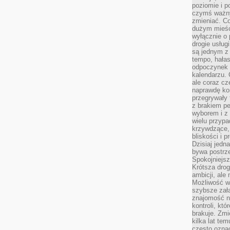
poziomie i p
czymś ważny
zmieniać. C
dużym mieśc
wyłącznie o 
drogie usług
są jednym z
tempo, hałas
odpoczynek 
kalendarzu.
ale coraz cz
naprawdę kor
przegrywały 
z brakiem p
wyborem i z 
wielu przypa
krzywdzące, 
bliskości i p
Dzisiaj jedn
bywa postrz
Spokojniejs
Krótsza drog
ambicji, al
Możliwość wy
szybsze zał
znajomość na
kontroli, kt
brakuje. Zmi
kilka lat te
często ozna