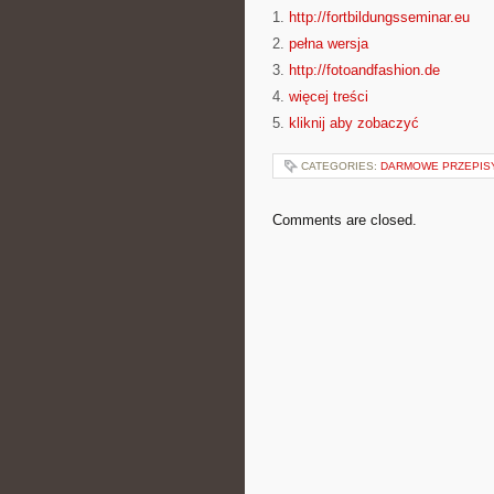
1.
http://fortbildungsseminar.eu
2.
pełna wersja
3.
http://fotoandfashion.de
4.
więcej treści
5.
kliknij aby zobaczyć
CATEGORIES:
DARMOWE PRZEPIS
Comments are closed.