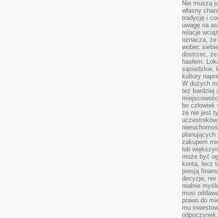
Nie muszą j
własny chara
tradycję i c
uwagę na as
relacje wcią
oznacza, że 
wobec siebie
dostrzec, że
hasłem. Loka
sąsiedzkie, 
kultury napr
W dużych mia
też bardzie
miejscowośc
bo człowiek 
że nie jest 
uczestników.
nieruchomoś
planujących 
zakupem mi
lub większy
może być og
konta, lecz 
presją fina
decyzje, nie
realnie myśl
musi oddawa
prawo do mie
mu inwestowa
odpoczynek.