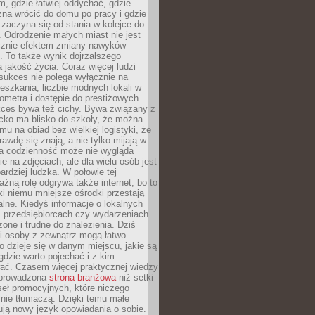
, gdzie łatwiej oddychać, gdzie
na wrócić do domu po pracy i gdzie
zaczyna się od stania w kolejce do
 Odrodzenie małych miast nie jest
cznie efektem zmiany nawyków
 To także wynik dojrzalszego
a jakość życia. Coraz więcej ludzi
sukces nie polega wyłącznie na
eszkania, liczbie modnych lokali w
lometra i dostępie do prestiżowych
kces bywa też cichy. Bywa związany z
cko ma blisko do szkoły, że można
mu na obiad bez wielkiej logistyki, że
rawdę się znają, a nie tylko mijają w
ka codzienność może nie wygląda
ie na zdjęciach, ale dla wielu osób jest
ardziej ludzka. W połowie tej
żną rolę odgrywa także internet, bo to
ki niemu mniejsze ośrodki przestają
alne. Kiedyś informacje o lokalnych
, przedsiębiorcach czy wydarzeniach
zone i trudne do znalezienia. Dziś
i osoby z zewnątrz mogą łatwo
o dzieje się w danym miejscu, jakie są
gdzie warto pojechać i z kim
ać. Czasem więcej praktycznej wiedzy
 prowadzona
strona branżowa
niż setki
eł promocyjnych, które niczego
nie tłumaczą. Dzięki temu małe
ją nowy język opowiadania o sobie.