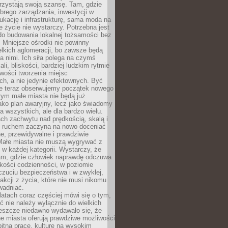
rzystają swoją szansę. Tam, gdzie
brego zarządzania, inwestycji w
dukację i infrastrukturę, sama moda na
e życie nie wystarczy. Potrzebna jest
do budowania lokalnej tożsamości bez
 Mniejsze ośrodki nie powinny
lkich aglomeracji, bo zawsze będą
a nimi. Ich siła polega na czymś
li, bliskości, bardziej ludzkim rytmie
iwości tworzenia miejsc
ch, a nie jedynie efektownych. Być
e teraz obserwujemy początek nowego
rym małe miasta nie będą już
ako plan awaryjny, lecz jako świadomy
la wszystkich, ale dla bardzo wielu.
ach zachwytu nad prędkością, skalą i
 ruchem zaczyna na nowo doceniać
lne, przewidywalne i prawdziwie
Małe miasta nie muszą wygrywać z
 w każdej kategorii. Wystarczy, że
am, gdzie człowiek naprawdę odczuwa
akości codzienności, w poziomie
czuciu bezpieczeństwa i w zwykłej,
fakcji z życia, które nie musi nikomu
wadniać.
latach coraz częściej mówi się o tym,
ć nie należy wyłącznie do wielkich
Jeszcze niedawno wydawało się, że
e miasta oferują prawdziwe możliwości
itną pracę, kulturę na wysokim