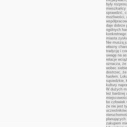
były rozpros
mieszkańcy 
sprawdzić, c
możliwości, 
współpracow
daje dobrze
ogólnych has
konkretnego 
miasta zysku
Nie muszą j
własny chara
tradycję i c
uwagę na as
relacje wcią
oznacza, że 
wobec siebie
dostrzec, że
hasłem. Loka
sąsiedzkie, 
kultury napr
W dużych mia
też bardzie
miejscowośc
bo człowiek 
że nie jest 
uczestników.
nieruchomoś
planujących 
zakupem mi