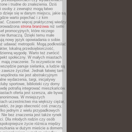
zone i trudne do znalezienia. Dziś
i osoby z zewnątrz mogą łatwo
o dzieje się w danym miejscu, jakie są
gdzie warto pojechać i z kim
ać. Czasem więcej praktycznej wiedzy
 prowadzona
strona branżowa
niż setki
eł promocyjnych, które niczego
nie tłumaczą. Dzięki temu małe
ją nowy język opowiadania o sobie.
uż udawać metropolii. Mogą podkreślać
kter, lokalną przedsiębiorczość,
odzienną wygodę. Warto też zwrócić
pekt społeczny. W małych miastach
ż mają znaczenie. To oczywiście nie
wszędzie panuje sielanka, a ludzie są
 zawsze życzliwi. Jednak łatwiej tam
 wspólnota nie jest abstrakcyjnym
lne wydarzenia, targi, inicjatywy
kluby sportowe, biblioteki czy domy
awdę potrafią integrować mieszkańców.
stach oferta jest szersza, ale bywa
j anonimowa. W mniejszych
iach uczestnictwo ma większy ciężar,
widzi, że jego obecność coś znaczy,
tylko jednym z wielu przypadkowych
 Nie bez znaczenia jest także rynek
ci. Dla młodych rodzin czy osób
spokojniejsze życie różnica między
eszkania w dużym mieście a domem