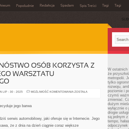
chiwum
Redakcja
Spadam
Tagi
Tagi
Popołudnie
Spis Treści
SUB
MNÓSTWO OSÓB KORZYSTA Z
W ostatnich 
EGO WARSZTATU
że przyszłoś
metropolii. 
GO
tylko ogromn
rozwoju, amb
poziomie i p
NIESŁYCHANIE
LIP - 30 - 2025
MOŻLIWOŚĆ KOMENTOWANIA
ZOSTAŁA
MNÓSTWO
czymś ważny
OSÓB
zmieniać. C
KORZYSTA
dużym mieśc
Z
decyduje jego barwa
SŁUŻB
wyłącznie o 
WPRAWNEGO
drogie usług
WARSZTATU
są jednym z
SAMOCHODOWEGO
dziś serwis automobilowy, jaki oferuje się w Internecie. Jego
tempo, hałas
ekawa, że z dnia na dzień ciągnie coraz większe
odpoczynek 