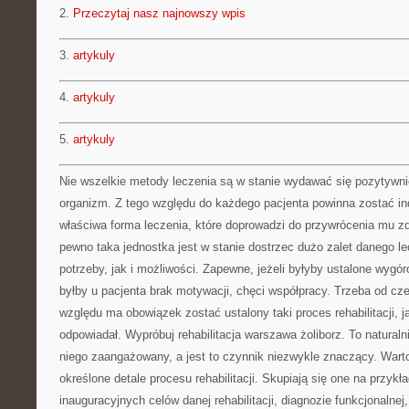
2.
Przeczytaj nasz najnowszy wpis
3.
artykuly
4.
artykuly
5.
artykuly
Nie wszelkie metody leczenia są w stanie wydawać się pozytywn
organizm. Z tego względu do każdego pacjenta powinna zostać in
właściwa forma leczenia, które doprowadzi do przywrócenia mu zd
pewno taka jednostka jest w stanie dostrzec dużo zalet danego lec
potrzeby, jak i możliwości. Zapewne, jeżeli byłyby ustalone wygó
byłby u pacjenta brak motywacji, chęci współpracy. Trzeba od cze
względu ma obowiązek zostać ustalony taki proces rehabilitacji, j
odpowiadał. Wypróbuj rehabilitacja warszawa żoliborz. To natural
niego zaangażowany, a jest to czynnik niezwykle znaczący. Wart
określone detale procesu rehabilitacji. Skupiają się one na przykł
inauguracyjnych celów danej rehabilitacji, diagnozie funkcjonalne