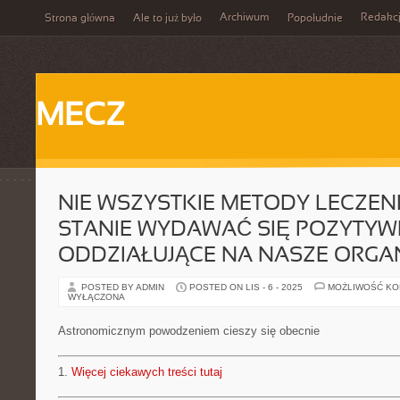
Archiwum
Redakc
Strona główna
Ale to już było
Popołudnie
MECZ
NIE WSZYSTKIE METODY LECZEN
STANIE WYDAWAĆ SIĘ POZYTYW
ODDZIAŁUJĄCE NA NASZE ORGA
POSTED BY ADMIN
POSTED ON LIS - 6 - 2025
MOŻLIWOŚĆ K
WYŁĄCZONA
Astronomicznym powodzeniem cieszy się obecnie
1.
Więcej ciekawych treści tutaj