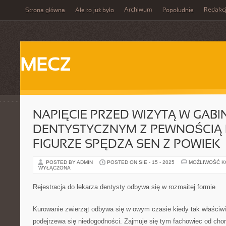
Archiwum
Redakc
Strona główna
Ale to już było
Popołudnie
MECZ
NAPIĘCIE PRZED WIZYTĄ W GABI
DENTYSTYCZNYM Z PEWNOŚCIĄ N
FIGURZE SPĘDZA SEN Z POWIEK
POSTED BY ADMIN
POSTED ON SIE - 15 - 2025
MOŻLIWOŚĆ 
WYŁĄCZONA
Rejestracja do lekarza dentysty odbywa się w rozmaitej formie
Kurowanie zwierząt odbywa się w owym czasie kiedy tak właściwi
podejrzewa się niedogodności. Zajmuje się tym fachowiec od chor