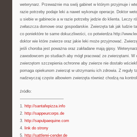
weterynarz. Przeważnie ma swój gabinet w którym przyjmuje i wt
razie potrzeby podaje leki a nawet wykonuje operacje. Doktor wet
u siebie w gabinecie a w razie potrzeby jedzie do klienta. Leczy 
zwłaszcza domowe oraz gospodarskie. Zwierzęta tak jak ludzie t
co poniektóre te same dokuczliwości, co potwierdza http://www.l
doktor wie które zwierze oraz jakie leki może przyjmować. Zwier
jeśli choroba jest poważna oraz zakładane mają gipsy. Weteryna
zawodowcem po studiach aby mógł pracować ze zwierzętami. W o
zwierzętom szczepienia ochronne aby zwierze nie dostało wściekl
pomaga opiekunom zwierząt w utrzymaniu ich zdrowia. Z reguły ta
nadzwyczaj częste albowiem zwierzęta również chodzą na kontrol
źródło:
———————————
1.
http://santafepizza.info
2.
http://sappeurcorps.de
3.
http://sapulpaequine.com
4.
link do strony
5.
http://sattlerei-cender.de