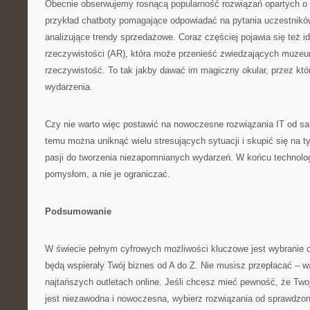
Obecnie obserwujemy rosnącą popularność rozwiązań opartych o s
przykład chatboty pomagające odpowiadać na pytania uczestnik
analizujące trendy sprzedażowe. Coraz częściej pojawia się też i
rzeczywistości (AR), która może przenieść zwiedzających muze
rzeczywistość. To tak jakby dawać im magiczny okular, przez któ
wydarzenia.
Czy nie warto więc postawić na nowoczesne rozwiązania IT od s
temu można uniknąć wielu stresujących sytuacji i skupić się na t
pasji do tworzenia niezapomnianych wydarzeń. W końcu technolog
pomysłom, a nie je ograniczać.
Podsumowanie
W świecie pełnym cyfrowych możliwości kluczowe jest wybranie o
będą wspierały Twój biznes od A do Z. Nie musisz przepłacać – w
najtańszych outletach online. Jeśli chcesz mieć pewność, że Tw
jest niezawodna i nowoczesna, wybierz rozwiązania od sprawdz