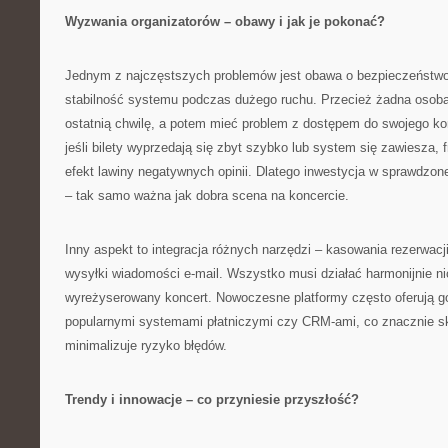
Wyzwania organizatorów – obawy i jak je pokonać?
Jednym z najczęstszych problemów jest obawa o bezpieczeństwo
stabilność systemu podczas dużego ruchu. Przecież żadna osoba 
ostatnią chwilę, a potem mieć problem z dostępem do swojego kont
jeśli bilety wyprzedają się zbyt szybko lub system się zawiesza,
efekt lawiny negatywnych opinii. Dlatego inwestycja w sprawdzon
– tak samo ważna jak dobra scena na koncercie.
Inny aspekt to integracja różnych narzędzi – kasowania rezerwacji
wysyłki wiadomości e-mail. Wszystko musi działać harmonijnie n
wyreżyserowany koncert. Nowoczesne platformy często oferują go
popularnymi systemami płatniczymi czy CRM-ami, co znacznie sk
minimalizuje ryzyko błędów.
Trendy i innowacje – co przyniesie przyszłość?