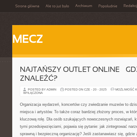
Archiwum
Redakc
Strona główna
Ale to już było
Popołudnie
MECZ
NAJTAŃSZY OUTLET ONLINE – GD
ZNALEŹĆ?
POSTED BY ADMIN
POSTED ON CZE - 20 - 2025
MOŻLIWOŚĆ 
WYŁĄCZONA
Organizacja wydarzeń, koncertów czy zwiedzanie muzeów to dzisi
miejsca i artystów. To także coraz bardziej złożony proces, w kt
kluczową rolę. Dla osób szukających nowoczesnych rozwiązań, kt
tymi przedsięwzięciami, pojawia się pytanie: jak zintegrować narz
sprawną i bezpieczną organizację? Jeśli zastanawiasz się, gdzie 