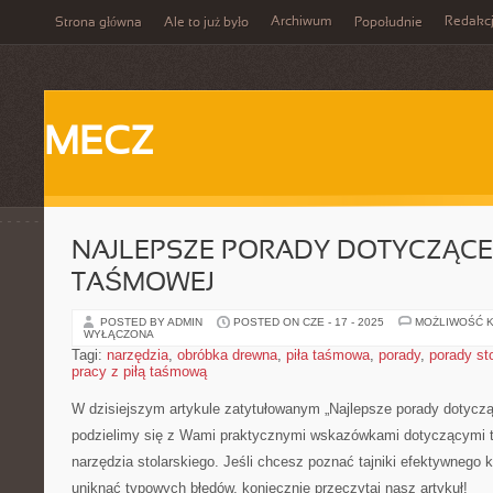
Archiwum
Redakc
Strona główna
Ale to już było
Popołudnie
MECZ
NAJLEPSZE PORADY DOTYCZĄCE 
TAŚMOWEJ
POSTED BY ADMIN
POSTED ON CZE - 17 - 2025
MOŻLIWOŚĆ 
WYŁĄCZONA
Tagi:
narzędzia
,
obróbka drewna
,
piła taśmowa
,
porady
,
porady st
pracy z piłą taśmową
W dzisiejszym artykule ‌zatytułowanym „Najlepsze ⁣porady dotycz
podzielimy się z ‍Wami praktycznymi⁤ wskazówkami‌ dotyczącymi 
narzędzia stolarskiego. Jeśli chcesz poznać tajniki efektywnego k
uniknąć typowych błędów,⁣ koniecznie przeczytaj⁣ nasz artykuł!