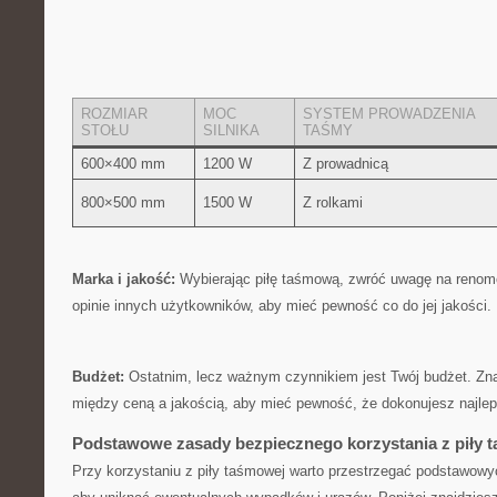
ROZMIAR
MOC​
SYSTEM⁤ PROWADZENIA
STOŁU
SILNIKA
TAŚMY
600×400 mm
1200 ⁢W
Z prowadnicą
800×500 mm
1500 W
Z rolkami
Marka i jakość:
Wybierając ​piłę‍ taśmową, zwróć uwagę ⁢na renom
opinie innych ‍użytkowników, aby ‍mieć pewność co do jej jakości.
Budżet:
Ostatnim, lecz ważnym⁢ czynnikiem jest Twój budżet. Z
między⁣ ceną a jakością, aby mieć⁣ pewność, że dokonujesz najle
Podstawowe⁣ zasady⁣ bezpiecznego korzystania z⁣ piły
Przy⁣ korzystaniu z piły taśmowej warto przestrzegać podstawowy