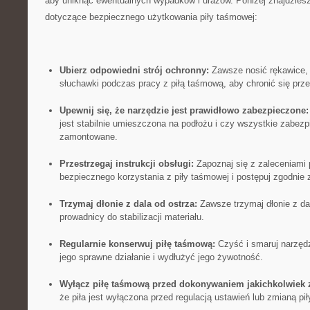
aby‌ uniknąć ewentualnych wypadków i urazów. Poniżej znajdzies
dotyczące bezpiecznego użytkowania piły taśmowej:
Ubierz odpowiedni strój ochronny:
Zawsze nosić rękawice, o
słuchawki podczas ‌pracy z piłą taśmową, aby chronić ​się prze
Upewnij się,‌ że narzędzie jest⁤ prawidłowo zabezpieczone:
jest stabilnie umieszczona na podłożu i czy wszystkie zabezp
zamontowane.
Przestrzegaj instrukcji obsługi:
Zapoznaj się z ​zaleceniami
bezpiecznego ‍korzystania z piły taśmowej ‍i postępuj​ zgodnie 
Trzymaj‌ dłonie ⁣z dala od ostrza:
Zawsze trzymaj dłonie z dal
prowadnicy do stabilizacji materiału.
Regularnie konserwuj⁤ piłę taśmową:
Czyść ⁤i smaruj narzędz
jego sprawne działanie i wydłużyć jego żywotność.
Wyłącz⁣ piłę taśmową ⁣przed dokonywaniem jakichkolwiek 
że piła⁣ jest wyłączona przed regulacją ustawień lub zmianą pi