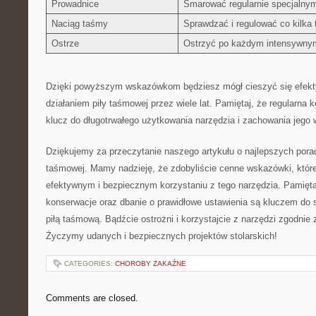
Prowadnice
Smarować regularnie specjalny
Naciąg taśmy
Sprawdzać i regulować co kilka 
Ostrze
Ostrzyć po każdym ⁤intensywnym
Dzięki powyższym wskazówkom⁣ będziesz‍ mógł cieszyć się efekt
działaniem piły taśmowej przez wiele lat. Pamiętaj, że regularna k
⁣klucz do‌ długotrwałego użytkowania ‌narzędzia i zachowania jego 
Dziękujemy za przeczytanie⁤ naszego artykułu​ o najlepszych por
taśmowej. ⁤Mamy⁢ nadzieję, że zdobyliście cenne ​wskazówki, k
efektywnym i bezpiecznym ⁢korzystaniu ‌z tego narzędzia. Pamiętaj
konserwacje oraz ​dbanie o prawidłowe ustawienia są kluczem do 
piłą taśmową.​ Bądźcie ostrożni i korzystajcie z narzędzi zgodnie 
Życzymy udanych i bezpiecznych projektów stolarskich!
CATEGORIES:
CHOROBY ZAKAŹNE
Comments are closed.