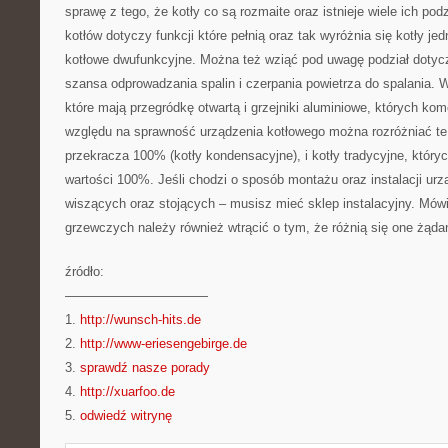
sprawę z tego, że kotły co są rozmaite oraz istnieje wiele ich pod
kotłów dotyczy funkcji które pełnią oraz tak wyróżnia się kotły j
kotłowe dwufunkcyjne. Można też wziąć pod uwagę podział dotycz
szansa odprowadzania spalin i czerpania powietrza do spalania. W
które mają przegródkę otwartą i grzejniki aluminiowe, których kom
względu na sprawność urządzenia kotłowego można rozróżniać te,
przekracza 100% (kotły kondensacyjne), i kotły tradycyjne, któr
wartości 100%. Jeśli chodzi o sposób montażu oraz instalacji urz
wiszących oraz stojących – musisz mieć sklep instalacyjny. Mów
grzewczych należy również wtrącić o tym, że różnią się one żąda
źródło:
———————————
1.
http://wunsch-hits.de
2.
http://www-eriesengebirge.de
3.
sprawdź nasze porady
4.
http://xuarfoo.de
5.
odwiedź witrynę