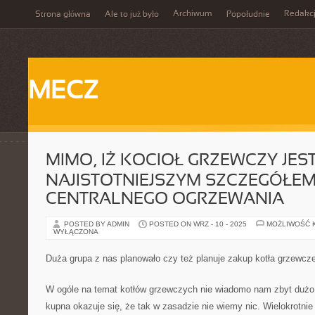
Archiwum
Redakc
Strona główna
Ale to już było
Popołudnie
MECZ
MIMO, IŻ KOCIOŁ GRZEWCZY JE
NAJISTOTNIEJSZYM SZCZEGÓŁE
CENTRALNEGO OGRZEWANIA
POSTED BY ADMIN
POSTED ON WRZ - 10 - 2025
MOŻLIWOŚĆ 
WYŁĄCZONA
Duża grupa z nas planowało czy też planuje zakup kotła grzewcz
W ogóle na temat kotłów grzewczych nie wiadomo nam zbyt dużo,
kupna okazuje się, że tak w zasadzie nie wiemy nic. Wielokrotnie