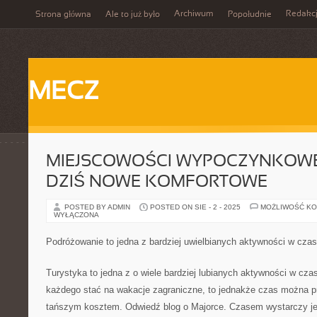
Archiwum
Redakc
Strona główna
Ale to już było
Popołudnie
MECZ
MIEJSCOWOŚCI WYPOCZYNKOWE
DZIŚ NOWE KOMFORTOWE
POSTED BY ADMIN
POSTED ON SIE - 2 - 2025
MOŻLIWOŚĆ K
WYŁĄCZONA
Podróżowanie to jedna z bardziej uwielbianych aktywności w cza
Turystyka to jedna z o wiele bardziej lubianych aktywności w cza
każdego stać na wakacje zagraniczne, to jednakże czas można p
tańszym kosztem. Odwiedź blog o Majorce. Czasem wystarczy jed