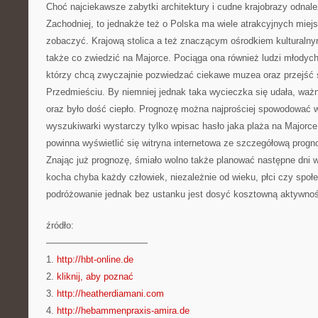
Choć najciekawsze zabytki architektury i cudne krajobrazy odnal
Zachodniej, to jednakże też o Polska ma wiele atrakcyjnych miejs
zobaczyć. Krajową stolica a też znaczącym ośrodkiem kulturaln
także co zwiedzić na Majorce. Pociąga ona również ludzi młodych,
którzy chcą zwyczajnie pozwiedzać ciekawe muzea oraz przejść
Przedmieściu. By niemniej jednak taka wycieczka się udała, waż
oraz było dość ciepło. Prognozę można najprościej spowodować w
wyszukiwarki wystarczy tylko wpisac hasło jaka plaża na Major
powinna wyświetlić się witryna internetowa ze szczegółową progno
Znając już prognozę, śmiało wolno także planować następne dni 
kocha chyba każdy człowiek, niezależnie od wieku, płci czy spo
podróżowanie jednak bez ustanku jest dosyć kosztowną aktywnoś
źródło:
———————————
1.
http://hbt-online.de
2.
kliknij, aby poznać
3.
http://heatherdiamani.com
4.
http://hebammenpraxis-amira.de