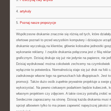
4.
artykuly
5.
Poznaj nasze propozycje
Współczesne drukarnie znacznie się różnią od tych, które działały
ofertowe poznań to przed wszystkim komputery i dzisiejsze urząd
drukarnie wyczekują na klientów, głównie kolosalne jednostki gosp
wykonanie reklamy. I zwykle drukarnia połączona jest z filią rek
graficznym. Dzisiaj drukuje się już nie jedynie na papierze, nie jed
Dzisiaj wydrukować można cokolwiek zechcemy na czymkolwiek 
wyłącznie to potwierdza. Normalnością staje się już druk na folii 
zadrukowuje własne logo na garnuszkach lub długopisach. Jest to
promocji. Także dużo osób zupełnie prywatnie projektuje a swoje p
wykorzystać. Na pewno ciekawym podarkiem będzie kubeczek, k
własnym projektem czy zdjęciem. A takie rzeczy potrafią zrobić 
Serdecznie zapraszamy na stronę. Dzisiaj każda drukarnia musi 
sprzęt albowiem tylko to ma prawo zapewnić najwyższej jakości wy