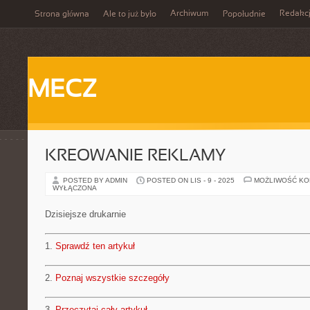
Archiwum
Redakc
Strona główna
Ale to już było
Popołudnie
MECZ
KREOWANIE REKLAMY
POSTED BY ADMIN
POSTED ON LIS - 9 - 2025
MOŻLIWOŚĆ K
WYŁĄCZONA
Dzisiejsze drukarnie
1.
Sprawdź ten artykuł
2.
Poznaj wszystkie szczegóły
3.
Przeczytaj cały artykuł