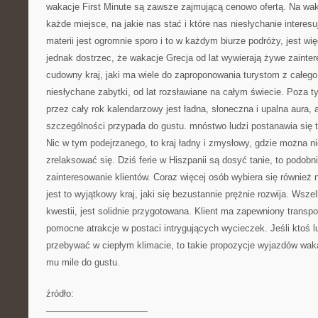
wakacje First Minute są zawsze zajmującą cenowo ofertą. Na wa
każde miejsce, na jakie nas stać i które nas niesłychanie interesuj
materii jest ogromnie sporo i to w każdym biurze podróży, jest w
jednak dostrzec, że wakacje Grecja od lat wywierają żywe zainter
cudowny kraj, jaki ma wiele do zaproponowania turystom z całego 
niesłychane zabytki, od lat rozsławiane na całym świecie. Poza ty
przez cały rok kalendarzowy jest ładna, słoneczna i upalna aura
szczególności przypada do gustu. mnóstwo ludzi postanawia się 
Nic w tym podejrzanego, to kraj ładny i zmysłowy, gdzie można 
zrelaksować się. Dziś ferie w Hiszpanii są dosyć tanie, to podob
zainteresowanie klientów. Coraz więcej osób wybiera się również 
jest to wyjątkowy kraj, jaki się bezustannie prężnie rozwija. Wszel
kwestii, jest solidnie przygotowana. Klient ma zapewniony transpor
pomocne atrakcje w postaci intrygujących wycieczek. Jeśli ktoś l
przebywać w ciepłym klimacie, to takie propozycje wyjazdów wa
mu mile do gustu.
źródło:
———————————