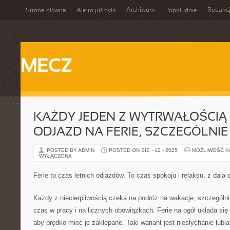
Archiwum
Redakc
Strona główna
Ale to już było
Popołudnie
MECZ
KAŻDY JEDEN Z WYTRWAŁOŚCIĄ
ODJAZD NA FERIE, SZCZEGÓLNIE 
POSTED BY ADMIN
POSTED ON SIE - 12 - 2025
MOŻLIWOŚĆ 
WYŁĄCZONA
Ferie to czas letnich odjazdów. To czas spokoju i relaksu, z dala
Każdy z niecierpliwością czeka na podróż na wakacje, szczególnie
czas w pracy i na licznych obowiązkach. Ferie na ogół układa s
aby prędko mieć je zaklepane. Taki wariant jest niesłychanie lubi