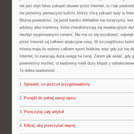
nie jest zbyt łatwo zakupić obuwie przez Internet, to i tak powin
nie jesteśmy pierwszymi ludźmi, którzy chcą zakupić buty w Inter
Można powiedzieć, że jeżeli bardzo dokładnie się rozejrzymy, be
adidasy albo martensy, które charakteryzują się rewelacyjnym wy
niezbyt wygórowanymi cenami. Nie ma co się oszukiwać, najwięk
przez Internet są całkiem atrakcyjne ceny. W szczególności ludz
miasta mają do wyboru całkiem sporo butików, więc gdy już się 
Internet, to zwracają dużą uwagę na cenę. Zatem jak widać, gdy p
powinniśmy myśleć, iż będziemy mieli duży kłopot z odnalezieni
To dobra wiadomość…
1.
Sprawdź, co jeszcze przygotowaliśmy
2.
Przejdź do pełnej wersji wpisu
3.
Przeczytaj cały artykuł
4.
Kliknij, aby przeczytać więcej