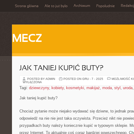
Archiwum
Redakc
Strona główna
Ale to już było
Popołudnie
MECZ
JAK TANIEJ KUPIĆ BUTY?
POSTED BY ADMIN
POSTED ON GRU - 7 - 2025
MOŻLIWOŚĆ 
WYŁĄCZONA
Tagi:
dziewczyny
,
kobiety
,
kosmetyki
,
makijaż
,
moda
,
styl
,
uroda
Jak taniej kupić buty?
Chociaż pytanie może niejako wydawać się dziwne, to jednak prawd
odpowiedź na nie nie jest taka oczywista. Przecież nikt nie powie
przypadkach buty należy koniecznie kupić w typowym sklepie. M
przez Internet. To aktualnie coś coraz bardziej powszechnego. Ch