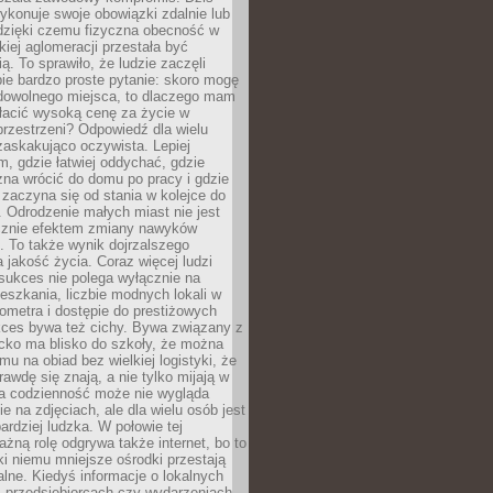
ykonuje swoje obowiązki zdalnie lub
dzięki czemu fizyczna obecność w
kiej aglomeracji przestała być
ą. To sprawiło, że ludzie zaczęli
ie bardzo proste pytanie: skoro mogę
dowolnego miejsca, to dlaczego mam
łacić wysoką cenę za życie w
przestrzeni? Odpowiedź dla wielu
zaskakująco oczywista. Lepiej
, gdzie łatwiej oddychać, gdzie
na wrócić do domu po pracy i gdzie
zaczyna się od stania w kolejce do
 Odrodzenie małych miast nie jest
cznie efektem zmiany nawyków
 To także wynik dojrzalszego
a jakość życia. Coraz więcej ludzi
sukces nie polega wyłącznie na
eszkania, liczbie modnych lokali w
lometra i dostępie do prestiżowych
kces bywa też cichy. Bywa związany z
cko ma blisko do szkoły, że można
mu na obiad bez wielkiej logistyki, że
rawdę się znają, a nie tylko mijają w
ka codzienność może nie wygląda
ie na zdjęciach, ale dla wielu osób jest
ardziej ludzka. W połowie tej
żną rolę odgrywa także internet, bo to
ki niemu mniejsze ośrodki przestają
alne. Kiedyś informacje o lokalnych
, przedsiębiorcach czy wydarzeniach