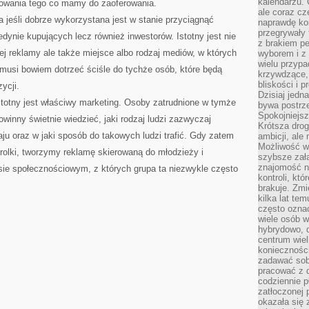
kalendarzu.
mowania tego co mamy do zaoferowania.
ale coraz cz
a jeśli dobrze wykorzystana jest w stanie przyciągnąć
naprawdę kor
przegrywały 
edynie kupujących lecz również inwestorów. Istotny jest nie
z brakiem p
iej reklamy ale także miejsce albo rodzaj mediów, w których
wyborem i z 
wielu przypa
usi bowiem dotrzeć ściśle do tychże osób, które będą
krzywdzące, 
bliskości i p
ycji.
Dzisiaj jedn
stotny jest właściwy marketing. Osoby zatrudnione w tymże
bywa postrz
Spokojniejs
winny świetnie wiedzieć, jaki rodzaj ludzi zazwyczaj
Krótsza drog
ju oraz w jaki sposób do takowych ludzi trafić. Gdy zatem
ambicji, al
Możliwość wy
olki, tworzymy reklamę skierowaną do młodzieży i
szybsze zał
znajomość na
ie społecznościowym, z których grupa ta niezwykle często
kontroli, kt
brakuje. Zmi
kilka lat te
często ozna
wiele osób w
hybrydowo, 
centrum wiel
konieczności
zadawać sob
pracować z 
codziennie p
zatłoczonej 
okazała się 