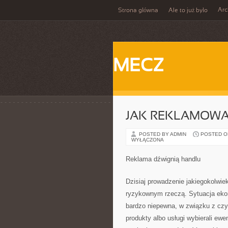
Ar
Strona główna
Ale to już było
MECZ
JAK REKLAMOWA
POSTED BY ADMIN
POSTED ON 
WYŁĄCZONA
Reklama dźwignią handlu
Dzisiaj prowadzenie jakiegokolwie
ryzykownym rzeczą. Sytuacja ekon
bardzo niepewna, w związku z czy
produkty albo usługi wybierali ewe