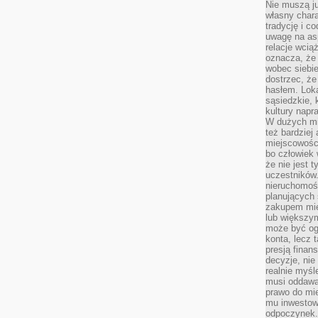
Nie muszą j
własny chara
tradycję i c
uwagę na as
relacje wcią
oznacza, że 
wobec siebie
dostrzec, że
hasłem. Loka
sąsiedzkie, 
kultury napr
W dużych mia
też bardzie
miejscowośc
bo człowiek 
że nie jest 
uczestników.
nieruchomoś
planujących 
zakupem mi
lub większy
może być og
konta, lecz 
presją fina
decyzje, nie
realnie myśl
musi oddawa
prawo do mie
mu inwestowa
odpoczynek.