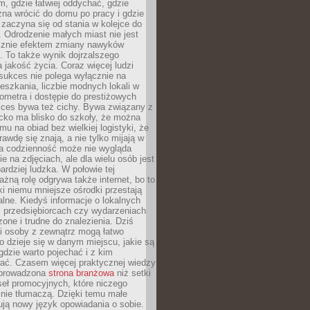
, gdzie łatwiej oddychać, gdzie
na wrócić do domu po pracy i gdzie
zaczyna się od stania w kolejce do
 Odrodzenie małych miast nie jest
cznie efektem zmiany nawyków
 To także wynik dojrzalszego
a jakość życia. Coraz więcej ludzi
sukces nie polega wyłącznie na
eszkania, liczbie modnych lokali w
lometra i dostępie do prestiżowych
kces bywa też cichy. Bywa związany z
cko ma blisko do szkoły, że można
mu na obiad bez wielkiej logistyki, że
rawdę się znają, a nie tylko mijają w
ka codzienność może nie wygląda
ie na zdjęciach, ale dla wielu osób jest
ardziej ludzka. W połowie tej
żną rolę odgrywa także internet, bo to
ki niemu mniejsze ośrodki przestają
alne. Kiedyś informacje o lokalnych
, przedsiębiorcach czy wydarzeniach
zone i trudne do znalezienia. Dziś
i osoby z zewnątrz mogą łatwo
o dzieje się w danym miejscu, jakie są
gdzie warto pojechać i z kim
ać. Czasem więcej praktycznej wiedzy
 prowadzona
strona branżowa
niż setki
eł promocyjnych, które niczego
nie tłumaczą. Dzięki temu małe
ją nowy język opowiadania o sobie.