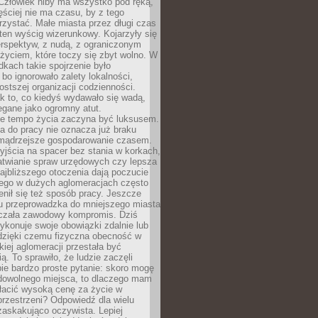
 Człowiek niby ma wszystko pod ręką,
ęściej nie ma czasu, by z tego
zystać. Małe miasta przez długi czas
ten wyścig wizerunkowy. Kojarzyły się
erspektyw, z nudą, z ograniczonym
życiem, które toczy się zbyt wolno. W
dkach takie spojrzenie było
bo ignorowało zalety lokalności,
rostszej organizacji codzienności.
ak to, co kiedyś wydawało się wadą,
egane jako ogromny atut.
ze tempo życia zaczyna być luksusem.
a do pracy nie oznacza już braku
e mądrzejsze gospodarowanie czasem.
jścia na spacer bez stania w korkach,
atwianie spraw urzędowych czy lepsza
jbliższego otoczenia dają poczucie
órego w dużych aglomeracjach często
enił się też sposób pracy. Jeszcze
mu przeprowadzka do mniejszego miasta
czała zawodowy kompromis. Dziś
ykonuje swoje obowiązki zdalnie lub
dzięki czemu fizyczna obecność w
kiej aglomeracji przestała być
ą. To sprawiło, że ludzie zaczęli
ie bardzo proste pytanie: skoro mogę
dowolnego miejsca, to dlaczego mam
łacić wysoką cenę za życie w
przestrzeni? Odpowiedź dla wielu
zaskakująco oczywista. Lepiej