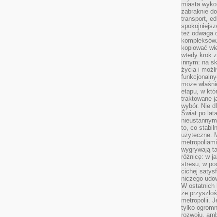
miasta wyko
zabraknie do
transport, e
spokojniejsz
też odwaga 
kompleksów.
kopiować wie
wtedy krok z
innym: na ska
życia i możl
funkcjonalny
może właśni
etapu, w któ
traktowane j
wybór. Nie d
Świat po lat
nieustannym
to, co stabi
użyteczne. 
metropoliami
wygrywają t
różnicę: w j
stresu, w po
cichej satys
niczego udo
W ostatnich 
że przyszłoś
metropolii. 
tylko ogromn
rozwoju, amb