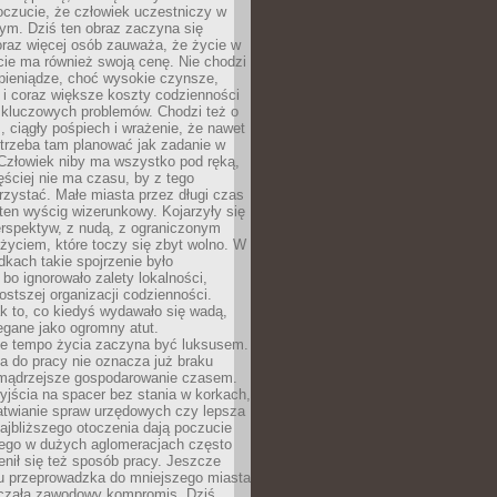
oczucie, że człowiek uczestniczy w
m. Dziś ten obraz zaczyna się
oraz więcej osób zauważa, że życie w
ie ma również swoją cenę. Nie chodzi
pieniądze, choć wysokie czynsze,
i i coraz większe koszty codzienności
 kluczowych problemów. Chodzi też o
, ciągły pośpiech i wrażenie, że nawet
trzeba tam planować jak zadanie w
 Człowiek niby ma wszystko pod ręką,
ęściej nie ma czasu, by z tego
zystać. Małe miasta przez długi czas
ten wyścig wizerunkowy. Kojarzyły się
erspektyw, z nudą, z ograniczonym
życiem, które toczy się zbyt wolno. W
dkach takie spojrzenie było
bo ignorowało zalety lokalności,
rostszej organizacji codzienności.
ak to, co kiedyś wydawało się wadą,
egane jako ogromny atut.
ze tempo życia zaczyna być luksusem.
a do pracy nie oznacza już braku
e mądrzejsze gospodarowanie czasem.
jścia na spacer bez stania w korkach,
atwianie spraw urzędowych czy lepsza
jbliższego otoczenia dają poczucie
órego w dużych aglomeracjach często
enił się też sposób pracy. Jeszcze
mu przeprowadzka do mniejszego miasta
czała zawodowy kompromis. Dziś