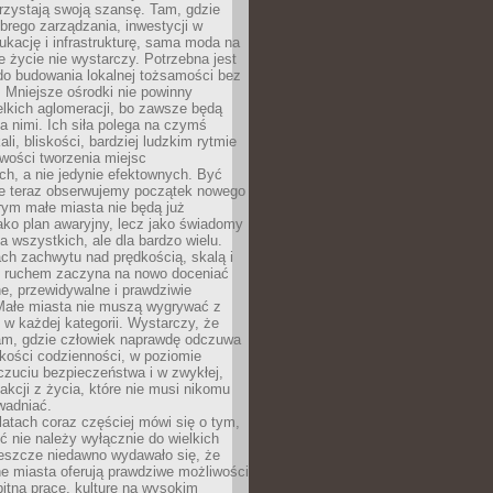
rzystają swoją szansę. Tam, gdzie
brego zarządzania, inwestycji w
dukację i infrastrukturę, sama moda na
e życie nie wystarczy. Potrzebna jest
do budowania lokalnej tożsamości bez
 Mniejsze ośrodki nie powinny
lkich aglomeracji, bo zawsze będą
a nimi. Ich siła polega na czymś
li, bliskości, bardziej ludzkim rytmie
iwości tworzenia miejsc
ch, a nie jedynie efektownych. Być
e teraz obserwujemy początek nowego
rym małe miasta nie będą już
ako plan awaryjny, lecz jako świadomy
la wszystkich, ale dla bardzo wielu.
ach zachwytu nad prędkością, skalą i
 ruchem zaczyna na nowo doceniać
lne, przewidywalne i prawdziwie
Małe miasta nie muszą wygrywać z
 w każdej kategorii. Wystarczy, że
am, gdzie człowiek naprawdę odczuwa
akości codzienności, w poziomie
czuciu bezpieczeństwa i w zwykłej,
fakcji z życia, które nie musi nikomu
wadniać.
latach coraz częściej mówi się o tym,
ć nie należy wyłącznie do wielkich
Jeszcze niedawno wydawało się, że
e miasta oferują prawdziwe możliwości
itną pracę, kulturę na wysokim