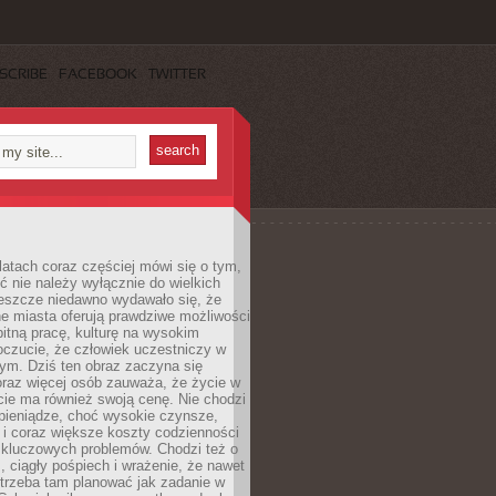
SCRIBE
FACEBOOK
TWITTER
latach coraz częściej mówi się o tym,
ć nie należy wyłącznie do wielkich
Jeszcze niedawno wydawało się, że
e miasta oferują prawdziwe możliwości
itną pracę, kulturę na wysokim
oczucie, że człowiek uczestniczy w
m. Dziś ten obraz zaczyna się
oraz więcej osób zauważa, że życie w
ie ma również swoją cenę. Nie chodzi
pieniądze, choć wysokie czynsze,
i i coraz większe koszty codzienności
 kluczowych problemów. Chodzi też o
, ciągły pośpiech i wrażenie, że nawet
trzeba tam planować jak zadanie w