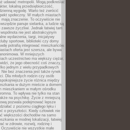
uż udawać metropolii. Mogą podkreślać
kter, lokalną przedsiębiorczość,
odzienną wygodę. Warto też zwrócić
pekt społeczny. W małych miastach
ż mają znaczenie. To oczywiście nie
wszędzie panuje sielanka, a ludzie są
 zawsze życzliwi. Jednak łatwiej tam
 wspólnota nie jest abstrakcyjnym
lne wydarzenia, targi, inicjatywy
kluby sportowe, biblioteki czy domy
awdę potrafią integrować mieszkańców.
stach oferta jest szersza, ale bywa
j anonimowa. W mniejszych
iach uczestnictwo ma większy ciężar,
widzi, że jego obecność coś znaczy,
tylko jednym z wielu przypadkowych
 Nie bez znaczenia jest także rynek
ci. Dla młodych rodzin czy osób
spokojniejsze życie różnica między
eszkania w dużym mieście a domem
m mieszkaniem w małym ośrodku
romna. To wpływa nie tylko na stan
także na psychikę. Życie z mniejszą
nsową pozwala podejmować lepsze
 działać z poziomu ciągłego lęku i
eć o przyszłości. Kiedy człowiek nie
ć większości dochodów na samo
szkania w modnej lokalizacji, łatwiej
ć w zdrowie, rozwój, rodzinę i
 Oczywiście nie wszystkie małe