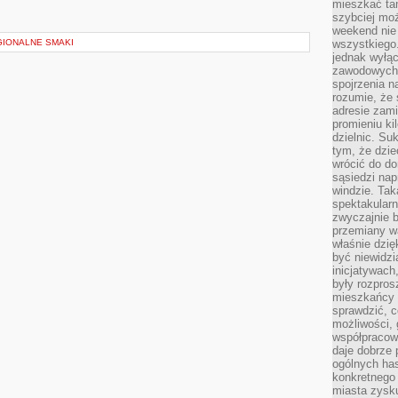
mieszkać tam
szybciej moż
weekend nie 
GIONALNE SMAKI
wszystkiego.
jednak wyłą
zawodowych.
spojrzenia n
rozumie, że 
adresie zami
promieniu ki
dzielnic. Su
tym, że dzie
wrócić do do
sąsiedzi nap
windzie. Ta
spektakularn
zwyczajnie b
przemiany wa
właśnie dzię
być niewidzi
inicjatywach
były rozpros
mieszkańcy 
sprawdzić, c
możliwości, 
współpracow
daje dobrze
ogólnych has
konkretnego 
miasta zysku