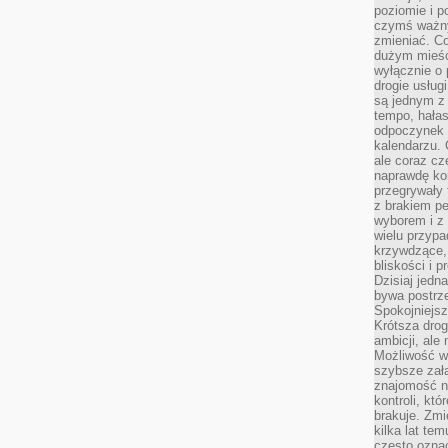
poziomie i p
czymś ważny
zmieniać. C
dużym mieśc
wyłącznie o 
drogie usług
są jednym z
tempo, hałas
odpoczynek 
kalendarzu.
ale coraz cz
naprawdę kor
przegrywały 
z brakiem p
wyborem i z 
wielu przypa
krzywdzące, 
bliskości i p
Dzisiaj jedn
bywa postrz
Spokojniejs
Krótsza drog
ambicji, al
Możliwość wy
szybsze zał
znajomość na
kontroli, kt
brakuje. Zmi
kilka lat te
często ozna