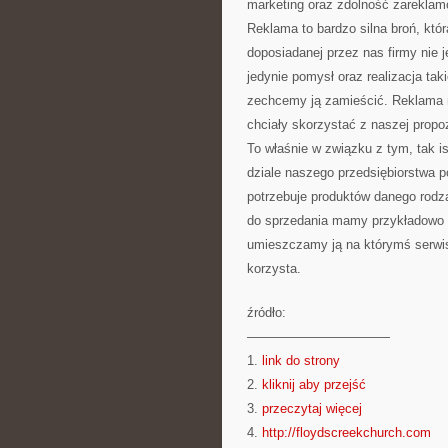
marketing oraz zdolność zarekla
Reklama to bardzo silna broń, któr
doposiadanej przez nas firmy nie j
jedynie pomysł oraz realizacja tak
zechcemy ją zamieścić. Reklama m
chciały skorzystać z naszej propoz
To właśnie w związku z tym, tak i
dziale naszego przedsiębiorstwa po
potrzebuje produktów danego rodza
do sprzedania mamy przykładowo r
umieszczamy ją na którymś serwis
korzysta.
źródło:
———————————
1.
link do strony
2.
kliknij aby przejść
3.
przeczytaj więcej
4.
http://floydscreekchurch.com