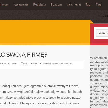
chiwum
Redakcja
Spadam
Tagi
Tagi
Popołudnie
Spis Treści
SUB
Ć SWOJĄ FIRMĘ?
W ostatnich 
że przyszłoś
JAK
LIP - 6 - 2025
MOŻLIWOŚĆ KOMENTOWANIA
ZOSTAŁA
metropolii. 
REKLAMOWAĆ
tylko ogromn
SWOJĄ
FIRMĘ?
rozwoju, amb
poziomie i p
czymś ważny
zmieniać. C
k rodzaju biznesu jest ogromnie skomplikowanym i raczej
dużym mieśc
wyłącznie o 
omiczna w większości krajów stała się w ostatnich latach
drogie usług
m należy wkładać wiele pracy w to żeby to właśnie nasze
są jednym z
tempo, hałas
ntualni klienci. Dlatego też tak ważny dziś jest doskonały
odpoczynek 