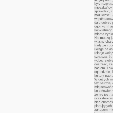
były rozpros
mieszkańcy 
sprawdzić, c
możliwości, 
współpracow
daje dobrze
ogólnych has
konkretnego 
miasta zysku
Nie muszą j
własny chara
tradycję i c
uwagę na as
relacje wcią
oznacza, że 
wobec siebie
dostrzec, że
hasłem. Loka
sąsiedzkie, 
kultury napr
W dużych mia
też bardzie
miejscowośc
bo człowiek 
że nie jest 
uczestników.
nieruchomoś
planujących 
zakupem mi