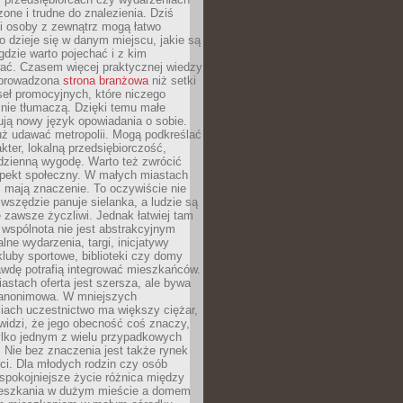
zone i trudne do znalezienia. Dziś
i osoby z zewnątrz mogą łatwo
o dzieje się w danym miejscu, jakie są
gdzie warto pojechać i z kim
ać. Czasem więcej praktycznej wiedzy
 prowadzona
strona branżowa
niż setki
eł promocyjnych, które niczego
nie tłumaczą. Dzięki temu małe
ją nowy język opowiadania o sobie.
uż udawać metropolii. Mogą podkreślać
kter, lokalną przedsiębiorczość,
odzienną wygodę. Warto też zwrócić
pekt społeczny. W małych miastach
ż mają znaczenie. To oczywiście nie
wszędzie panuje sielanka, a ludzie są
 zawsze życzliwi. Jednak łatwiej tam
 wspólnota nie jest abstrakcyjnym
lne wydarzenia, targi, inicjatywy
kluby sportowe, biblioteki czy domy
awdę potrafią integrować mieszkańców.
stach oferta jest szersza, ale bywa
j anonimowa. W mniejszych
iach uczestnictwo ma większy ciężar,
widzi, że jego obecność coś znaczy,
tylko jednym z wielu przypadkowych
 Nie bez znaczenia jest także rynek
ci. Dla młodych rodzin czy osób
spokojniejsze życie różnica między
eszkania w dużym mieście a domem