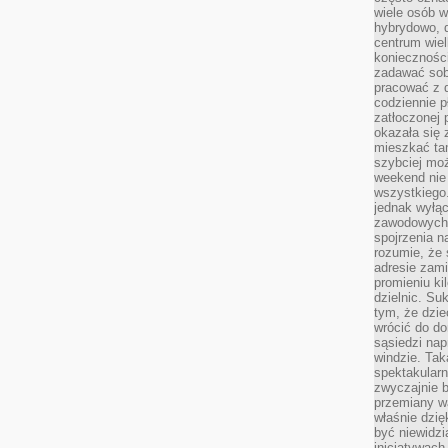
wiele osób w
hybrydowo, 
centrum wiel
konieczności
zadawać sob
pracować z 
codziennie p
zatłoczonej 
okazała się 
mieszkać tam
szybciej moż
weekend nie 
wszystkiego.
jednak wyłą
zawodowych.
spojrzenia n
rozumie, że 
adresie zami
promieniu ki
dzielnic. Su
tym, że dzie
wrócić do do
sąsiedzi nap
windzie. Ta
spektakularn
zwyczajnie b
przemiany wa
właśnie dzię
być niewidzi
inicjatywach