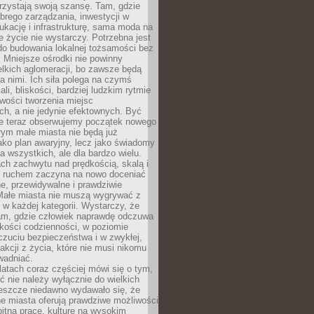
rzystają swoją szansę. Tam, gdzie
brego zarządzania, inwestycji w
dukację i infrastrukturę, sama moda na
e życie nie wystarczy. Potrzebna jest
do budowania lokalnej tożsamości bez
 Mniejsze ośrodki nie powinny
lkich aglomeracji, bo zawsze będą
a nimi. Ich siła polega na czymś
li, bliskości, bardziej ludzkim rytmie
iwości tworzenia miejsc
ch, a nie jedynie efektownych. Być
e teraz obserwujemy początek nowego
rym małe miasta nie będą już
ako plan awaryjny, lecz jako świadomy
la wszystkich, ale dla bardzo wielu.
ach zachwytu nad prędkością, skalą i
 ruchem zaczyna na nowo doceniać
lne, przewidywalne i prawdziwie
Małe miasta nie muszą wygrywać z
 w każdej kategorii. Wystarczy, że
am, gdzie człowiek naprawdę odczuwa
akości codzienności, w poziomie
czuciu bezpieczeństwa i w zwykłej,
fakcji z życia, które nie musi nikomu
wadniać.
latach coraz częściej mówi się o tym,
ć nie należy wyłącznie do wielkich
Jeszcze niedawno wydawało się, że
e miasta oferują prawdziwe możliwości
itną pracę, kulturę na wysokim