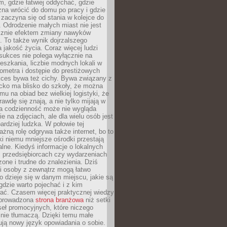
, gdzie łatwiej oddychać, gdzie
na wrócić do domu po pracy i gdzie
zaczyna się od stania w kolejce do
 Odrodzenie małych miast nie jest
cznie efektem zmiany nawyków
 To także wynik dojrzalszego
a jakość życia. Coraz więcej ludzi
sukces nie polega wyłącznie na
eszkania, liczbie modnych lokali w
lometra i dostępie do prestiżowych
kces bywa też cichy. Bywa związany z
cko ma blisko do szkoły, że można
mu na obiad bez wielkiej logistyki, że
rawdę się znają, a nie tylko mijają w
ka codzienność może nie wygląda
ie na zdjęciach, ale dla wielu osób jest
ardziej ludzka. W połowie tej
żną rolę odgrywa także internet, bo to
ki niemu mniejsze ośrodki przestają
alne. Kiedyś informacje o lokalnych
, przedsiębiorcach czy wydarzeniach
zone i trudne do znalezienia. Dziś
i osoby z zewnątrz mogą łatwo
o dzieje się w danym miejscu, jakie są
gdzie warto pojechać i z kim
ać. Czasem więcej praktycznej wiedzy
 prowadzona
strona branżowa
niż setki
eł promocyjnych, które niczego
nie tłumaczą. Dzięki temu małe
ją nowy język opowiadania o sobie.