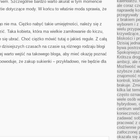
kalendarzu.
eniem. Szczególnie bardzo warto akurat w tym momencie
ale coraz cz
tie dotyczące mody. W końcu to właśnie moda sprawia, że
naprawdę kor
przegrywały 
z brakiem p
o nie ma. Ciężko nabyć takie umiejętności, należy się z
wyborem i z 
wielu przypa
ić. Taka kobieta, która ma wielkie zamiłowanie do kiczu,
krzywdzące, 
bliskości i p
 się ubrać. Choć ciężko mówić tutaj o jakieś regule. Z całą
Dzisiaj jedn
w dzisiejszych czasach na czasie są różnego rodzaju blogi
bywa postrz
Spokojniejs
iej warto wejść na takowego bloga, aby mieć okazję poznać
Krótsza drog
 powoduje, że zakup sukienki – przykładowo, nie będzie dla
ambicji, al
Możliwość wy
szybsze zał
znajomość na
kontroli, kt
brakuje. Zmi
kilka lat te
często ozna
wiele osób w
hybrydowo, 
centrum wiel
konieczności
zadawać sob
pracować z 
codziennie p
zatłoczonej 
okazała się 