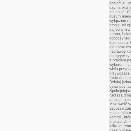
poziomie i p
czymś ważny
zmieniać. C
dużym mieśc
wyłącznie o 
drogie usług
są jednym z
tempo, hałas
odpoczynek 
kalendarzu.
ale coraz cz
naprawdę kor
przegrywały 
z brakiem p
wyborem i z 
wielu przypa
krzywdzące, 
bliskości i p
Dzisiaj jedn
bywa postrz
Spokojniejs
Krótsza drog
ambicji, al
Możliwość wy
szybsze zał
znajomość na
kontroli, kt
brakuje. Zmi
kilka lat te
często ozna