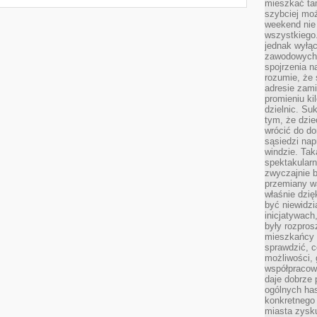
mieszkać tam
szybciej moż
weekend nie 
wszystkiego.
jednak wyłą
zawodowych.
spojrzenia n
rozumie, że 
adresie zami
promieniu ki
dzielnic. Su
tym, że dzie
wrócić do do
sąsiedzi nap
windzie. Ta
spektakularn
zwyczajnie b
przemiany wa
właśnie dzię
być niewidzi
inicjatywach
były rozpros
mieszkańcy 
sprawdzić, c
możliwości, 
współpracow
daje dobrze
ogólnych has
konkretnego 
miasta zysku