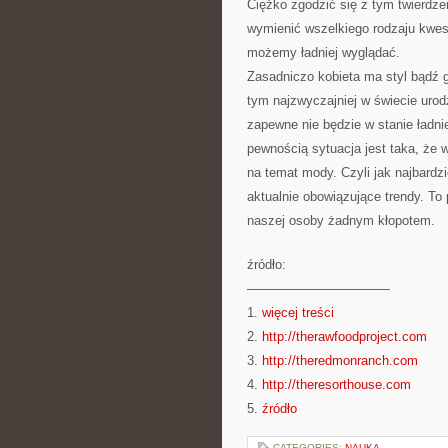
Ciężko zgodzić się z tym twierdz
wymienić wszelkiego rodzaju kwes
możemy ładniej wyglądać.
Zasadniczo kobieta ma styl bądź g
tym najzwyczajniej w świecie urodz
zapewne nie będzie w stanie ładnie
pewnością sytuacja jest taka, że 
na temat mody. Czyli jak najbardz
aktualnie obowiązujące trendy. To
naszej osoby żadnym kłopotem.
źródło:
———————————
1.
więcej treści
2.
http://therawfoodproject.com
3.
http://theredmonranch.com
4.
http://theresorthouse.com
5.
źródło
CATEGORIES:
NAUKA