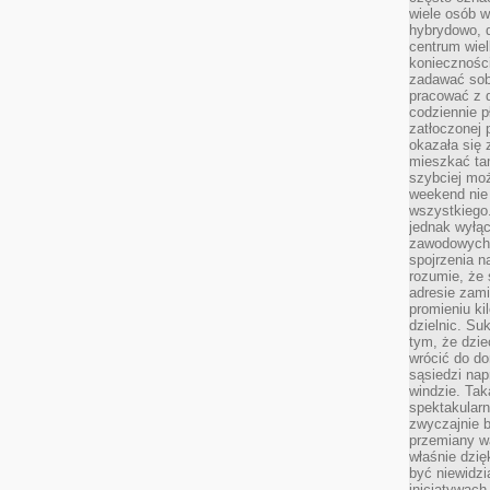
wiele osób w
hybrydowo, 
centrum wiel
konieczności
zadawać sob
pracować z 
codziennie p
zatłoczonej 
okazała się 
mieszkać tam
szybciej moż
weekend nie 
wszystkiego.
jednak wyłą
zawodowych.
spojrzenia n
rozumie, że 
adresie zami
promieniu ki
dzielnic. Su
tym, że dzie
wrócić do do
sąsiedzi nap
windzie. Ta
spektakularn
zwyczajnie b
przemiany wa
właśnie dzię
być niewidzi
inicjatywach