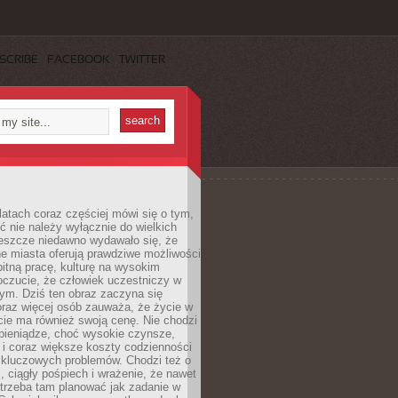
SCRIBE
FACEBOOK
TWITTER
latach coraz częściej mówi się o tym,
ć nie należy wyłącznie do wielkich
Jeszcze niedawno wydawało się, że
e miasta oferują prawdziwe możliwości
itną pracę, kulturę na wysokim
oczucie, że człowiek uczestniczy w
m. Dziś ten obraz zaczyna się
oraz więcej osób zauważa, że życie w
ie ma również swoją cenę. Nie chodzi
pieniądze, choć wysokie czynsze,
i i coraz większe koszty codzienności
 kluczowych problemów. Chodzi też o
, ciągły pośpiech i wrażenie, że nawet
trzeba tam planować jak zadanie w