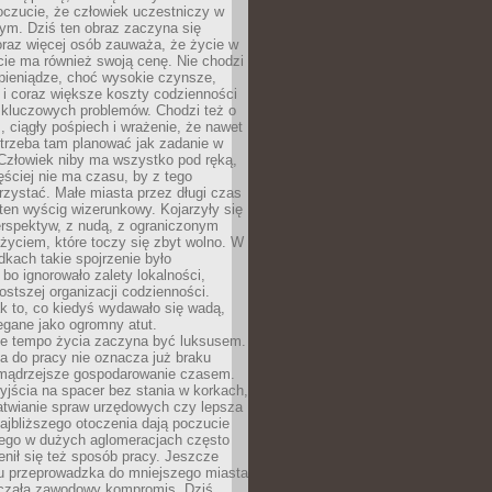
oczucie, że człowiek uczestniczy w
m. Dziś ten obraz zaczyna się
oraz więcej osób zauważa, że życie w
ie ma również swoją cenę. Nie chodzi
pieniądze, choć wysokie czynsze,
i i coraz większe koszty codzienności
 kluczowych problemów. Chodzi też o
, ciągły pośpiech i wrażenie, że nawet
trzeba tam planować jak zadanie w
 Człowiek niby ma wszystko pod ręką,
ęściej nie ma czasu, by z tego
zystać. Małe miasta przez długi czas
ten wyścig wizerunkowy. Kojarzyły się
erspektyw, z nudą, z ograniczonym
życiem, które toczy się zbyt wolno. W
dkach takie spojrzenie było
bo ignorowało zalety lokalności,
rostszej organizacji codzienności.
ak to, co kiedyś wydawało się wadą,
egane jako ogromny atut.
ze tempo życia zaczyna być luksusem.
a do pracy nie oznacza już braku
e mądrzejsze gospodarowanie czasem.
jścia na spacer bez stania w korkach,
atwianie spraw urzędowych czy lepsza
jbliższego otoczenia dają poczucie
órego w dużych aglomeracjach często
enił się też sposób pracy. Jeszcze
mu przeprowadzka do mniejszego miasta
czała zawodowy kompromis. Dziś