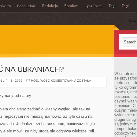
chiwum
Redakcja
Spadam
Tagi
Tagi
Popołudnie
Spis Treści
SUB
Ć NA UBRANIACH?
W ostatnich 
że przyszłoś
JAK
LIP - 8 - 2025
MOŻLIWOŚĆ KOMENTOWANIA
ZOSTAŁA
metropolii. 
OSZCZĘDZAĆ
tylko ogromn
NA
UBRANIACH?
rozwoju, amb
rzymany od natury
poziomie i p
czymś ważny
zmieniać. C
obieta chciałaby zadbać o własny wygląd, ale tak na
dużym mieśc
wyłącznie o 
ież mężczyźni nie muszą marnować aż tyle czasu na
drogie usług
wyglądu. Jednakże trzeba się starać, ponieważ dzięki
są jednym z
tempo, hałas
tyle się mówi, że niby uroda nie odgrywa większej roli…
odpoczynek 