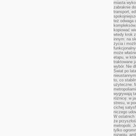
miasta wyko
zabraknie do
transport, e
spokojniejsz
też odwaga 
kompleksów.
kopiować wie
wtedy krok z
innym: na ska
życia i możl
funkcjonalny
może właśni
etapu, w któ
traktowane j
wybór. Nie d
Świat po lat
nieustannym
to, co stabi
użyteczne. 
metropoliami
wygrywają t
różnicę: w j
stresu, w po
cichej satys
niczego udo
W ostatnich 
że przyszłoś
metropolii. 
tylko ogromn
rozwoju, amb