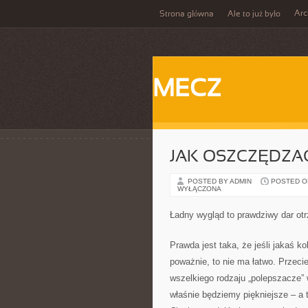
Ar
Strona główna
Ale to już było
MECZ
JAK OSZCZĘDZA
POSTED BY ADMIN
POSTED ON 
WYŁĄCZONA
Ładny wygląd to prawdziwy dar ot
Prawda jest taka, że jeśli jakaś k
poważnie, to nie ma łatwo. Przec
wszelkiego rodzaju „polepszacze” 
właśnie będziemy piękniejsze – a 