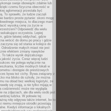
ykonuje swoje obowiązki zdalnie lub
dzięki czemu fizyczna obecność w
kiej aglomeracji przestała być
ą. To sprawiło, że ludzie zaczęli
ie bardzo proste pytanie: skoro mogę
dowolnego miejsca, to dlaczego mam
łacić wysoką cenę za życie w
przestrzeni? Odpowiedź dla wielu
zaskakująco oczywista. Lepiej
, gdzie łatwiej oddychać, gdzie
na wrócić do domu po pracy i gdzie
zaczyna się od stania w kolejce do
 Odrodzenie małych miast nie jest
cznie efektem zmiany nawyków
 To także wynik dojrzalszego
a jakość życia. Coraz więcej ludzi
sukces nie polega wyłącznie na
eszkania, liczbie modnych lokali w
lometra i dostępie do prestiżowych
kces bywa też cichy. Bywa związany z
cko ma blisko do szkoły, że można
mu na obiad bez wielkiej logistyki, że
rawdę się znają, a nie tylko mijają w
ka codzienność może nie wygląda
ie na zdjęciach, ale dla wielu osób jest
ardziej ludzka. W połowie tej
żną rolę odgrywa także internet, bo to
ki niemu mniejsze ośrodki przestają
alne. Kiedyś informacje o lokalnych
, przedsiębiorcach czy wydarzeniach