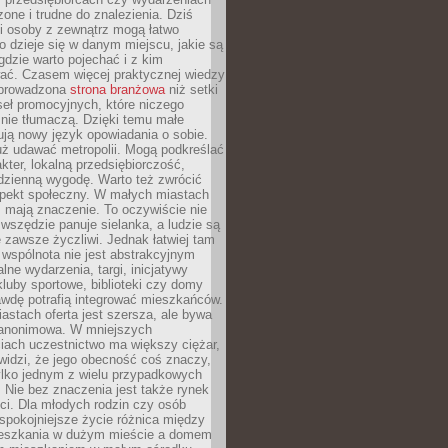
zone i trudne do znalezienia. Dziś
i osoby z zewnątrz mogą łatwo
o dzieje się w danym miejscu, jakie są
gdzie warto pojechać i z kim
ać. Czasem więcej praktycznej wiedzy
 prowadzona
strona branżowa
niż setki
eł promocyjnych, które niczego
nie tłumaczą. Dzięki temu małe
ją nowy język opowiadania o sobie.
uż udawać metropolii. Mogą podkreślać
kter, lokalną przedsiębiorczość,
odzienną wygodę. Warto też zwrócić
pekt społeczny. W małych miastach
ż mają znaczenie. To oczywiście nie
wszędzie panuje sielanka, a ludzie są
 zawsze życzliwi. Jednak łatwiej tam
 wspólnota nie jest abstrakcyjnym
lne wydarzenia, targi, inicjatywy
kluby sportowe, biblioteki czy domy
awdę potrafią integrować mieszkańców.
stach oferta jest szersza, ale bywa
j anonimowa. W mniejszych
iach uczestnictwo ma większy ciężar,
widzi, że jego obecność coś znaczy,
tylko jednym z wielu przypadkowych
 Nie bez znaczenia jest także rynek
ci. Dla młodych rodzin czy osób
spokojniejsze życie różnica między
eszkania w dużym mieście a domem