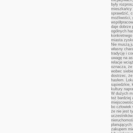
były rozpros
mieszkańcy 
sprawdzić, c
możliwości, 
współpracow
daje dobrze
ogólnych has
konkretnego 
miasta zysku
Nie muszą j
własny chara
tradycję i c
uwagę na as
relacje wcią
oznacza, że 
wobec siebie
dostrzec, że
hasłem. Loka
sąsiedzkie, 
kultury napr
W dużych mia
też bardzie
miejscowośc
bo człowiek 
że nie jest 
uczestników.
nieruchomoś
planujących 
zakupem mi