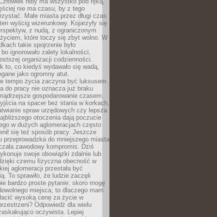
 Człowiek niby ma wszystko pod ręką,
ęściej nie ma czasu, by z tego
zystać. Małe miasta przez długi czas
ten wyścig wizerunkowy. Kojarzyły się
erspektyw, z nudą, z ograniczonym
życiem, które toczy się zbyt wolno. W
dkach takie spojrzenie było
bo ignorowało zalety lokalności,
rostszej organizacji codzienności.
ak to, co kiedyś wydawało się wadą,
egane jako ogromny atut.
ze tempo życia zaczyna być luksusem.
a do pracy nie oznacza już braku
e mądrzejsze gospodarowanie czasem.
jścia na spacer bez stania w korkach,
atwianie spraw urzędowych czy lepsza
jbliższego otoczenia dają poczucie
órego w dużych aglomeracjach często
enił się też sposób pracy. Jeszcze
mu przeprowadzka do mniejszego miasta
czała zawodowy kompromis. Dziś
ykonuje swoje obowiązki zdalnie lub
dzięki czemu fizyczna obecność w
kiej aglomeracji przestała być
ą. To sprawiło, że ludzie zaczęli
ie bardzo proste pytanie: skoro mogę
dowolnego miejsca, to dlaczego mam
łacić wysoką cenę za życie w
przestrzeni? Odpowiedź dla wielu
zaskakująco oczywista. Lepiej