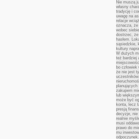
Nie muszą j
własny chara
tradycję i c
uwagę na as
relacje wcią
oznacza, że 
wobec siebie
dostrzec, że
hasłem. Loka
sąsiedzkie, 
kultury napr
W dużych mia
też bardzie
miejscowośc
bo człowiek 
że nie jest 
uczestników.
nieruchomoś
planujących 
zakupem mi
lub większy
może być og
konta, lecz 
presją fina
decyzje, nie
realnie myśl
musi oddawa
prawo do mie
mu inwestowa
odpoczynek.