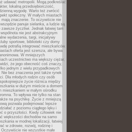
uż udawać metropolii. Mogą podkreślać
kter, lokalną przedsiębiorczość,
odzienną wygodę. Warto też zwrócić
pekt społeczny. W małych miastach
ż mają znaczenie. To oczywiście nie
wszędzie panuje sielanka, a ludzie są
 zawsze życzliwi. Jednak łatwiej tam
 wspólnota nie jest abstrakcyjnym
lne wydarzenia, targi, inicjatywy
kluby sportowe, biblioteki czy domy
awdę potrafią integrować mieszkańców.
stach oferta jest szersza, ale bywa
j anonimowa. W mniejszych
iach uczestnictwo ma większy ciężar,
widzi, że jego obecność coś znaczy,
tylko jednym z wielu przypadkowych
 Nie bez znaczenia jest także rynek
ci. Dla młodych rodzin czy osób
spokojniejsze życie różnica między
eszkania w dużym mieście a domem
m mieszkaniem w małym ośrodku
romna. To wpływa nie tylko na stan
także na psychikę. Życie z mniejszą
nsową pozwala podejmować lepsze
 działać z poziomu ciągłego lęku i
eć o przyszłości. Kiedy człowiek nie
ć większości dochodów na samo
szkania w modnej lokalizacji, łatwiej
ć w zdrowie, rozwój, rodzinę i
 Oczywiście nie wszystkie małe