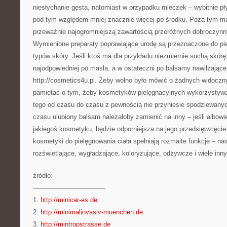
niesłychanie gęsta, natomiast w przypadku mleczek – wybitnie pł
pod tym względem mniej znacznie więcej po środku. Poza tym ma
przeważnie najogromniejszą zawartością przeróżnych dobroczynny
Wymienione preparaty poprawiające urodę są przeznaczone do pi
typów skóry. Jeśli ktoś ma dla przykładu niezmiernie suchą skórę
najodpowiedniej po masła, a w ostateczni po balsamy nawilżając
http://cosmetics4u.pl. Żeby wolno było mówić o żadnych widoczn
pamiętać o tym, żeby kosmetyków pielęgnacyjnych wykorzystywa
tego od czasu do czasu z pewnością nie przyniesie spodziewany
czasu ulubiony balsam należałoby zamienić na inny – jeśli albow
jakiegoś kosmetyku, będzie odporniejsza na jego przedsięwzięcie
kosmetyki do pielęgnowania ciała spełniają rozmaite funkcje – naw
rozświetlające, wygładzające, koloryzujące, odżywcze i wiele inn
źródło:
———————————
1.
http://minicar-es.de
2.
http://minimalinvasiv-muenchen.de
3.
http://mintropstrasse.de