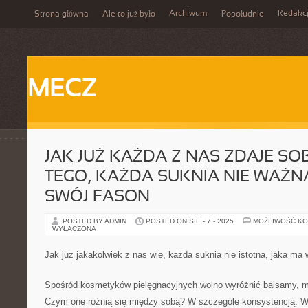
Archiwum
Redakc
Strona główna
Ale to już było
Popołudnie
MECZ
JAK JUŻ KAŻDA Z NAS ZDAJE SO
TEGO, KAŻDA SUKNIA NIE WAŻN
SWÓJ FASON
POSTED BY ADMIN
POSTED ON SIE - 7 - 2025
MOŻLIWOŚĆ K
WYŁĄCZONA
Jak już jakakolwiek z nas wie, każda suknia nie istotna, jaka ma
Spośród kosmetyków pielęgnacyjnych wolno wyróżnić balsamy, ml
Czym one różnią się między sobą? W szczególe konsystencją. W