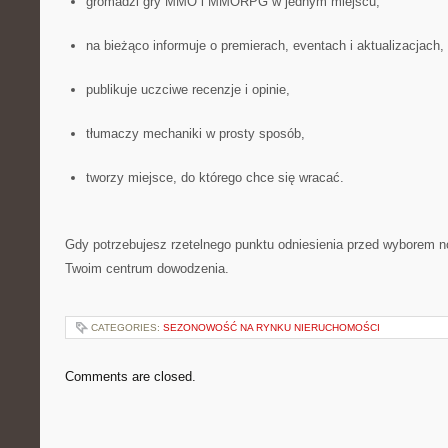
gromadzi gry MMO i MMORPG w jednym miejscu,
na bieżąco informuje o premierach, eventach i aktualizacjach,
publikuje uczciwe recenzje i opinie,
tłumaczy mechaniki w prosty sposób,
tworzy miejsce, do którego chce się wracać.
Gdy potrzebujesz rzetelnego punktu odniesienia przed wyborem now
Twoim centrum dowodzenia.
CATEGORIES:
SEZONOWOŚĆ NA RYNKU NIERUCHOMOŚCI
Comments are closed.