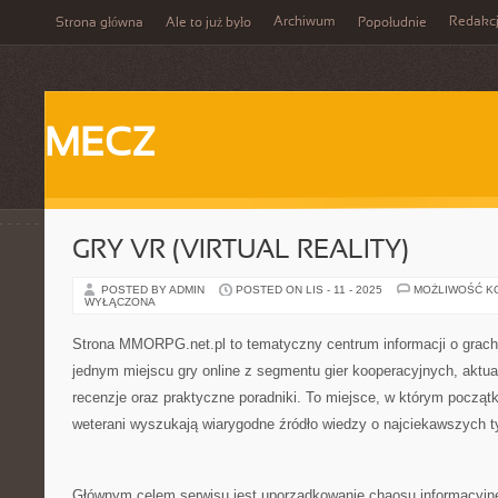
Archiwum
Redakc
Strona główna
Ale to już było
Popołudnie
MECZ
GRY VR (VIRTUAL REALITY)
POSTED BY ADMIN
POSTED ON LIS - 11 - 2025
MOŻLIWOŚĆ K
WYŁĄCZONA
Strona MMORPG.net.pl to tematyczny centrum informacji o grach
jednym miejscu gry online z segmentu gier kooperacyjnych, aktu
recenzje oraz praktyczne poradniki. To miejsce, w którym począt
weterani wyszukają wiarygodne źródło wiedzy o najciekawszych
Głównym celem serwisu jest uporządkowanie chaosu informacyjne