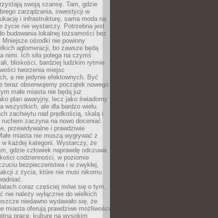
rzystają swoją szansę. Tam, gdzie
brego zarządzania, inwestycji w
dukację i infrastrukturę, sama moda na
e życie nie wystarczy. Potrzebna jest
do budowania lokalnej tożsamości bez
 Mniejsze ośrodki nie powinny
lkich aglomeracji, bo zawsze będą
a nimi. Ich siła polega na czymś
li, bliskości, bardziej ludzkim rytmie
iwości tworzenia miejsc
ch, a nie jedynie efektownych. Być
e teraz obserwujemy początek nowego
rym małe miasta nie będą już
ako plan awaryjny, lecz jako świadomy
la wszystkich, ale dla bardzo wielu.
ach zachwytu nad prędkością, skalą i
 ruchem zaczyna na nowo doceniać
lne, przewidywalne i prawdziwie
Małe miasta nie muszą wygrywać z
 w każdej kategorii. Wystarczy, że
am, gdzie człowiek naprawdę odczuwa
akości codzienności, w poziomie
czuciu bezpieczeństwa i w zwykłej,
fakcji z życia, które nie musi nikomu
wadniać.
latach coraz częściej mówi się o tym,
ć nie należy wyłącznie do wielkich
Jeszcze niedawno wydawało się, że
e miasta oferują prawdziwe możliwości
itną pracę, kulturę na wysokim