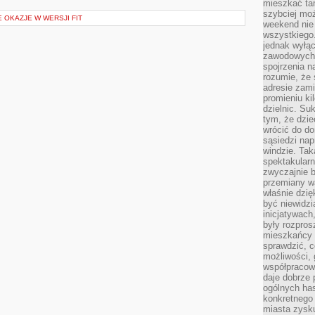
mieszkać tam
szybciej moż
E OKAZJE W WERSJI FIT
weekend nie 
wszystkiego.
jednak wyłą
zawodowych.
spojrzenia n
rozumie, że 
adresie zami
promieniu ki
dzielnic. Su
tym, że dzie
wrócić do do
sąsiedzi nap
windzie. Ta
spektakularn
zwyczajnie b
przemiany wa
właśnie dzię
być niewidzi
inicjatywach
były rozpros
mieszkańcy 
sprawdzić, c
możliwości, 
współpracow
daje dobrze
ogólnych has
konkretnego 
miasta zysku