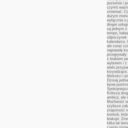
poziomie i p
czymś ważny
zmieniać. C
dużym mieśc
wyłącznie o 
drogie usług
są jednym z
tempo, hałas
odpoczynek 
kalendarzu.
ale coraz cz
naprawdę kor
przegrywały 
z brakiem p
wyborem i z 
wielu przypa
krzywdzące, 
bliskości i p
Dzisiaj jedn
bywa postrz
Spokojniejs
Krótsza drog
ambicji, al
Możliwość wy
szybsze zał
znajomość na
kontroli, kt
brakuje. Zmi
kilka lat te
często ozna