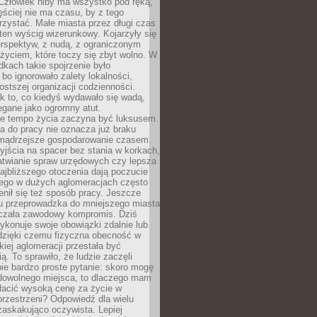
 Człowiek niby ma wszystko pod ręką,
ęściej nie ma czasu, by z tego
zystać. Małe miasta przez długi czas
ten wyścig wizerunkowy. Kojarzyły się
erspektyw, z nudą, z ograniczonym
życiem, które toczy się zbyt wolno. W
dkach takie spojrzenie było
bo ignorowało zalety lokalności,
rostszej organizacji codzienności.
ak to, co kiedyś wydawało się wadą,
egane jako ogromny atut.
ze tempo życia zaczyna być luksusem.
a do pracy nie oznacza już braku
e mądrzejsze gospodarowanie czasem.
jścia na spacer bez stania w korkach,
atwianie spraw urzędowych czy lepsza
jbliższego otoczenia dają poczucie
órego w dużych aglomeracjach często
enił się też sposób pracy. Jeszcze
mu przeprowadzka do mniejszego miasta
czała zawodowy kompromis. Dziś
ykonuje swoje obowiązki zdalnie lub
dzięki czemu fizyczna obecność w
kiej aglomeracji przestała być
ą. To sprawiło, że ludzie zaczęli
ie bardzo proste pytanie: skoro mogę
dowolnego miejsca, to dlaczego mam
łacić wysoką cenę za życie w
przestrzeni? Odpowiedź dla wielu
zaskakująco oczywista. Lepiej