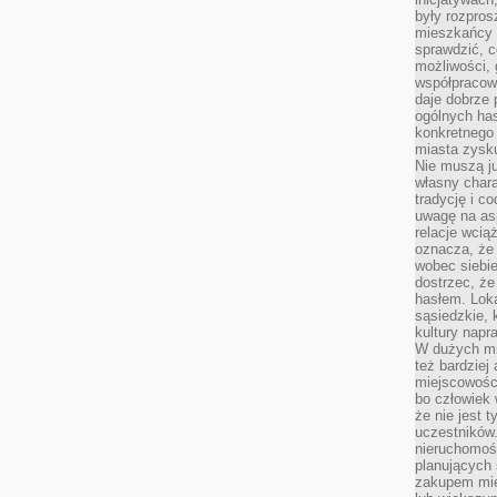
były rozpros
mieszkańcy 
sprawdzić, c
możliwości, 
współpracow
daje dobrze
ogólnych has
konkretnego 
miasta zysku
Nie muszą j
własny chara
tradycję i c
uwagę na as
relacje wcią
oznacza, że 
wobec siebie
dostrzec, że
hasłem. Loka
sąsiedzkie, 
kultury napr
W dużych mia
też bardzie
miejscowośc
bo człowiek 
że nie jest 
uczestników.
nieruchomoś
planujących 
zakupem mi