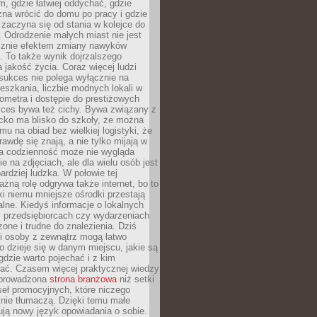
, gdzie łatwiej oddychać, gdzie
na wrócić do domu po pracy i gdzie
zaczyna się od stania w kolejce do
 Odrodzenie małych miast nie jest
cznie efektem zmiany nawyków
 To także wynik dojrzalszego
a jakość życia. Coraz więcej ludzi
sukces nie polega wyłącznie na
eszkania, liczbie modnych lokali w
lometra i dostępie do prestiżowych
kces bywa też cichy. Bywa związany z
cko ma blisko do szkoły, że można
mu na obiad bez wielkiej logistyki, że
rawdę się znają, a nie tylko mijają w
ka codzienność może nie wygląda
ie na zdjęciach, ale dla wielu osób jest
ardziej ludzka. W połowie tej
żną rolę odgrywa także internet, bo to
ki niemu mniejsze ośrodki przestają
alne. Kiedyś informacje o lokalnych
, przedsiębiorcach czy wydarzeniach
zone i trudne do znalezienia. Dziś
i osoby z zewnątrz mogą łatwo
o dzieje się w danym miejscu, jakie są
gdzie warto pojechać i z kim
ać. Czasem więcej praktycznej wiedzy
 prowadzona
strona branżowa
niż setki
eł promocyjnych, które niczego
nie tłumaczą. Dzięki temu małe
ją nowy język opowiadania o sobie.