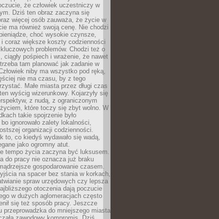
oczucie, że człowiek uczestniczy w
m. Dziś ten obraz zaczyna się
oraz więcej osób zauważa, że życie w
ie ma również swoją cenę. Nie chodzi
pieniądze, choć wysokie czynsze,
i i coraz większe koszty codzienności
 kluczowych problemów. Chodzi też o
, ciągły pośpiech i wrażenie, że nawet
trzeba tam planować jak zadanie w
 Człowiek niby ma wszystko pod ręką,
ęściej nie ma czasu, by z tego
zystać. Małe miasta przez długi czas
ten wyścig wizerunkowy. Kojarzyły się
erspektyw, z nudą, z ograniczonym
życiem, które toczy się zbyt wolno. W
dkach takie spojrzenie było
bo ignorowało zalety lokalności,
rostszej organizacji codzienności.
ak to, co kiedyś wydawało się wadą,
egane jako ogromny atut.
ze tempo życia zaczyna być luksusem.
a do pracy nie oznacza już braku
e mądrzejsze gospodarowanie czasem.
jścia na spacer bez stania w korkach,
atwianie spraw urzędowych czy lepsza
jbliższego otoczenia dają poczucie
órego w dużych aglomeracjach często
enił się też sposób pracy. Jeszcze
mu przeprowadzka do mniejszego miasta
czała zawodowy kompromis. Dziś