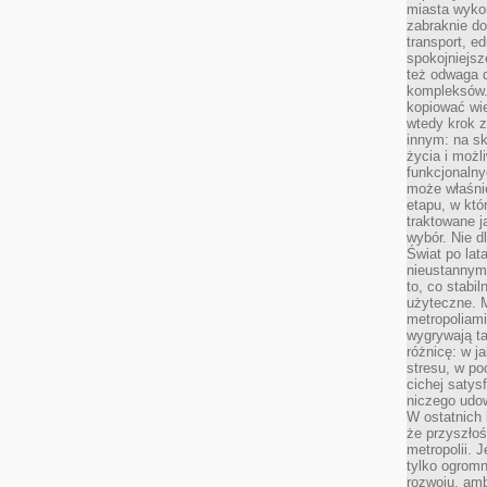
miasta wyko
zabraknie do
transport, e
spokojniejsz
też odwaga 
kompleksów.
kopiować wie
wtedy krok z
innym: na ska
życia i możl
funkcjonalny
może właśni
etapu, w któ
traktowane j
wybór. Nie d
Świat po lat
nieustannym
to, co stabi
użyteczne. 
metropoliami
wygrywają t
różnicę: w j
stresu, w po
cichej satys
niczego udo
W ostatnich 
że przyszłoś
metropolii. 
tylko ogromn
rozwoju, amb