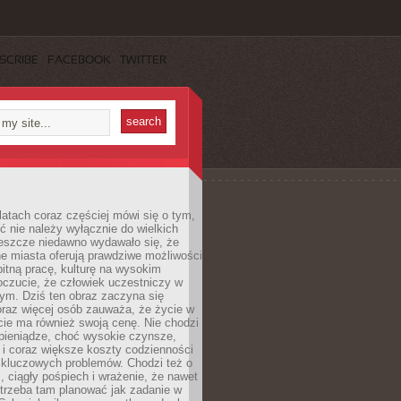
SCRIBE
FACEBOOK
TWITTER
latach coraz częściej mówi się o tym,
ć nie należy wyłącznie do wielkich
Jeszcze niedawno wydawało się, że
e miasta oferują prawdziwe możliwości
itną pracę, kulturę na wysokim
oczucie, że człowiek uczestniczy w
m. Dziś ten obraz zaczyna się
oraz więcej osób zauważa, że życie w
ie ma również swoją cenę. Nie chodzi
pieniądze, choć wysokie czynsze,
i i coraz większe koszty codzienności
 kluczowych problemów. Chodzi też o
, ciągły pośpiech i wrażenie, że nawet
trzeba tam planować jak zadanie w