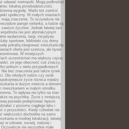
uż udawać metropolii. Mogą podkreślać
kter, lokalną przedsiębiorczość,
odzienną wygodę. Warto też zwrócić
pekt społeczny. W małych miastach
ż mają znaczenie. To oczywiście nie
wszędzie panuje sielanka, a ludzie są
 zawsze życzliwi. Jednak łatwiej tam
 wspólnota nie jest abstrakcyjnym
lne wydarzenia, targi, inicjatywy
kluby sportowe, biblioteki czy domy
awdę potrafią integrować mieszkańców.
stach oferta jest szersza, ale bywa
j anonimowa. W mniejszych
iach uczestnictwo ma większy ciężar,
widzi, że jego obecność coś znaczy,
tylko jednym z wielu przypadkowych
 Nie bez znaczenia jest także rynek
ci. Dla młodych rodzin czy osób
spokojniejsze życie różnica między
eszkania w dużym mieście a domem
m mieszkaniem w małym ośrodku
romna. To wpływa nie tylko na stan
także na psychikę. Życie z mniejszą
nsową pozwala podejmować lepsze
 działać z poziomu ciągłego lęku i
eć o przyszłości. Kiedy człowiek nie
ć większości dochodów na samo
szkania w modnej lokalizacji, łatwiej
ć w zdrowie, rozwój, rodzinę i
 Oczywiście nie wszystkie małe