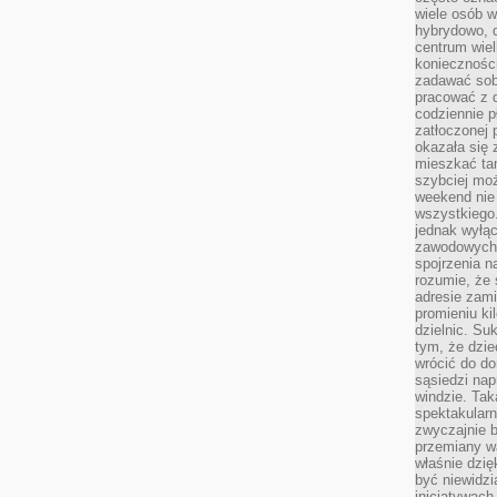
wiele osób w
hybrydowo, 
centrum wiel
konieczności
zadawać sob
pracować z 
codziennie p
zatłoczonej 
okazała się 
mieszkać tam
szybciej moż
weekend nie 
wszystkiego.
jednak wyłą
zawodowych.
spojrzenia n
rozumie, że 
adresie zami
promieniu ki
dzielnic. Su
tym, że dzie
wrócić do do
sąsiedzi nap
windzie. Ta
spektakularn
zwyczajnie b
przemiany wa
właśnie dzię
być niewidzi
inicjatywach