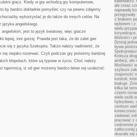
kalendarzu.
lkuletni gracz. Kiedy w grę wchodzą gry komputerowe,
ale coraz cz
to by bardzo dokładnie pomyśleć czy na pewno zdajemy
naprawdę kor
przegrywały 
 chociażby wykorzystać je do także do innych celów. Na
z brakiem p
wyborem i z 
 języka angielskiego.
wielu przypa
 angielskim, jest to język światowy, więc gracze
krzywdzące, 
bliskości i p
i lepiej, inni gorzej. Prawda jest taka, że do zalet gier
Dzisiaj jedn
cie się z języka Szekspira. Także należy nadmienić, że
bywa postrz
Spokojniejs
e się niejako rozerwać. Czyli podczas gry jesteśmy bardziej
Krótsza drog
ambicji, al
ich kłopotach, które są typowe w życiu. Choć należy
Możliwość wy
t tajemnicą, iż od gier możemy bardzo łatwo się uzależnić.
szybsze zał
znajomość na
kontroli, kt
brakuje. Zmi
kilka lat te
często ozna
wiele osób w
hybrydowo, 
centrum wiel
konieczności
zadawać sob
pracować z 
codziennie p
zatłoczonej 
okazała się 