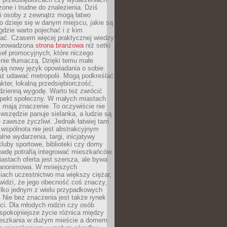
zone i trudne do znalezienia. Dziś
i osoby z zewnątrz mogą łatwo
o dzieje się w danym miejscu, jakie są
gdzie warto pojechać i z kim
ać. Czasem więcej praktycznej wiedzy
 prowadzona
strona branżowa
niż setki
eł promocyjnych, które niczego
nie tłumaczą. Dzięki temu małe
ją nowy język opowiadania o sobie.
uż udawać metropolii. Mogą podkreślać
kter, lokalną przedsiębiorczość,
odzienną wygodę. Warto też zwrócić
pekt społeczny. W małych miastach
ż mają znaczenie. To oczywiście nie
wszędzie panuje sielanka, a ludzie są
 zawsze życzliwi. Jednak łatwiej tam
 wspólnota nie jest abstrakcyjnym
lne wydarzenia, targi, inicjatywy
kluby sportowe, biblioteki czy domy
awdę potrafią integrować mieszkańców.
stach oferta jest szersza, ale bywa
j anonimowa. W mniejszych
iach uczestnictwo ma większy ciężar,
widzi, że jego obecność coś znaczy,
tylko jednym z wielu przypadkowych
 Nie bez znaczenia jest także rynek
ci. Dla młodych rodzin czy osób
spokojniejsze życie różnica między
eszkania w dużym mieście a domem