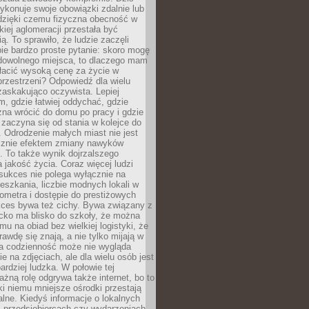
ykonuje swoje obowiązki zdalnie lub
dzięki czemu fizyczna obecność w
kiej aglomeracji przestała być
ą. To sprawiło, że ludzie zaczęli
ie bardzo proste pytanie: skoro mogę
dowolnego miejsca, to dlaczego mam
łacić wysoką cenę za życie w
przestrzeni? Odpowiedź dla wielu
zaskakująco oczywista. Lepiej
, gdzie łatwiej oddychać, gdzie
na wrócić do domu po pracy i gdzie
zaczyna się od stania w kolejce do
 Odrodzenie małych miast nie jest
cznie efektem zmiany nawyków
 To także wynik dojrzalszego
a jakość życia. Coraz więcej ludzi
sukces nie polega wyłącznie na
eszkania, liczbie modnych lokali w
lometra i dostępie do prestiżowych
kces bywa też cichy. Bywa związany z
cko ma blisko do szkoły, że można
mu na obiad bez wielkiej logistyki, że
rawdę się znają, a nie tylko mijają w
ka codzienność może nie wygląda
ie na zdjęciach, ale dla wielu osób jest
ardziej ludzka. W połowie tej
żną rolę odgrywa także internet, bo to
ki niemu mniejsze ośrodki przestają
alne. Kiedyś informacje o lokalnych
, przedsiębiorcach czy wydarzeniach