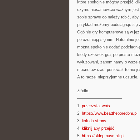
które spokojnie mógłby przejść ki
czymś niesamowicie ważnym jest 
sobie sprawę co należy robić, aby
przykład możemy podciągnąć się z
Ogólnie gry komputerowe są w jęz.
porozumieją się nim. Naturalnie jedn
można spokojnie dodać podciągnię
kiedy człowiek gra, po prostu moż
wyluzowani, zapominamy o wszelak
mocno uważać, ponieważ to nie jes
A to raczej nieprzyjemne uczucie.
źródło:
———————————
1.
przeczytaj wpis
2.
https://www.beattheboredom.pl
3.
link do strony
4.
kliknij aby przejść
5.
https://sklep-pusmak.pl