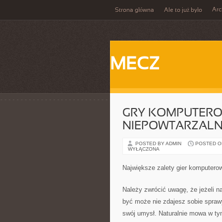
Ar
Strona główna
Ale to już było
MECZ
GRY KOMPUTERO
NIEPOWTARZALN
POSTED BY ADMIN
POSTED ON 
WYŁĄCZONA
Największe zalety gier komputero
Należy zwrócić uwagę, że jeżeli n
być może nie zdajesz sobie spraw
swój umysł. Naturalnie mowa w ty