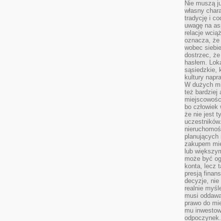
Nie muszą j
własny chara
tradycję i c
uwagę na as
relacje wcią
oznacza, że 
wobec siebie
dostrzec, że
hasłem. Loka
sąsiedzkie, 
kultury napr
W dużych mia
też bardzie
miejscowośc
bo człowiek 
że nie jest 
uczestników.
nieruchomoś
planujących 
zakupem mi
lub większy
może być og
konta, lecz 
presją fina
decyzje, nie
realnie myśl
musi oddawa
prawo do mie
mu inwestowa
odpoczynek.