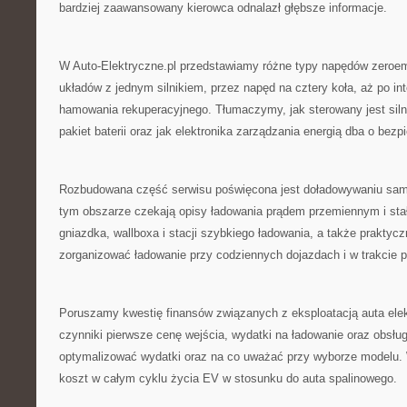
bardziej zaawansowany kierowca odnalazł głębsze informacje.
W Auto-Elektryczne.pl przedstawiamy różne typy napędów zeroem
układów z jednym silnikiem, przez napęd na cztery koła, aż po in
hamowania rekuperacyjnego. Tłumaczymy, jak sterowany jest siln
pakiet baterii oraz jak elektronika zarządzania energią dba o bez
Rozbudowana część serwisu poświęcona jest doładowywaniu sa
tym obszarze czekają opisy ładowania prądem przemiennym i st
gniazdka, wallboxa i stacji szybkiego ładowania, a także praktycz
zorganizować ładowanie przy codziennych dojazdach i w trakcie 
Poruszamy kwestię finansów związanych z eksploatacją auta el
czynniki pierwsze cenę wejścia, wydatki na ładowanie oraz obsłu
optymalizować wydatki oraz na co uważać przy wyborze modelu. 
koszt w całym cyklu życia EV w stosunku do auta spalinowego.