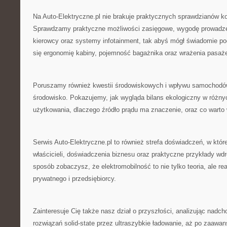
Na Auto-Elektryczne.pl nie brakuje praktycznych sprawdzianów k
Sprawdzamy praktyczne możliwości zasięgowe, wygodę prowadze
kierowcy oraz systemy infotainment, tak abyś mógł świadomie p
się ergonomię kabiny, pojemność bagażnika oraz wrażenia pasaż
Poruszamy również kwestii środowiskowych i wpływu samochodó
środowisko. Pokazujemy, jak wygląda bilans ekologiczny w różn
użytkowania, dlaczego źródło prądu ma znaczenie, oraz co warto w
Serwis Auto-Elektryczne.pl to również strefa doświadczeń, w której
właścicieli, doświadczenia biznesu oraz praktyczne przykłady wd
sposób zobaczysz, że elektromobilność to nie tylko teoria, ale re
prywatnego i przedsiębiorcy.
Zainteresuje Cię także nasz dział o przyszłości, analizując nadc
rozwiązań solid-state przez ultraszybkie ładowanie, aż po zaaw