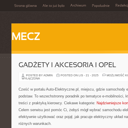
Archiwum
Redakc
Strona główna
Ale to już było
Popołudnie
MECZ
GADŻETY I AKCESORIA I OPEL
POSTED BY ADMIN
POSTED ON LIS - 21 - 2025
MOŻLIWOŚĆ 
WYŁĄCZONA
Cześć w portalu Auto-Elektryczne.pl, miejscu, gdzie samochody 
podstaw. To wszechstronny poradnik po tematyce e-mobilności, k
treści z praktyką kierowcy. Ciekawe kategorie:
Najdziwniejsze kon
Celem serwisu jest pomóc Ci, żebyś mógł wybrać samochodu elek
efektywnie użytkować oraz pojął, jak pracuje elektryczny układ 
różnych warunkach.