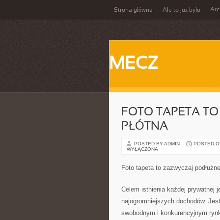
Ar
Strona główna
Ale to już było
MECZ
FOTO TAPETA TO
PŁÓTNA
POSTED BY ADMIN
POSTED ON
WYŁĄCZONA
Foto tapeta to zazwyczaj podłużne
Celem istnienia każdej prywatnej j
najogromniejszych dochodów. Jest 
swobodnym i konkurencyjnym rynku 