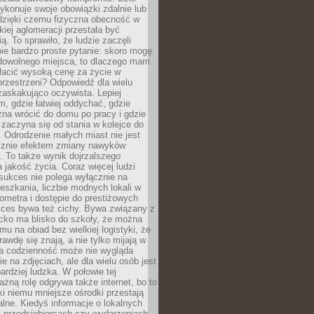
ykonuje swoje obowiązki zdalnie lub
dzięki czemu fizyczna obecność w
kiej aglomeracji przestała być
ą. To sprawiło, że ludzie zaczęli
ie bardzo proste pytanie: skoro mogę
dowolnego miejsca, to dlaczego mam
łacić wysoką cenę za życie w
przestrzeni? Odpowiedź dla wielu
zaskakująco oczywista. Lepiej
, gdzie łatwiej oddychać, gdzie
na wrócić do domu po pracy i gdzie
zaczyna się od stania w kolejce do
 Odrodzenie małych miast nie jest
cznie efektem zmiany nawyków
 To także wynik dojrzalszego
a jakość życia. Coraz więcej ludzi
sukces nie polega wyłącznie na
eszkania, liczbie modnych lokali w
lometra i dostępie do prestiżowych
kces bywa też cichy. Bywa związany z
cko ma blisko do szkoły, że można
mu na obiad bez wielkiej logistyki, że
rawdę się znają, a nie tylko mijają w
ka codzienność może nie wygląda
ie na zdjęciach, ale dla wielu osób jest
ardziej ludzka. W połowie tej
żną rolę odgrywa także internet, bo to
ki niemu mniejsze ośrodki przestają
alne. Kiedyś informacje o lokalnych
, przedsiębiorcach czy wydarzeniach