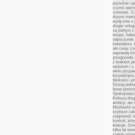
poziomie i p
czymś ważny
zmieniać. C
dużym mieśc
wyłącznie o 
drogie usług
są jednym z
tempo, hałas
odpoczynek 
kalendarzu.
ale coraz cz
naprawdę kor
przegrywały 
z brakiem p
wyborem i z 
wielu przypa
krzywdzące, 
bliskości i p
Dzisiaj jedn
bywa postrz
Spokojniejs
Krótsza drog
ambicji, al
Możliwość wy
szybsze zał
znajomość na
kontroli, kt
brakuje. Zmi
kilka lat te
często ozna