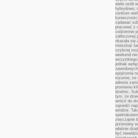
wiele osób w
hybrydowo, 
centrum wiel
konieczności
zadawać sob
pracować z 
codziennie p
zatłoczonej 
okazała się 
mieszkać tam
szybciej moż
weekend nie 
wszystkiego.
jednak wyłą
zawodowych.
spojrzenia n
rozumie, że 
adresie zami
promieniu ki
dzielnic. Su
tym, że dzie
wrócić do do
sąsiedzi nap
windzie. Ta
spektakularn
zwyczajnie b
przemiany wa
właśnie dzię
być niewidzi
inicjatywach