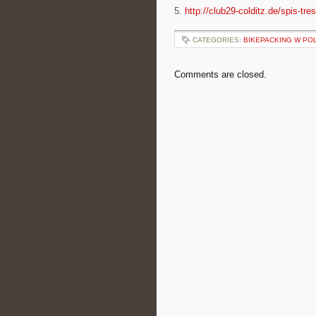
5.
http://club29-colditz.de/spis-tres
CATEGORIES:
BIKEPACKING W PO
Comments are closed.