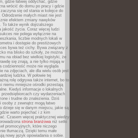
, gdzie łatwiej oddychać, gdzie
na wrócić do domu po pracy i gdzie
zaczyna się od stania w kolejce do
 Odrodzenie małych miast nie jest
cznie efektem zmiany nawyków
 To także wynik dojrzalszego
a jakość życia. Coraz więcej ludzi
sukces nie polega wyłącznie na
eszkania, liczbie modnych lokali w
lometra i dostępie do prestiżowych
kces bywa też cichy. Bywa związany z
cko ma blisko do szkoły, że można
mu na obiad bez wielkiej logistyki, że
rawdę się znają, a nie tylko mijają w
ka codzienność może nie wygląda
ie na zdjęciach, ale dla wielu osób jest
ardziej ludzka. W połowie tej
żną rolę odgrywa także internet, bo to
ki niemu mniejsze ośrodki przestają
alne. Kiedyś informacje o lokalnych
, przedsiębiorcach czy wydarzeniach
zone i trudne do znalezienia. Dziś
i osoby z zewnątrz mogą łatwo
o dzieje się w danym miejscu, jakie są
gdzie warto pojechać i z kim
ać. Czasem więcej praktycznej wiedzy
 prowadzona
strona branżowa
niż setki
eł promocyjnych, które niczego
nie tłumaczą. Dzięki temu małe
ją nowy język opowiadania o sobie.