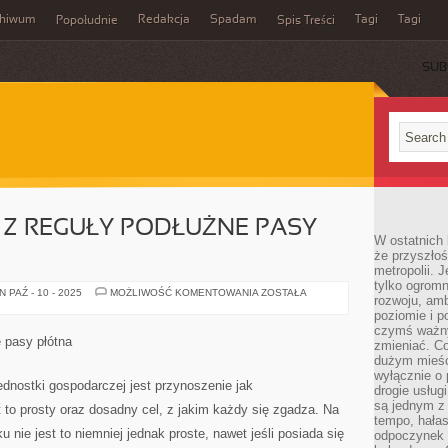
chiwum
Redakcja
Spadam
Tagi
Tagi
Popołudnie
Spis Treści
SUB
 Z REGUŁY PODŁUŻNE PASY
W ostatnich 
że przyszłoś
metropolii. 
tylko ogromn
FOTO
 PAŹ - 10 - 2025
MOŻLIWOŚĆ KOMENTOWANIA
ZOSTAŁA
rozwoju, amb
TAPETA
TO
poziomie i p
Z
czymś ważny
REGUŁY
 pasy płótna
zmieniać. C
PODŁUŻNE
PASY
dużym mieśc
PŁÓTNA
wyłącznie o 
ednostki gospodarczej jest przynoszenie jak
drogie usług
są jednym z
to prosty oraz dosadny cel, z jakim każdy się zgadza. Na
tempo, hałas
nie jest to niemniej jednak proste, nawet jeśli posiada się
odpoczynek 