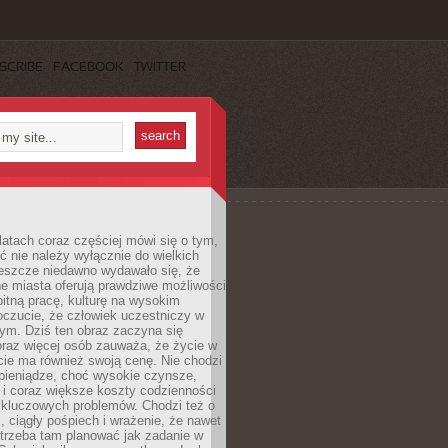
SCRIBE
FACEBOOK
TWITTER
latach coraz częściej mówi się o tym,
ć nie należy wyłącznie do wielkich
Jeszcze niedawno wydawało się, że
e miasta oferują prawdziwe możliwości
itną pracę, kulturę na wysokim
oczucie, że człowiek uczestniczy w
m. Dziś ten obraz zaczyna się
oraz więcej osób zauważa, że życie w
ie ma również swoją cenę. Nie chodzi
pieniądze, choć wysokie czynsze,
i i coraz większe koszty codzienności
 kluczowych problemów. Chodzi też o
, ciągły pośpiech i wrażenie, że nawet
trzeba tam planować jak zadanie w