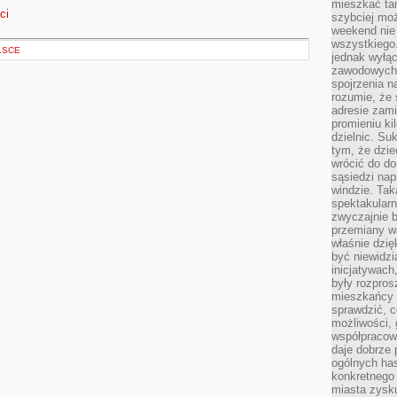
mieszkać tam
ci
szybciej moż
weekend nie 
wszystkiego.
LSCE
jednak wyłą
zawodowych.
spojrzenia n
rozumie, że 
adresie zami
promieniu ki
dzielnic. Su
tym, że dzie
wrócić do do
sąsiedzi nap
windzie. Ta
spektakularn
zwyczajnie b
przemiany wa
właśnie dzię
być niewidzi
inicjatywach
były rozpros
mieszkańcy 
sprawdzić, c
możliwości, 
współpracow
daje dobrze
ogólnych has
konkretnego 
miasta zysku