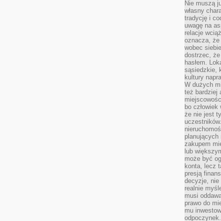
Nie muszą j
własny chara
tradycję i c
uwagę na as
relacje wcią
oznacza, że 
wobec siebie
dostrzec, że
hasłem. Loka
sąsiedzkie, 
kultury napr
W dużych mia
też bardzie
miejscowośc
bo człowiek 
że nie jest 
uczestników.
nieruchomoś
planujących 
zakupem mi
lub większy
może być og
konta, lecz 
presją fina
decyzje, nie
realnie myśl
musi oddawa
prawo do mie
mu inwestowa
odpoczynek.