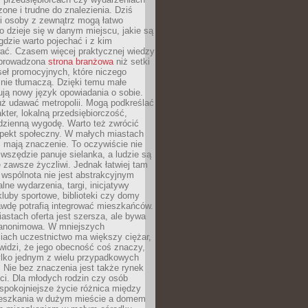
zone i trudne do znalezienia. Dziś
i osoby z zewnątrz mogą łatwo
o dzieje się w danym miejscu, jakie są
gdzie warto pojechać i z kim
ać. Czasem więcej praktycznej wiedzy
 prowadzona
strona branżowa
niż setki
eł promocyjnych, które niczego
nie tłumaczą. Dzięki temu małe
ją nowy język opowiadania o sobie.
uż udawać metropolii. Mogą podkreślać
kter, lokalną przedsiębiorczość,
odzienną wygodę. Warto też zwrócić
pekt społeczny. W małych miastach
ż mają znaczenie. To oczywiście nie
wszędzie panuje sielanka, a ludzie są
 zawsze życzliwi. Jednak łatwiej tam
 wspólnota nie jest abstrakcyjnym
lne wydarzenia, targi, inicjatywy
kluby sportowe, biblioteki czy domy
awdę potrafią integrować mieszkańców.
stach oferta jest szersza, ale bywa
j anonimowa. W mniejszych
iach uczestnictwo ma większy ciężar,
widzi, że jego obecność coś znaczy,
tylko jednym z wielu przypadkowych
 Nie bez znaczenia jest także rynek
ci. Dla młodych rodzin czy osób
spokojniejsze życie różnica między
eszkania w dużym mieście a domem