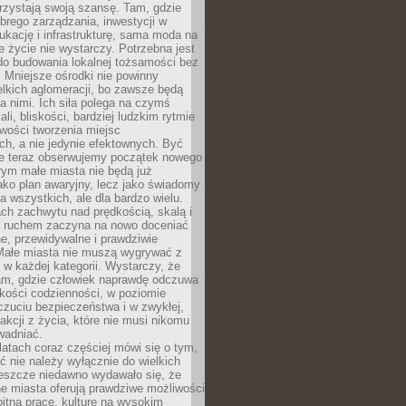
rzystają swoją szansę. Tam, gdzie
brego zarządzania, inwestycji w
dukację i infrastrukturę, sama moda na
e życie nie wystarczy. Potrzebna jest
do budowania lokalnej tożsamości bez
 Mniejsze ośrodki nie powinny
lkich aglomeracji, bo zawsze będą
a nimi. Ich siła polega na czymś
li, bliskości, bardziej ludzkim rytmie
iwości tworzenia miejsc
ch, a nie jedynie efektownych. Być
e teraz obserwujemy początek nowego
rym małe miasta nie będą już
ako plan awaryjny, lecz jako świadomy
la wszystkich, ale dla bardzo wielu.
ach zachwytu nad prędkością, skalą i
 ruchem zaczyna na nowo doceniać
lne, przewidywalne i prawdziwie
Małe miasta nie muszą wygrywać z
 w każdej kategorii. Wystarczy, że
am, gdzie człowiek naprawdę odczuwa
akości codzienności, w poziomie
czuciu bezpieczeństwa i w zwykłej,
fakcji z życia, które nie musi nikomu
wadniać.
latach coraz częściej mówi się o tym,
ć nie należy wyłącznie do wielkich
Jeszcze niedawno wydawało się, że
e miasta oferują prawdziwe możliwości
itną pracę, kulturę na wysokim