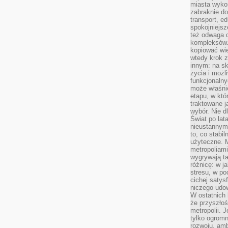
miasta wyko
zabraknie do
transport, e
spokojniejsz
też odwaga 
kompleksów.
kopiować wie
wtedy krok z
innym: na ska
życia i możl
funkcjonalny
może właśni
etapu, w któ
traktowane j
wybór. Nie d
Świat po lat
nieustannym
to, co stabi
użyteczne. 
metropoliami
wygrywają t
różnicę: w j
stresu, w po
cichej satys
niczego udo
W ostatnich 
że przyszłoś
metropolii. 
tylko ogromn
rozwoju, amb