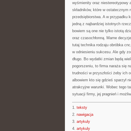
wyśmienity oraz niestereotypowy a
składników, które w ostatecznym 
przedsiębiorstwa. A w przypadku k
jedną z najbardziej istotnych rze
bowiem są one nie tylko istotą dzi
oraz czasochłonną. Marne decyzje
tutaj technika rodzaju obróbka cnc
w odniesieniu sukcesu. Ale gdy zo
długo. Bo wydatki zmian będą wie
pogorszeniu, to firma naraża się n
trudności w przyszłości żeby ich o
albowiem kto się gdzieś sparzył n
atrakcyjne warunki. Wobec tego ta
sytuacji firmy, jej pragnień i możli
1.
teksty
2.
nawigacja
3.
artykuly
4.
artykuly