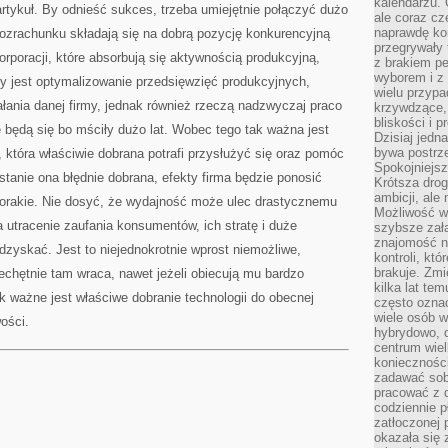
kalendarzu.
rtykuł. By odnieść sukces, trzeba umiejętnie połączyć dużo
ale coraz cz
naprawdę kor
rozrachunku składają się na dobrą pozycję konkurencyjną
przegrywały 
orporacji, które absorbują się aktywnością produkcyjną,
z brakiem p
wyborem i z 
czy jest optymalizowanie przedsięwzięć produkcyjnych,
wielu przypa
ałania danej firmy, jednak również rzeczą nadzwyczaj praco
krzywdzące, 
bliskości i p
 będą się bo mściły dużo lat. Wobec tego tak ważna jest
Dzisiaj jedn
bywa postrz
, która właściwie dobrana potrafi przysłużyć się oraz pomóc
Spokojniejs
stanie ona błędnie dobrana, efekty firma będzie ponosić
Krótsza drog
ambicji, al
lorakie. Nie dosyć, że wydajność może ulec drastycznemu
Możliwość wy
a utracenie zaufania konsumentów, ich stratę i duże
szybsze zał
znajomość na
dzyskać. Jest to niejednokrotnie wprost niemożliwe,
kontroli, kt
brakuje. Zmi
iechętnie tam wraca, nawet jeżeli obiecują mu bardzo
kilka lat te
k ważne jest właściwe dobranie technologii do obecnej
często ozna
wiele osób w
wości.
hybrydowo, 
centrum wiel
konieczności
zadawać sob
pracować z 
codziennie p
zatłoczonej 
okazała się 