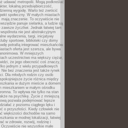
uż udawać metropolii. Mogą podkreślać
kter, lokalną przedsiębiorczość,
odzienną wygodę. Warto też zwrócić
pekt społeczny. W małych miastach
ż mają znaczenie. To oczywiście nie
wszędzie panuje sielanka, a ludzie są
 zawsze życzliwi. Jednak łatwiej tam
 wspólnota nie jest abstrakcyjnym
lne wydarzenia, targi, inicjatywy
kluby sportowe, biblioteki czy domy
awdę potrafią integrować mieszkańców.
stach oferta jest szersza, ale bywa
j anonimowa. W mniejszych
iach uczestnictwo ma większy ciężar,
widzi, że jego obecność coś znaczy,
tylko jednym z wielu przypadkowych
 Nie bez znaczenia jest także rynek
ci. Dla młodych rodzin czy osób
spokojniejsze życie różnica między
eszkania w dużym mieście a domem
m mieszkaniem w małym ośrodku
romna. To wpływa nie tylko na stan
także na psychikę. Życie z mniejszą
nsową pozwala podejmować lepsze
 działać z poziomu ciągłego lęku i
eć o przyszłości. Kiedy człowiek nie
ć większości dochodów na samo
szkania w modnej lokalizacji, łatwiej
ć w zdrowie, rozwój, rodzinę i
 Oczywiście nie wszystkie małe