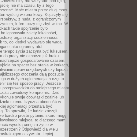
 Człowiek niby ma wszystko pod ręką,
ęściej nie ma czasu, by z tego
zystać. Małe miasta przez długi czas
ten wyścig wizerunkowy. Kojarzyły się
erspektyw, z nudą, z ograniczonym
życiem, które toczy się zbyt wolno. W
dkach takie spojrzenie było
bo ignorowało zalety lokalności,
rostszej organizacji codzienności.
ak to, co kiedyś wydawało się wadą,
egane jako ogromny atut.
ze tempo życia zaczyna być luksusem.
a do pracy nie oznacza już braku
e mądrzejsze gospodarowanie czasem.
jścia na spacer bez stania w korkach,
atwianie spraw urzędowych czy lepsza
jbliższego otoczenia dają poczucie
órego w dużych aglomeracjach często
enił się też sposób pracy. Jeszcze
mu przeprowadzka do mniejszego miasta
czała zawodowy kompromis. Dziś
ykonuje swoje obowiązki zdalnie lub
dzięki czemu fizyczna obecność w
kiej aglomeracji przestała być
ą. To sprawiło, że ludzie zaczęli
ie bardzo proste pytanie: skoro mogę
dowolnego miejsca, to dlaczego mam
łacić wysoką cenę za życie w
przestrzeni? Odpowiedź dla wielu
zaskakująco oczywista. Lepiej