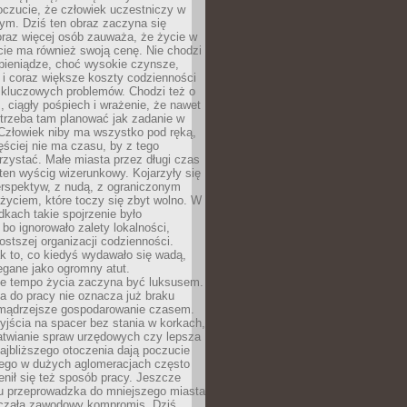
oczucie, że człowiek uczestniczy w
m. Dziś ten obraz zaczyna się
oraz więcej osób zauważa, że życie w
ie ma również swoją cenę. Nie chodzi
pieniądze, choć wysokie czynsze,
i i coraz większe koszty codzienności
 kluczowych problemów. Chodzi też o
, ciągły pośpiech i wrażenie, że nawet
trzeba tam planować jak zadanie w
 Człowiek niby ma wszystko pod ręką,
ęściej nie ma czasu, by z tego
zystać. Małe miasta przez długi czas
ten wyścig wizerunkowy. Kojarzyły się
erspektyw, z nudą, z ograniczonym
życiem, które toczy się zbyt wolno. W
dkach takie spojrzenie było
bo ignorowało zalety lokalności,
rostszej organizacji codzienności.
ak to, co kiedyś wydawało się wadą,
egane jako ogromny atut.
ze tempo życia zaczyna być luksusem.
a do pracy nie oznacza już braku
e mądrzejsze gospodarowanie czasem.
jścia na spacer bez stania w korkach,
atwianie spraw urzędowych czy lepsza
jbliższego otoczenia dają poczucie
órego w dużych aglomeracjach często
enił się też sposób pracy. Jeszcze
mu przeprowadzka do mniejszego miasta
czała zawodowy kompromis. Dziś