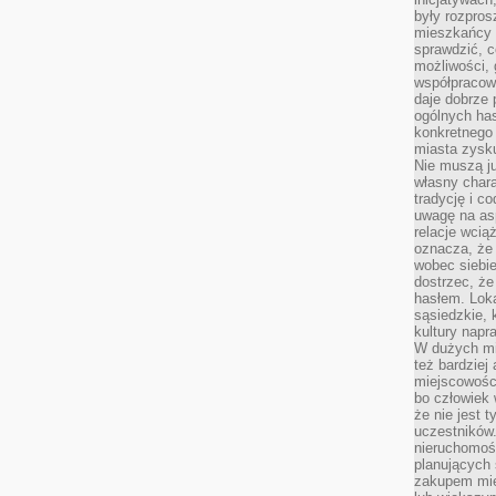
były rozpros
mieszkańcy 
sprawdzić, c
możliwości, 
współpracow
daje dobrze
ogólnych has
konkretnego 
miasta zysku
Nie muszą j
własny chara
tradycję i c
uwagę na as
relacje wcią
oznacza, że 
wobec siebie
dostrzec, że
hasłem. Loka
sąsiedzkie, 
kultury napr
W dużych mia
też bardzie
miejscowośc
bo człowiek 
że nie jest 
uczestników.
nieruchomoś
planujących 
zakupem mi