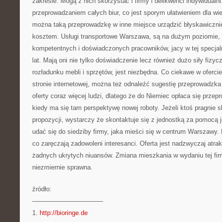
zakresie. Mogą z nich skorzystać i firmy i delikwenci indywidualn
przeprowadzaniem całych biur, co jest sporym ułatwieniem dla wiel
można taką przeprowadzkę w inne miejsce urządzić błyskawicznie,
kosztem. Usługi transportowe Warszawa, są na dużym poziomie,
kompetentnych i doświadczonych pracowników, jacy w tej specjal
lat. Mają oni nie tylko doświadczenie lecz również dużo siły fizycz
rozładunku mebli i sprzętów, jest niezbędna. Co ciekawe w ofercie 
stronie internetowej, można też odnaleźć sugestię przeprowadzka 
oferty coraz więcej ludzi, dlatego że do Niemiec opłaca się prze
kiedy ma się tam perspektywę nowej roboty. Jeżeli ktoś pragnie s
propozycji, wystarczy że skontaktuje się z jednostką za pomocą j
udać się do siedziby firmy, jaka mieści się w centrum Warszawy. F
co zaręczają zadowoleni interesanci. Oferta jest nadzwyczaj atrak
żadnych ukrytych niuansów. Zmiana mieszkania w wydaniu tej fir
niezmiernie sprawna.
źródło:
———————————
1.
http://bioringe.de