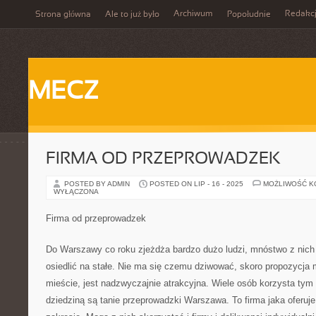
Archiwum
Redakc
Strona główna
Ale to już było
Popołudnie
MECZ
FIRMA OD PRZEPROWADZEK
POSTED BY ADMIN
POSTED ON LIP - 16 - 2025
MOŻLIWOŚĆ 
WYŁĄCZONA
Firma od przeprowadzek
Do Warszawy co roku zjeżdża bardzo dużo ludzi, mnóstwo z nich
osiedlić na stałe. Nie ma się czemu dziwować, skoro propozycja 
mieście, jest nadzwyczajnie atrakcyjna. Wiele osób korzysta tym 
dziedziną są tanie przeprowadzki Warszawa. To firma jaka oferuj