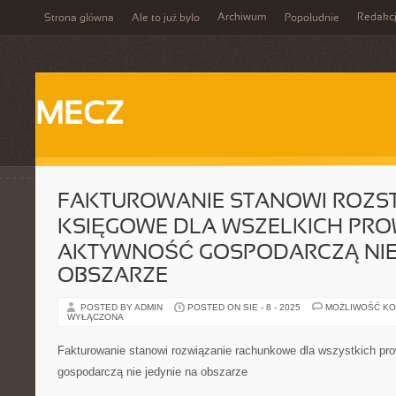
Archiwum
Redakc
Strona główna
Ale to już było
Popołudnie
MECZ
FAKTUROWANIE STANOWI ROZST
KSIĘGOWE DLA WSZELKICH PR
AKTYWNOŚĆ GOSPODARCZĄ NIE
OBSZARZE
POSTED BY ADMIN
POSTED ON SIE - 8 - 2025
MOŻLIWOŚĆ K
WYŁĄCZONA
Fakturowanie stanowi rozwiązanie rachunkowe dla wszystkich p
gospodarczą nie jedynie na obszarze