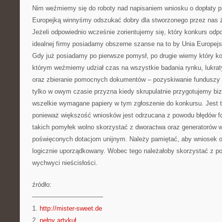
Nim weźmiemy się do roboty nad napisaniem wniosku o dopłaty 
Europejką winnyśmy odszukać dobry dla stworzonego przez nas 
Jeżeli odpowiednio wcześnie zorientujemy się, który konkurs odp
idealnej firmy posiadamy obszerne szanse na to by Unia Europej
Gdy już posiadamy po pierwsze pomysł, po drugie wiemy który k
którym weźmiemy udział czas na wszystkie badania rynku, lukrat
oraz zbieranie pomocnych dokumentów – pozyskiwanie funduszy L
tylko w owym czasie przyzna kiedy skrupulatnie przygotujemy bi
wszelkie wymagane papiery w tym zgłoszenie do konkursu. Jest to
ponieważ większość wniosków jest odrzucana z powodu błędów f
takich pomyłek wolno skorzystać z dworactwa oraz generatorów 
poświęconych dotacjom unijnym. Należy pamiętać, aby wniosek o 
logicznie uporządkowany. Wobec tego należałoby skorzystać z po
wychwyci nieścisłości.
źródło:
———————————
1.
http://mister-sweet.de
2.
pełny artykuł