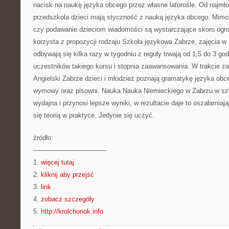
nacisk na naukę języka obcego przez własne latorośle. Od najmło
przedszkola dzieci mają styczność z nauką języka obcego. Mimo 
czy podawanie dzieciom wiadomości są wystarczające skoro ogrom
korzysta z propozycji rodzaju Szkoła językowa Zabrze, zajęcia w t
odbywają się kilka razy w tygodniu z reguły trwają od 1,5 do 3 go
uczestników takiego kursu i stopnia zaawansowania. W trakcie zaj
Angielski Zabrze dzieci i młodzież poznają gramatykę języka obc
wymowy oraz pisowni. Nauka Nauka Niemieckiego w Zabrzu w szko
wydajna i przynosi lepsze wyniki, w rezultacie daje to oszałamiaj
się teorią w praktyce. Jedynie się uczyć.
źródło:
———————————
1.
więcej tutaj
2.
kliknij aby przejść
3.
link
4.
zobacz szczegóły
5.
http://krolchonok.info