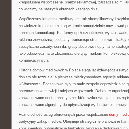
kręgosłupem współczesnej branży reklamowej, zarządzając miliarda
co widzimy na naszych ekranach każdego dnia.
Współczesny krajobraz mediowy jest tak skomplikowany i szybko 
największe korporacje nie są w stanie samodzielnie nawigować p
kanałach komunikacji. Platformy społecznościowe, wyszukiwarki, t
reklama zewnętrzna, podcasty, transmisje strumieniowe – każdy 
specyficzne zasady, cenniki, grupy docelowe i optymalne strate
jako odpowiedź na tę złożoność, oferując markom kompleksową o
komunikacyjnych.
Historia domów mediowych w Polsce sięga lat dziewięćdziesiąty
dopiero się rozwijała, a pierwsze międzynarodowe agencje reklam
w Warszawie. Początkowo były to małe zespoły odpowiedzialne g
antenowego w telewizji i miejsca w gazetach. Dzisiaj te organizacj
zaawansowane centra analityczne, które wykorzystują sztuczną int
zaawansowane algorytmy do optymalizacji wydatków reklamowyc
Różnorodność usług oferowanych przez współczesne
domy medi
tradycyjny zakup mediów. Obejmuje strategiczne planowanie kam
konsumentów, optymalizację budżetów, tworzenie dedykowanych 