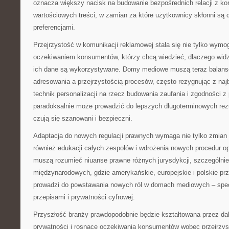
oznacza większy nacisk na budowanie bezpośrednich relacji z ko
wartościowych treści, w zamian za które użytkownicy skłonni są d
preferencjami.
Przejrzystość w komunikacji reklamowej stała się nie tylko wym
oczekiwaniem konsumentów, którzy chcą wiedzieć, dlaczego widzą
ich dane są wykorzystywane. Domy mediowe muszą teraz balan
adresowania a przejrzystością procesów, często rezygnując z na
technik personalizacji na rzecz budowania zaufania i zgodności z
paradoksalnie może prowadzić do lepszych długoterminowych rez
czują się szanowani i bezpieczni.
Adaptacja do nowych regulacji prawnych wymaga nie tylko zmian 
również edukacji całych zespołów i wdrożenia nowych procedur op
muszą rozumieć niuanse prawne różnych jurysdykcji, szczególni
międzynarodowych, gdzie amerykańskie, europejskie i polskie prz
prowadzi do powstawania nowych ról w domach mediowych – spec
przepisami i prywatności cyfrowej.
Przyszłość branży prawdopodobnie będzie kształtowana przez dal
prywatności i rosnące oczekiwania konsumentów wobec przejrzys