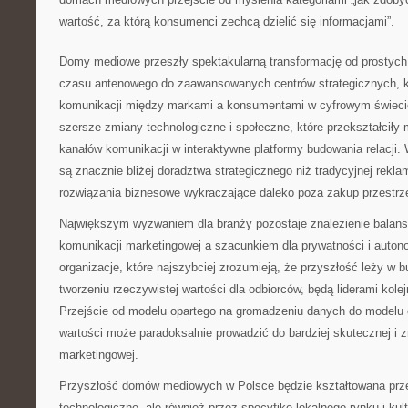
wartość, za którą konsumenci zechcą dzielić się informacjami”.
Domy mediowe przeszły spektakularną transformację od prostych
czasu antenowego do zaawansowanych centrów strategicznych, kt
komunikacji między markami a konsumentami w cyfrowym świecie
szersze zmiany technologiczne i społeczne, które przekształciły
kanałów komunikacji w interaktywne platformy budowania relacj
są znacznie bliżej doradztwa strategicznego niż tradycyjnej rekl
rozwiązania biznesowe wykraczające daleko poza zakup przestrz
Największym wyzwaniem dla branży pozostaje znalezienie balan
komunikacji marketingowej a szacunkiem dla prywatności i auto
organizacje, które najszybciej zrozumieją, że przyszłość leży w b
tworzeniu rzeczywistej wartości dla odbiorców, będą liderami kolej
Przejście od modelu opartego na gromadzeniu danych do modelu 
wartości może paradoksalnie prowadzić do bardziej skutecznej i
marketingowej.
Przyszłość domów mediowych w Polsce będzie kształtowana prze
technologiczne, ale również przez specyfikę lokalnego rynku i kul