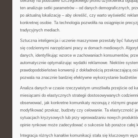
sekundy na podstawie szczegółowego profilu użytkownika ogląda
ten analizuje setki parametrów – od danych demograficznych, prze
po aktualną lokalizację – aby określić, czy warto wyświetlić rekl
konkretnej osobie. Ta technologia pozwoliła na osiągnięcie precyz
tradycyjnych mediach.
Sztuczna inteligencja i uczenie maszynowe przestały być futurys
się codziennymi narzędziami pracy w domach mediowych. Algoryt
danych, identyfikując wzorce w zachowaniach konsumentów, przew
automatycznie optymalizując wydatki reklamowe. Niektóre system
prawdopodobieństwo konwersji z dokładnością przekraczającą osi
pozwala na znacznie bardziej efektywne wykorzystanie budżetów
Analiza danych w czasie rzeczywistym umożliwiła przejście od 
miesiącami do elastycznych strategii dostosowywanych codzienni
obserwować, jak konkretne komunikaty rezonują z różnymi grupam
modyfikować przekaz, budżety czy celowanie. Ta elastyczność j
sytuacjach kryzysowych lub przy wprowadzaniu nowych produktów
opinie rynkowe może zadecydować o sukcesie lub porażce całej 
Integracja różnych kanałów komunikacji stała się kluczowym wyz