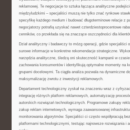
reklamowej. Te negocjacje to sztuka łącząca analityczne podejśc
międzyludzkimi – specjaliści muszą nie tylko znać rynkowe stawk
specyfikę każdego medium i budować długoterminowe relacje z p
negocjatorzy potrafią uzyskać nawet czterdziestoprocentowe rab
cenników, co przekłada się na znaczące oszczędności dla klientó
Dział analityczny i badawczy to mózg operacji, gdzie specjaliści 
surowe informacje w konkretne rekomendacje strategiczne. Wyk
narzędzia analityczne, śledzą oni skuteczność kampanii w czasie
zachowania konsumentów i identyfikują optymalne momenty na k
grupami docelowymi. Ta ciągła analiza pozwala na dynamiczne dos
maksymalizację zwrotu z inwestycji reklamowych.
Departament technologiczny zyskał na znaczeniu wraz z cyfryza
integrację różnych platform reklamowych, automatyzację proces
autorskich rozwiązań technologicznych. Programowe zakupy rek
zakup reklam internetowych, wymaga zaawansowanej infrastruktury
monitorowania algorytmów. Specjaliści ci często współpracują be
platformami technologicznymi, testując najnowsze rozwiązania i a