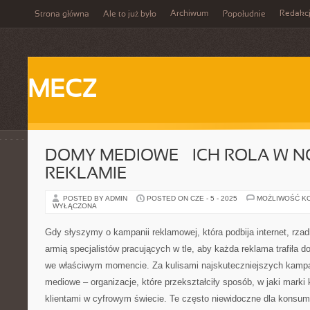
Archiwum
Redakc
Strona główna
Ale to już było
Popołudnie
MECZ
DOMY MEDIOWE – ICH ROLA W 
REKLAMIE
POSTED BY ADMIN
POSTED ON CZE - 5 - 2025
MOŻLIWOŚĆ K
WYŁĄCZONA
Gdy słyszymy o kampanii reklamowej, która podbija internet, rz
armią specjalistów pracujących w tle, aby każda reklama trafiła d
we właściwym momencie. Za kulisami najskuteczniejszych kampa
mediowe – organizacje, które przekształciły sposób, w jaki marki
klientami w cyfrowym świecie. Te często niewidoczne dla konsume