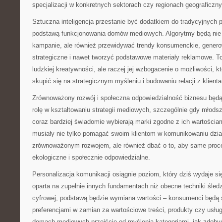
specjalizacji w konkretnych sektorach czy regionach geograficzn
Sztuczna inteligencja przestanie być dodatkiem do tradycyjnych p
podstawą funkcjonowania domów mediowych. Algorytmy będą nie 
kampanie, ale również przewidywać trendy konsumenckie, gener
strategiczne i nawet tworzyć podstawowe materiały reklamowe. To
ludzkiej kreatywności, ale raczej jej wzbogacenie o możliwości, k
skupić się na strategicznym myśleniu i budowaniu relacji z klienta
Zrównoważony rozwój i społeczna odpowiedzialność biznesu będ
rolę w kształtowaniu strategii mediowych, szczególnie gdy młod
coraz bardziej świadomie wybierają marki zgodne z ich wartośc
musiały nie tylko pomagać swoim klientom w komunikowaniu dzi
zrównoważonym rozwojem, ale również dbać o to, aby same proc
ekologiczne i społecznie odpowiedzialne.
Personalizacja komunikacji osiągnie poziom, który dziś wydaje si
oparta na zupełnie innych fundamentach niż obecne techniki śledze
cyfrowej, podstawą będzie wymiana wartości – konsumenci będą ś
preferencjami w zamian za wartościowe treści, produkty czy usłu
domach mediowych przejście od myślenia kategoriami „jak zdobyć