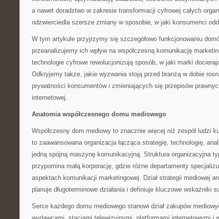
a nawet doradztwo w zakresie transformacji cyfrowej całych organi
odzwierciedla szersze zmiany w sposobie, w jaki konsumenci odd
W tym artykule przyjrzymy się szczegółowo funkcjonowaniu do
przeanalizujemy ich wpływ na współczesną komunikację marketi
technologie cyfrowe rewolucjonizują sposób, w jaki marki docieraj
Odkryjemy także, jakie wyzwania stoją przed branżą w dobie ros
prywatności konsumentów i zmieniających się przepisów prawny
internetowej.
Anatomia współczesnego domu mediowego
Współczesny dom mediowy to znacznie więcej niż zespół ludzi k
to zaawansowana organizacja łącząca strategię, technologię, ana
jedną spójną maszynę komunikacyjną. Struktura organizacyjna
przypomina małą korporację, gdzie różne departamenty specjalizu
aspektach komunikacji marketingowej. Dział strategii mediowej ana
planuje długoterminowe działania i definiuje kluczowe wskaźniki 
Serce każdego domu mediowego stanowi dział zakupów mediowych
wydawcami, stacjami telewizyjnymi, platformami internetowymi i w