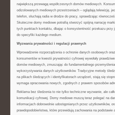
największą przewagą współczesnych domów mediowych. Konsume
odizolowanych mediowych przestrzeniach – oglądają telewizję, je
telefon, słuchają radia w drodze do pracy, sprawdzając równocze
Skuteczne domy mediowe potrafią stworzyć spójną narrację mark
tych punktach kontaktu, dbając o konsystentność przekazu przy
do specyfiki każdego medium.
Wyzwania prywatności i regulacji prawnych
Wprowadzenie rozporządzenia o ochronie danych osobowych ora
konsumentów w kwestii prywatności cyfrowej wywołały prawdziwe 
domów mediowych, zmuszając do fundamentalnego przemyślenia 
wykorzystywania danych użytkowników. Tradycyjne metody śledz
na plikach śledzących i identyfikatorach urządzeń, stają się stop
wymaga opracowania nowych, zgodnych z prawem sposobów adre
Reklama bez śledzenia to nie tylko techniczne wyzwanie, ale całko
komunikacji cyfrowej. Domy mediowe muszą teraz polegać na dany
informacjach dobrowolnie udostępnianych przez użytkowników, o
prawdopodobieństwa, które przewidują zachowania na podstawie