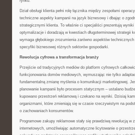
rynku.
Dział obsługi klienta pełni rolę łącznika między zespołami opera
techniczne aspekty kampanii na język biznesowy i dbając o zgod
strategicznymi klienta. To właśnie ci specjaliści prezentują wynik
optymalizacje i doradzają w kwestiach długoterminowej strategii 
wymaga głębokiego zrozumienia zarówno aspektów technicznych b
specyfiki biznesowej różnych sektorów gospodarki.
Rewolucja cyfrowa a transformacja branży
Przejście od tradycyjnych mediów do platform cyfrowych całkowic
funkcjonowania domów mediowych, wymuszając nie tylko adaptac
fundamentalną zmianę myślenia o komunikacji marketingowej. J
planowanie kampanii było procesem statycznym – ustalano budże
kupowano przestrzeń reklamową i czekano na wyniki. Dzisiaj ka
organizmami, które zmieniają się w czasie rzeczywistym na pod
o zachowaniach konsumentów.
Programowe zakupy reklamowe stały się prawdziwą rewolucją w 
internetowych, umożliwiając automatyczne licytowanie o przestr