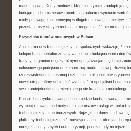
marketingowej. Domy mediowe, które najszybciej zaadaptują się d
budując modele biznesowe oparte na zaufaniu i wymianie wartoś
miały przewagę konkurencyjną w długoterminowej perspektywie. Te
pozostaną przy starych metodach, mogą znaleźć się na marginesi
Przyszłość domów mediowych w Polsce
Analiza trendów technologicznych i społecznych wskazuje, że na
kolejne fundamentalne zmiany w sposobie funkcjonowania domów
tradycyjne granice między różnymi specjalizacjami będą się zacie
całościowego podejścia do komunikacji marketingowej. Rozwój te
rzeczywistości rozszerzonej i sztucznej inteligencji otworzy nowe
nawet nie potrafimy sobie dziś wyobrazić, a specjaliści będą mus
swoje umiejętności do zmieniającego się krajobrazu medialnego.
Konsolidacja rynku prawdopodobnie będzie kontynuowana, ale ró
wyspecjalizowane podmioty oferujące niszowe usługi w konkretn
technologicznych lub branżowych. Największe domy mediowe będ
platformy technologiczne niż tradycyjne agencje, oferując dost
narzędzi analitycznych i automatyzacji, podczas gdy mniejsze fir