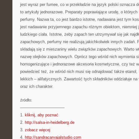
jest wyraz per fumee, co w przekładzie na język polski oznacza 
to artykuły jednorazowe. Preparaty poprawiające urodę, o któryc
perfumy. Nazwa ta, co jest bardzo istotne, nadawana jest tym k
jest nadawanie przyjemnego zapachu różnym obiektom, niemniej j
ludzkiego ciała. Istotne, żeby zapach ten utrzymywał się jak najdł
zapachowych, perfumy nie realizują jakichkolwiek innych zadań. 
składają się z mieszaniny wielu związków zapachowych. Warto wt
nazwę olejków zapachowych. Oprócz tego wśród nich wymienia si
homogenizujące i jednorazowe akcesoria kosmetyczne, czy też 
powiedzieć też, że wśród nich musi się odnajdować także etanol,
lekkich – alifatycznych. Zawartość tych składników oddziałuje n
oraz ich charakter.
źródło:
———————————
1.
kliknij, aby poznać
2.
http://salsa-in-heidelberg.de
3.
zobacz więcej
4.
http://sandracarvajalstudio.com