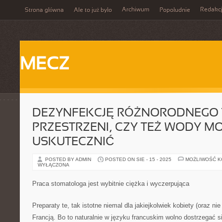
Archiwum
Redakc
Strona główna
Ale to już było
Popołudnie
MECZ
DEZYNFEKCJĘ RÓŻNORODNEGO 
PRZESTRZENI, CZY TEŻ WODY M
USKUTECZNIĆ
POSTED BY ADMIN
POSTED ON SIE - 15 - 2025
MOŻLIWOŚĆ 
WYŁĄCZONA
Praca stomatologa jest wybitnie ciężka i wyczerpująca
Preparaty te, tak istotne niemal dla jakiejkolwiek kobiety (oraz ni
Francją. Bo to naturalnie w języku francuskim wolno dostrzegać si