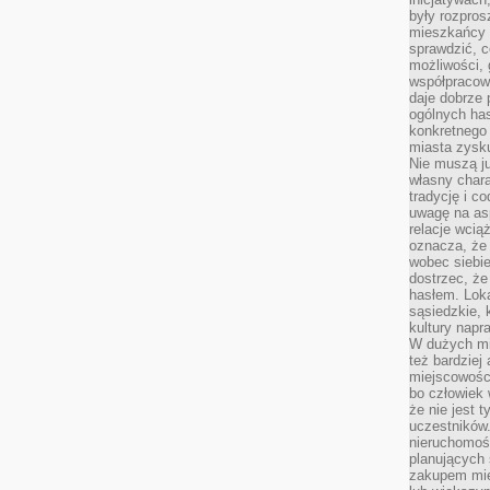
były rozpros
mieszkańcy 
sprawdzić, c
możliwości, 
współpracow
daje dobrze
ogólnych has
konkretnego 
miasta zysku
Nie muszą j
własny chara
tradycję i c
uwagę na as
relacje wcią
oznacza, że 
wobec siebie
dostrzec, że
hasłem. Loka
sąsiedzkie, 
kultury napr
W dużych mia
też bardzie
miejscowośc
bo człowiek 
że nie jest 
uczestników.
nieruchomoś
planujących 
zakupem mi