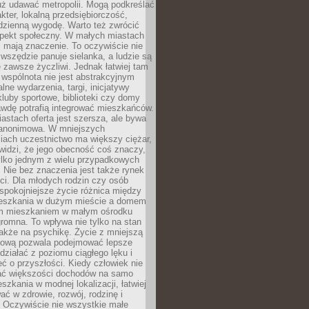
uż udawać metropolii. Mogą podkreślać
kter, lokalną przedsiębiorczość,
odzienną wygodę. Warto też zwrócić
pekt społeczny. W małych miastach
ż mają znaczenie. To oczywiście nie
wszędzie panuje sielanka, a ludzie są
 zawsze życzliwi. Jednak łatwiej tam
 wspólnota nie jest abstrakcyjnym
lne wydarzenia, targi, inicjatywy
kluby sportowe, biblioteki czy domy
awdę potrafią integrować mieszkańców.
stach oferta jest szersza, ale bywa
j anonimowa. W mniejszych
iach uczestnictwo ma większy ciężar,
widzi, że jego obecność coś znaczy,
tylko jednym z wielu przypadkowych
 Nie bez znaczenia jest także rynek
ci. Dla młodych rodzin czy osób
spokojniejsze życie różnica między
eszkania w dużym mieście a domem
m mieszkaniem w małym ośrodku
romna. To wpływa nie tylko na stan
także na psychikę. Życie z mniejszą
nsową pozwala podejmować lepsze
 działać z poziomu ciągłego lęku i
eć o przyszłości. Kiedy człowiek nie
ć większości dochodów na samo
szkania w modnej lokalizacji, łatwiej
ć w zdrowie, rozwój, rodzinę i
 Oczywiście nie wszystkie małe