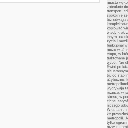
miasta wyko
zabraknie do
transport, e
spokojniejsz
też odwaga 
kompleksów.
kopiować wie
wtedy krok z
innym: na ska
życia i możl
funkcjonalny
może właśni
etapu, w któ
traktowane j
wybór. Nie d
Świat po lat
nieustannym
to, co stabi
użyteczne. 
metropoliami
wygrywają t
różnicę: w j
stresu, w po
cichej satys
niczego udo
W ostatnich 
że przyszłoś
metropolii. 
tylko ogromn
rozwoju, amb