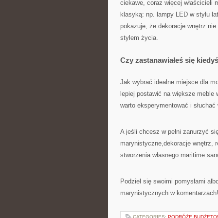
ciekawe, coraz więcej właścicieli
klasyką: np. lampy LED w stylu la
pokazuje, że dekoracje wnętrz n
stylem życia.
Czy zastanawiałeś się kiedy
Jak wybrać idealne miejsce dla m
lepiej postawić na większe meble 
warto eksperymentować i słuchać 
A jeśli chcesz w pełni zanurzyć si
marynistyczne,dekoracje wnętrz, r
stworzenia własnego maritime san
Podziel się swoimi pomysłami alb
marynistycznych w komentarzach! 
CATEGORIES:
PODRÓŻE BUDŻET