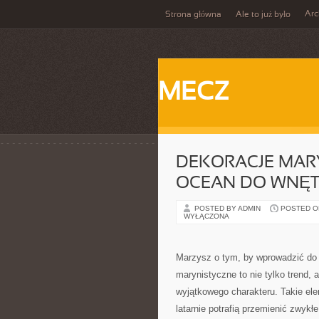
Ar
Strona główna
Ale to już było
MECZ
DEKORACJE MARY
OCEAN DO WNĘT
POSTED BY ADMIN
POSTED ON
WYŁĄCZONA
Marzysz o tym, by wprowadzić do 
marynistyczne to nie tylko trend, 
wyjątkowego charakteru. Takie ele
latarnie potrafią przemienić zwykł