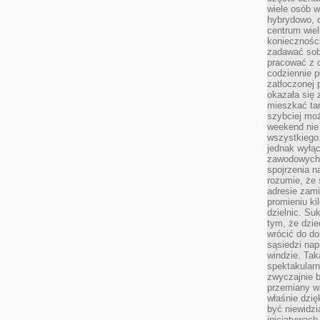
wiele osób w
hybrydowo, 
centrum wiel
konieczności
zadawać sob
pracować z 
codziennie p
zatłoczonej 
okazała się 
mieszkać tam
szybciej moż
weekend nie 
wszystkiego.
jednak wyłą
zawodowych.
spojrzenia n
rozumie, że 
adresie zami
promieniu ki
dzielnic. Su
tym, że dzie
wrócić do do
sąsiedzi nap
windzie. Ta
spektakularn
zwyczajnie b
przemiany wa
właśnie dzię
być niewidzi
inicjatywach