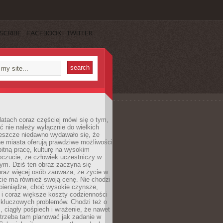
SCRIBE
FACEBOOK
TWITTER
latach coraz częściej mówi się o tym,
ć nie należy wyłącznie do wielkich
Jeszcze niedawno wydawało się, że
e miasta oferują prawdziwe możliwości
itną pracę, kulturę na wysokim
oczucie, że człowiek uczestniczy w
m. Dziś ten obraz zaczyna się
oraz więcej osób zauważa, że życie w
ie ma również swoją cenę. Nie chodzi
pieniądze, choć wysokie czynsze,
i i coraz większe koszty codzienności
 kluczowych problemów. Chodzi też o
, ciągły pośpiech i wrażenie, że nawet
trzeba tam planować jak zadanie w