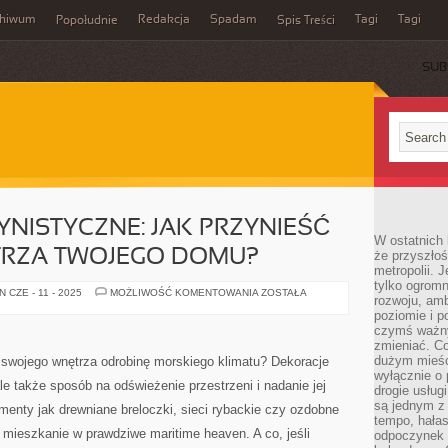
chiwum
Redakcja
Spadam
Tagi
Tagi
Popołudnie
Spis Treści
SUB
NISTYCZNE: JAK PRZYNIEŚĆ
W ostatnich 
RZA TWOJEGO DOMU?
że przyszłoś
metropolii. 
tylko ogromn
DEKORACJE
 CZE - 11 - 2025
MOŻLIWOŚĆ KOMENTOWANIA
ZOSTAŁA
rozwoju, amb
MARYNISTYCZNE:
JAK
poziomie i p
PRZYNIEŚĆ
czymś ważny
OCEAN
zmieniać. C
DO
WNĘTRZA
dużym mieśc
swojego wnętrza odrobinę morskiego klimatu? Dekoracje
TWOJEGO
wyłącznie o 
DOMU?
ale także sposób na odświeżenie przestrzeni i nadanie jej
drogie usług
są jednym z
menty jak drewniane breloczki, sieci rybackie czy ozdobne
tempo, hałas
e mieszkanie w prawdziwe maritime heaven. A co, jeśli
odpoczynek 