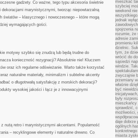
mieszkać tam
woczesne gadżety. Co ważne, tego typu akcesoria świetnie
szybciej moż
i dekoracjami marynistycznymi, tworząc niepowtarzalną
weekend nie 
wszystkiego.
ch światów – klasycznego i nowoczesnego – które mogą
jednak wyłą
dziej wymagających gości.
zawodowych.
spojrzenia n
rozumie, że 
adresie zami
promieniu ki
dzielnic. Su
tym, że dzie
akie motywy szybko się znudzą lub będą trudne do
wrócić do do
znacza konieczność rezygnacji? Absolutnie nie! Kluczem
sąsiedzi nap
windzie. Ta
tów oraz ich regularne odświeżanie. Warto także korzystać
spektakularn
eraz naturalne materiały, minimalizm i subtelne akcenty
zwyczajnie b
przemiany wa
dbać o długotrwałą satysfakcję z morskich dekoracji?
właśnie dzię
być niewidzi
odukty wysokiej jakości i łącz je z innowacyjnymi
inicjatywach
były rozpros
mieszkańcy 
sprawdzić, c
możliwości, 
współpracow
daje dobrze
 z nutą retro i marynistycznymi akcentami. Popularność
ogólnych has
konkretnego 
ania – recyklingowe elementy i naturalne drewno. Co
miasta zysku