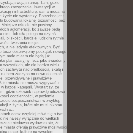
rzystają swoją szansę. Tam, gdzie
brego zarządzania, inwestycji w
dukację i infrastrukturę, sama moda na
e życie nie wystarczy. Potrzebna jest
do budowania lokalnej tożsamości bez
 Mniejsze ośrodki nie powinny
lkich aglomeracji, bo zawsze będą
a nimi. Ich siła polega na czymś
li, bliskości, bardziej ludzkim rytmie
iwości tworzenia miejsc
ch, a nie jedynie efektownych. Być
e teraz obserwujemy początek nowego
rym małe miasta nie będą już
ako plan awaryjny, lecz jako świadomy
la wszystkich, ale dla bardzo wielu.
ach zachwytu nad prędkością, skalą i
 ruchem zaczyna na nowo doceniać
lne, przewidywalne i prawdziwie
Małe miasta nie muszą wygrywać z
 w każdej kategorii. Wystarczy, że
am, gdzie człowiek naprawdę odczuwa
akości codzienności, w poziomie
czuciu bezpieczeństwa i w zwykłej,
fakcji z życia, które nie musi nikomu
wadniać.
latach coraz częściej mówi się o tym,
ć nie należy wyłącznie do wielkich
Jeszcze niedawno wydawało się, że
e miasta oferują prawdziwe możliwości
itną pracę, kulturę na wysokim