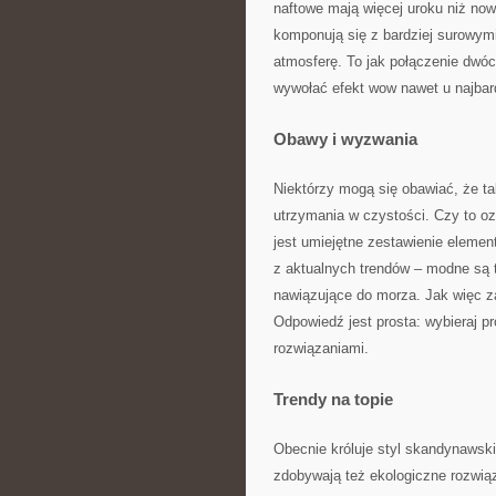
naftowe mają więcej uroku niż no
komponują się z bardziej surowym
atmosferę. To jak połączenie dwó
wywołać efekt wow nawet u najbar
Obawy i wyzwania
Niektórzy mogą się obawiać, że t
utrzymania w czystości. Czy to o
jest umiejętne zestawienie elemen
z aktualnych trendów – modne są t
nawiązujące do morza. Jak więc za
Odpowiedź jest prosta: wybieraj pr
rozwiązaniami.
Trendy na topie
Obecnie króluje styl skandynawski
zdobywają też ekologiczne rozwiąz