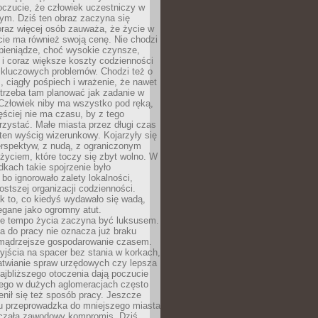
oczucie, że człowiek uczestniczy w
m. Dziś ten obraz zaczyna się
oraz więcej osób zauważa, że życie w
ie ma również swoją cenę. Nie chodzi
pieniądze, choć wysokie czynsze,
i i coraz większe koszty codzienności
 kluczowych problemów. Chodzi też o
, ciągły pośpiech i wrażenie, że nawet
trzeba tam planować jak zadanie w
 Człowiek niby ma wszystko pod ręką,
ęściej nie ma czasu, by z tego
zystać. Małe miasta przez długi czas
ten wyścig wizerunkowy. Kojarzyły się
erspektyw, z nudą, z ograniczonym
życiem, które toczy się zbyt wolno. W
dkach takie spojrzenie było
bo ignorowało zalety lokalności,
rostszej organizacji codzienności.
ak to, co kiedyś wydawało się wadą,
egane jako ogromny atut.
ze tempo życia zaczyna być luksusem.
a do pracy nie oznacza już braku
e mądrzejsze gospodarowanie czasem.
jścia na spacer bez stania w korkach,
atwianie spraw urzędowych czy lepsza
jbliższego otoczenia dają poczucie
órego w dużych aglomeracjach często
enił się też sposób pracy. Jeszcze
mu przeprowadzka do mniejszego miasta
czała zawodowy kompromis. Dziś