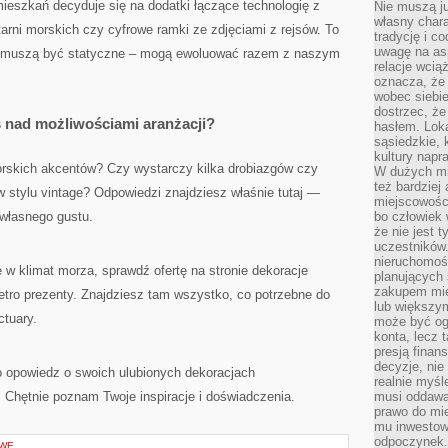
 mieszkań decyduje się na dodatki łączące technologię z
Nie muszą j
własny chara
tarni morskich czy cyfrowe ramki ze zdjęciami z rejsów. To
tradycję i c
uwagę na as
ie muszą być statyczne – mogą ewoluować razem z naszym
relacje wcią
oznacza, że 
wobec siebie
dostrzec, że
ś nad możliwościami aranżacji?
hasłem. Loka
sąsiedzkie, 
kultury napr
orskich akcentów? Czy wystarczy kilka drobiazgów czy
W dużych mia
też bardzie
w stylu vintage? Odpowiedzi znajdziesz właśnie tutaj —
miejscowośc
własnego gustu.
bo człowiek 
że nie jest 
uczestników.
nieruchomoś
ę w klimat morza, sprawdź ofertę na stronie dekoracje
planujących 
zakupem mi
etro prezenty. Znajdziesz tam wszystko, co potrzebne do
lub większy
ctuary.
może być og
konta, lecz 
presją fina
decyzje, nie
o opowiedz o swoich ulubionych dekoracjach
realnie myśl
Chętnie poznam Twoje inspiracje i doświadczenia.
musi oddawa
prawo do mie
mu inwestowa
odpoczynek.
OWE