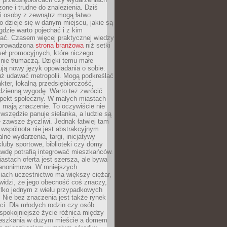
zone i trudne do znalezienia. Dziś
i osoby z zewnątrz mogą łatwo
o dzieje się w danym miejscu, jakie są
gdzie warto pojechać i z kim
ać. Czasem więcej praktycznej wiedzy
 prowadzona
strona branżowa
niż setki
eł promocyjnych, które niczego
nie tłumaczą. Dzięki temu małe
ją nowy język opowiadania o sobie.
uż udawać metropolii. Mogą podkreślać
kter, lokalną przedsiębiorczość,
odzienną wygodę. Warto też zwrócić
pekt społeczny. W małych miastach
ż mają znaczenie. To oczywiście nie
wszędzie panuje sielanka, a ludzie są
 zawsze życzliwi. Jednak łatwiej tam
 wspólnota nie jest abstrakcyjnym
lne wydarzenia, targi, inicjatywy
kluby sportowe, biblioteki czy domy
awdę potrafią integrować mieszkańców.
stach oferta jest szersza, ale bywa
j anonimowa. W mniejszych
iach uczestnictwo ma większy ciężar,
widzi, że jego obecność coś znaczy,
tylko jednym z wielu przypadkowych
 Nie bez znaczenia jest także rynek
ci. Dla młodych rodzin czy osób
spokojniejsze życie różnica między
eszkania w dużym mieście a domem