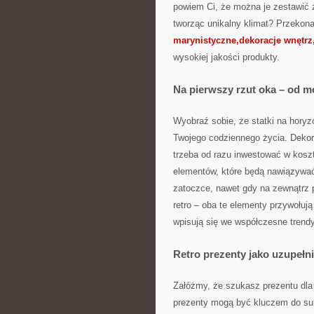
powiem Ci, że można je zestawić 
tworząc unikalny klimat? Przekonaj
marynistyczne,dekoracje wnętrz,
wysokiej jakości produkty.
Na pierwszy rzut oka – od 
Wyobraź sobie, że statki na hory
Twojego codziennego życia. Dekor
trzeba od razu inwestować w kosz
elementów, które będą nawiązywać 
zatoczce, nawet gdy na zewnątrz p
retro – oba te elementy przywołują
wpisują się we współczesne trendy
Retro prezenty jako uzupełnie
Załóżmy, że szukasz prezentu dla 
prezenty mogą być kluczem do suk