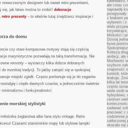
kalendarzu.
z nowoczesnym designem lub nawet retro prezentami,
ale coraz cz
naprawdę kor
 się, jak łatwo można to zrobić!
dekoracje
przegrywały 
 retro prezenty
– to właśnie tutaj znajdziesz inspiracje i
z brakiem p
wyborem i z 
wielu przypa
krzywdzące, 
bliskości i p
morza do domu
Dzisiaj jedn
bywa postrz
Spokojniejs
zoncie czy stare kompasowe motywy stają się częścią
Krótsza drog
acje marynistyczne pozwalają na taką transformację. Nie
ambicji, al
Możliwość wy
towne remonty – wystarczy kilka dobrze dobranych
szybsze zał
znajomość na
do morskiej tradycji. To jakby zatopić się w spokojnej
kontroli, kt
anuje miejski zgiełk. Często porównuje się je do zegarów
brakuje. Zmi
kilka lat te
 nostalgię i ciepło dawnych czasów, a jednocześnie świetnie
często ozna
 minimalizmu i funkcjonalności.
wiele osób w
hybrydowo, 
centrum wiel
nie morskiej stylistyki
konieczności
zadawać sob
pracować z 
miłośnika żeglarstwa albo fana stylu vintage. Retro
codziennie p
zatłoczonej 
cesu! Czasami starośniskie mapy lub stylowe lampki
okazała się 