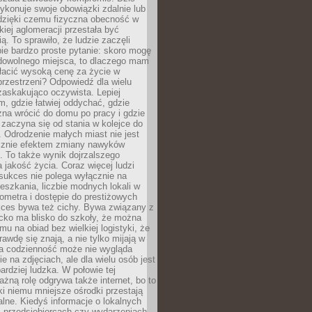
ykonuje swoje obowiązki zdalnie lub
dzięki czemu fizyczna obecność w
kiej aglomeracji przestała być
ą. To sprawiło, że ludzie zaczęli
ie bardzo proste pytanie: skoro mogę
dowolnego miejsca, to dlaczego mam
łacić wysoką cenę za życie w
przestrzeni? Odpowiedź dla wielu
zaskakująco oczywista. Lepiej
, gdzie łatwiej oddychać, gdzie
na wrócić do domu po pracy i gdzie
zaczyna się od stania w kolejce do
 Odrodzenie małych miast nie jest
cznie efektem zmiany nawyków
 To także wynik dojrzalszego
a jakość życia. Coraz więcej ludzi
sukces nie polega wyłącznie na
eszkania, liczbie modnych lokali w
lometra i dostępie do prestiżowych
kces bywa też cichy. Bywa związany z
cko ma blisko do szkoły, że można
mu na obiad bez wielkiej logistyki, że
rawdę się znają, a nie tylko mijają w
ka codzienność może nie wygląda
ie na zdjęciach, ale dla wielu osób jest
ardziej ludzka. W połowie tej
żną rolę odgrywa także internet, bo to
ki niemu mniejsze ośrodki przestają
alne. Kiedyś informacje o lokalnych
, przedsiębiorcach czy wydarzeniach