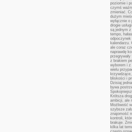
poziomie i p
czymś ważny
zmieniać. C
dużym mieśc
wyłącznie o 
drogie usług
są jednym z
tempo, hałas
odpoczynek 
kalendarzu.
ale coraz cz
naprawdę kor
przegrywały 
z brakiem p
wyborem i z 
wielu przypa
krzywdzące, 
bliskości i p
Dzisiaj jedn
bywa postrz
Spokojniejs
Krótsza drog
ambicji, al
Możliwość wy
szybsze zał
znajomość na
kontroli, kt
brakuje. Zmi
kilka lat te
często ozna