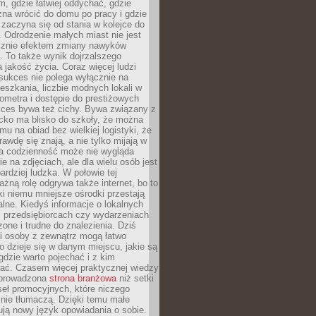
, gdzie łatwiej oddychać, gdzie
na wrócić do domu po pracy i gdzie
zaczyna się od stania w kolejce do
 Odrodzenie małych miast nie jest
cznie efektem zmiany nawyków
 To także wynik dojrzalszego
a jakość życia. Coraz więcej ludzi
sukces nie polega wyłącznie na
eszkania, liczbie modnych lokali w
lometra i dostępie do prestiżowych
kces bywa też cichy. Bywa związany z
cko ma blisko do szkoły, że można
mu na obiad bez wielkiej logistyki, że
rawdę się znają, a nie tylko mijają w
ka codzienność może nie wygląda
ie na zdjęciach, ale dla wielu osób jest
ardziej ludzka. W połowie tej
żną rolę odgrywa także internet, bo to
ki niemu mniejsze ośrodki przestają
alne. Kiedyś informacje o lokalnych
, przedsiębiorcach czy wydarzeniach
zone i trudne do znalezienia. Dziś
i osoby z zewnątrz mogą łatwo
o dzieje się w danym miejscu, jakie są
gdzie warto pojechać i z kim
ać. Czasem więcej praktycznej wiedzy
 prowadzona
strona branżowa
niż setki
eł promocyjnych, które niczego
nie tłumaczą. Dzięki temu małe
ją nowy język opowiadania o sobie.