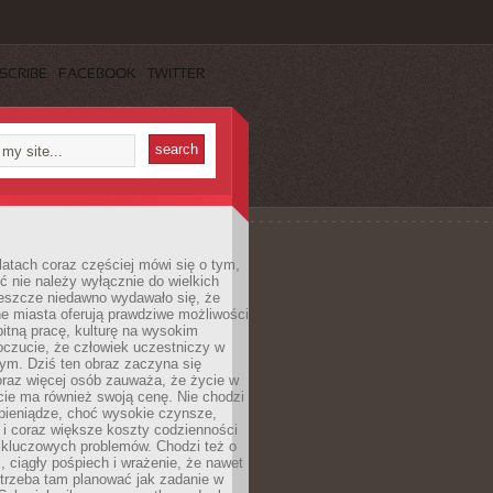
SCRIBE
FACEBOOK
TWITTER
latach coraz częściej mówi się o tym,
ć nie należy wyłącznie do wielkich
Jeszcze niedawno wydawało się, że
e miasta oferują prawdziwe możliwości
itną pracę, kulturę na wysokim
oczucie, że człowiek uczestniczy w
m. Dziś ten obraz zaczyna się
oraz więcej osób zauważa, że życie w
ie ma również swoją cenę. Nie chodzi
pieniądze, choć wysokie czynsze,
i i coraz większe koszty codzienności
 kluczowych problemów. Chodzi też o
, ciągły pośpiech i wrażenie, że nawet
trzeba tam planować jak zadanie w