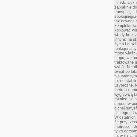
miasta wyko
zabraknie do
transport, e
spokojniejsz
też odwaga 
kompleksów.
kopiować wie
wtedy krok z
innym: na ska
życia i możl
funkcjonalny
może właśni
etapu, w któ
traktowane j
wybór. Nie d
Świat po lat
nieustannym
to, co stabi
użyteczne. 
metropoliami
wygrywają t
różnicę: w j
stresu, w po
cichej satys
niczego udo
W ostatnich 
że przyszłoś
metropolii. 
tylko ogromn
rozwoju, amb