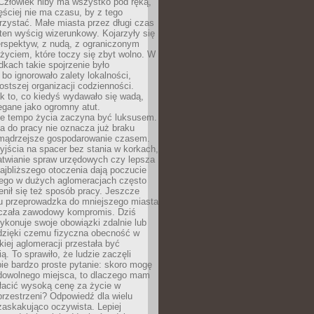
 Człowiek niby ma wszystko pod ręką,
ęściej nie ma czasu, by z tego
zystać. Małe miasta przez długi czas
ten wyścig wizerunkowy. Kojarzyły się
erspektyw, z nudą, z ograniczonym
życiem, które toczy się zbyt wolno. W
dkach takie spojrzenie było
bo ignorowało zalety lokalności,
rostszej organizacji codzienności.
ak to, co kiedyś wydawało się wadą,
egane jako ogromny atut.
ze tempo życia zaczyna być luksusem.
a do pracy nie oznacza już braku
e mądrzejsze gospodarowanie czasem.
jścia na spacer bez stania w korkach,
atwianie spraw urzędowych czy lepsza
jbliższego otoczenia dają poczucie
órego w dużych aglomeracjach często
enił się też sposób pracy. Jeszcze
mu przeprowadzka do mniejszego miasta
czała zawodowy kompromis. Dziś
ykonuje swoje obowiązki zdalnie lub
dzięki czemu fizyczna obecność w
kiej aglomeracji przestała być
ą. To sprawiło, że ludzie zaczęli
ie bardzo proste pytanie: skoro mogę
dowolnego miejsca, to dlaczego mam
łacić wysoką cenę za życie w
przestrzeni? Odpowiedź dla wielu
zaskakująco oczywista. Lepiej