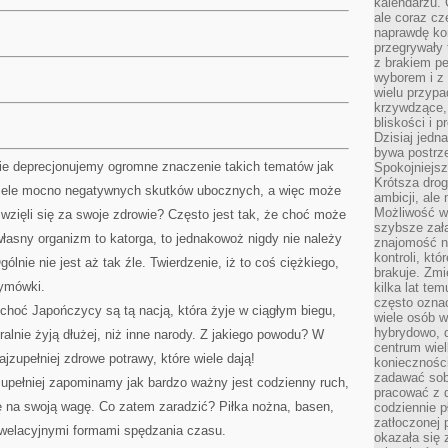
kalendarzu.
ale coraz cz
naprawdę kor
przegrywały 
z brakiem p
wyborem i z 
wielu przypa
krzywdzące, 
bliskości i p
Dzisiaj jedn
bywa postrz
nie deprecjonujemy ogromne znaczenie takich tematów jak
Spokojniejs
Krótsza drog
wiele mocno negatywnych skutków ubocznych, a więc może
ambicji, al
Możliwość wy
 wzięli się za swoje zdrowie? Często jest tak, że choć może
szybsze zał
własny organizm to katorga, to jednakowoż nigdy nie należy
znajomość na
kontroli, kt
lnie nie jest aż tak źle. Twierdzenie, iż to coś ciężkiego,
brakuje. Zmi
wymówki.
kilka lat te
często ozna
 choć Japończycy są tą nacją, która żyje w ciągłym biegu,
wiele osób w
hybrydowo, 
eralnie żyją dłużej, niż inne narody. Z jakiego powodu? W
centrum wiel
jzupełniej zdrowe potrawy, które wiele dają!
konieczności
zadawać sob
jzupełniej zapominamy jak bardzo ważny jest codzienny ruch,
pracować z 
 na swoją wagę. Co zatem zaradzić? Piłka nożna, basen,
codziennie p
zatłoczonej 
rewelacyjnymi formami spędzania czasu.
okazała się 