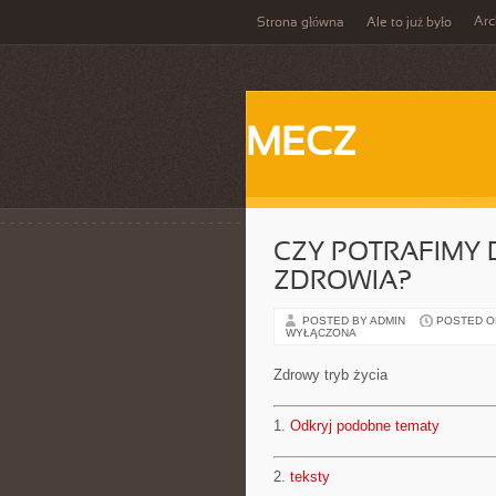
Ar
Strona główna
Ale to już było
MECZ
CZY POTRAFIMY 
ZDROWIA?
POSTED BY ADMIN
POSTED ON 
WYŁĄCZONA
Zdrowy tryb życia
1.
Odkryj podobne tematy
2.
teksty