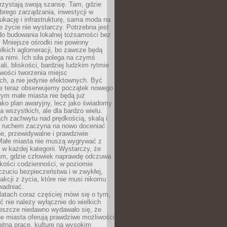
rzystają swoją szansę. Tam, gdzie
brego zarządzania, inwestycji w
dukację i infrastrukturę, sama moda na
e życie nie wystarczy. Potrzebna jest
do budowania lokalnej tożsamości bez
 Mniejsze ośrodki nie powinny
lkich aglomeracji, bo zawsze będą
a nimi. Ich siła polega na czymś
li, bliskości, bardziej ludzkim rytmie
iwości tworzenia miejsc
ch, a nie jedynie efektownych. Być
e teraz obserwujemy początek nowego
rym małe miasta nie będą już
ako plan awaryjny, lecz jako świadomy
la wszystkich, ale dla bardzo wielu.
ach zachwytu nad prędkością, skalą i
 ruchem zaczyna na nowo doceniać
lne, przewidywalne i prawdziwie
Małe miasta nie muszą wygrywać z
 w każdej kategorii. Wystarczy, że
am, gdzie człowiek naprawdę odczuwa
akości codzienności, w poziomie
czuciu bezpieczeństwa i w zwykłej,
fakcji z życia, które nie musi nikomu
wadniać.
latach coraz częściej mówi się o tym,
ć nie należy wyłącznie do wielkich
Jeszcze niedawno wydawało się, że
e miasta oferują prawdziwe możliwości
itną pracę, kulturę na wysokim