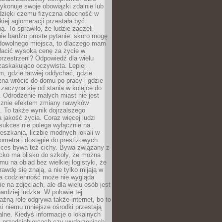
ykonuje swoje obowiązki zdalnie lub
dzięki czemu fizyczna obecność w
kiej aglomeracji przestała być
ą. To sprawiło, że ludzie zaczęli
ie bardzo proste pytanie: skoro mogę
dowolnego miejsca, to dlaczego mam
łacić wysoką cenę za życie w
przestrzeni? Odpowiedź dla wielu
zaskakująco oczywista. Lepiej
, gdzie łatwiej oddychać, gdzie
na wrócić do domu po pracy i gdzie
zaczyna się od stania w kolejce do
 Odrodzenie małych miast nie jest
cznie efektem zmiany nawyków
 To także wynik dojrzalszego
a jakość życia. Coraz więcej ludzi
sukces nie polega wyłącznie na
eszkania, liczbie modnych lokali w
lometra i dostępie do prestiżowych
kces bywa też cichy. Bywa związany z
cko ma blisko do szkoły, że można
mu na obiad bez wielkiej logistyki, że
rawdę się znają, a nie tylko mijają w
ka codzienność może nie wygląda
ie na zdjęciach, ale dla wielu osób jest
ardziej ludzka. W połowie tej
żną rolę odgrywa także internet, bo to
ki niemu mniejsze ośrodki przestają
alne. Kiedyś informacje o lokalnych
, przedsiębiorcach czy wydarzeniach