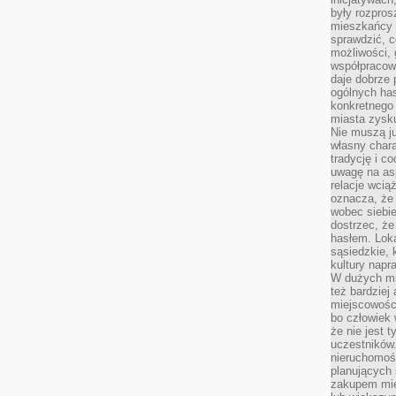
były rozpros
mieszkańcy 
sprawdzić, c
możliwości, 
współpracow
daje dobrze
ogólnych has
konkretnego 
miasta zysku
Nie muszą j
własny chara
tradycję i c
uwagę na as
relacje wcią
oznacza, że 
wobec siebie
dostrzec, że
hasłem. Loka
sąsiedzkie, 
kultury napr
W dużych mia
też bardzie
miejscowośc
bo człowiek 
że nie jest 
uczestników.
nieruchomoś
planujących 
zakupem mi