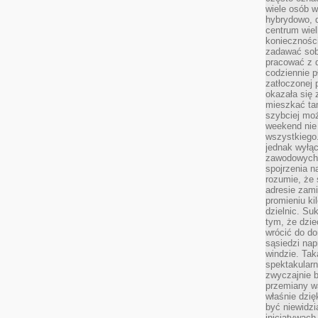
wiele osób w
hybrydowo, 
centrum wiel
konieczności
zadawać sob
pracować z 
codziennie p
zatłoczonej 
okazała się 
mieszkać tam
szybciej moż
weekend nie 
wszystkiego.
jednak wyłą
zawodowych.
spojrzenia n
rozumie, że 
adresie zami
promieniu ki
dzielnic. Su
tym, że dzie
wrócić do do
sąsiedzi nap
windzie. Ta
spektakularn
zwyczajnie b
przemiany wa
właśnie dzię
być niewidzi
inicjatywach