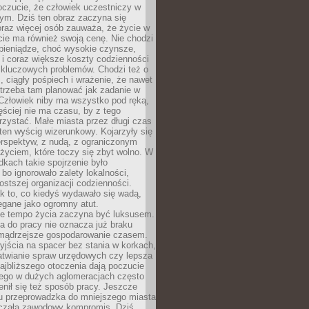
oczucie, że człowiek uczestniczy w
m. Dziś ten obraz zaczyna się
oraz więcej osób zauważa, że życie w
ie ma również swoją cenę. Nie chodzi
pieniądze, choć wysokie czynsze,
i i coraz większe koszty codzienności
 kluczowych problemów. Chodzi też o
, ciągły pośpiech i wrażenie, że nawet
trzeba tam planować jak zadanie w
 Człowiek niby ma wszystko pod ręką,
ęściej nie ma czasu, by z tego
zystać. Małe miasta przez długi czas
ten wyścig wizerunkowy. Kojarzyły się
erspektyw, z nudą, z ograniczonym
życiem, które toczy się zbyt wolno. W
dkach takie spojrzenie było
bo ignorowało zalety lokalności,
rostszej organizacji codzienności.
ak to, co kiedyś wydawało się wadą,
egane jako ogromny atut.
ze tempo życia zaczyna być luksusem.
a do pracy nie oznacza już braku
e mądrzejsze gospodarowanie czasem.
jścia na spacer bez stania w korkach,
atwianie spraw urzędowych czy lepsza
jbliższego otoczenia dają poczucie
órego w dużych aglomeracjach często
enił się też sposób pracy. Jeszcze
mu przeprowadzka do mniejszego miasta
czała zawodowy kompromis. Dziś