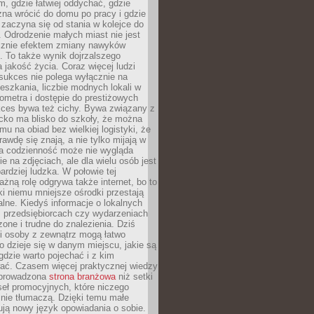
, gdzie łatwiej oddychać, gdzie
na wrócić do domu po pracy i gdzie
zaczyna się od stania w kolejce do
 Odrodzenie małych miast nie jest
cznie efektem zmiany nawyków
 To także wynik dojrzalszego
a jakość życia. Coraz więcej ludzi
sukces nie polega wyłącznie na
eszkania, liczbie modnych lokali w
lometra i dostępie do prestiżowych
kces bywa też cichy. Bywa związany z
cko ma blisko do szkoły, że można
mu na obiad bez wielkiej logistyki, że
rawdę się znają, a nie tylko mijają w
ka codzienność może nie wygląda
ie na zdjęciach, ale dla wielu osób jest
ardziej ludzka. W połowie tej
żną rolę odgrywa także internet, bo to
ki niemu mniejsze ośrodki przestają
alne. Kiedyś informacje o lokalnych
, przedsiębiorcach czy wydarzeniach
zone i trudne do znalezienia. Dziś
i osoby z zewnątrz mogą łatwo
o dzieje się w danym miejscu, jakie są
gdzie warto pojechać i z kim
ać. Czasem więcej praktycznej wiedzy
 prowadzona
strona branżowa
niż setki
eł promocyjnych, które niczego
nie tłumaczą. Dzięki temu małe
ją nowy język opowiadania o sobie.