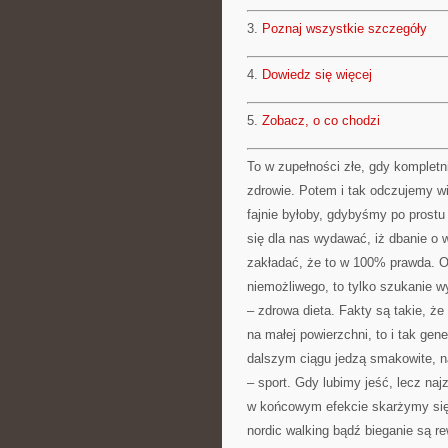
3.
Poznaj wszystkie szczegóły
4.
Dowiedz się więcej
5.
Zobacz, o co chodzi
To w zupełności złe, gdy komplet
zdrowie. Potem i tak odczujemy 
fajnie byłoby, gdybyśmy po prostu
się dla nas wydawać, iż dbanie o 
zakładać, że to w 100% prawda. Ogó
niemożliwego, to tylko szukanie 
– zdrowa dieta. Fakty są takie, że
na małej powierzchni, to i tak gen
dalszym ciągu jedzą smakowite, na
– sport. Gdy lubimy jeść, lecz na
w końcowym efekcie skarżymy się
nordic walking bądź bieganie są 