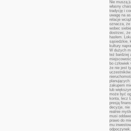
Nie muszą j
własny chara
tradycję i c
uwagę na as
relacje wcią
oznacza, że 
wobec siebie
dostrzec, że
hasłem. Loka
sąsiedzkie, 
kultury napr
W dużych mia
też bardzie
miejscowośc
bo człowiek 
że nie jest 
uczestników.
nieruchomoś
planujących 
zakupem mi
lub większy
może być og
konta, lecz 
presją fina
decyzje, nie
realnie myśl
musi oddawa
prawo do mie
mu inwestowa
odpoczynek.