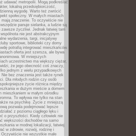
uż udawać metropolii. Mogą podkreślać
kter, lokalną przedsiębiorczość,
odzienną wygodę. Warto też zwrócić
pekt społeczny. W małych miastach
ż mają znaczenie. To oczywiście nie
wszędzie panuje sielanka, a ludzie są
 zawsze życzliwi. Jednak łatwiej tam
 wspólnota nie jest abstrakcyjnym
lne wydarzenia, targi, inicjatywy
kluby sportowe, biblioteki czy domy
awdę potrafią integrować mieszkańców.
stach oferta jest szersza, ale bywa
j anonimowa. W mniejszych
iach uczestnictwo ma większy ciężar,
widzi, że jego obecność coś znaczy,
tylko jednym z wielu przypadkowych
 Nie bez znaczenia jest także rynek
ci. Dla młodych rodzin czy osób
spokojniejsze życie różnica między
eszkania w dużym mieście a domem
m mieszkaniem w małym ośrodku
romna. To wpływa nie tylko na stan
także na psychikę. Życie z mniejszą
nsową pozwala podejmować lepsze
 działać z poziomu ciągłego lęku i
eć o przyszłości. Kiedy człowiek nie
ć większości dochodów na samo
szkania w modnej lokalizacji, łatwiej
ć w zdrowie, rozwój, rodzinę i
 Oczywiście nie wszystkie małe