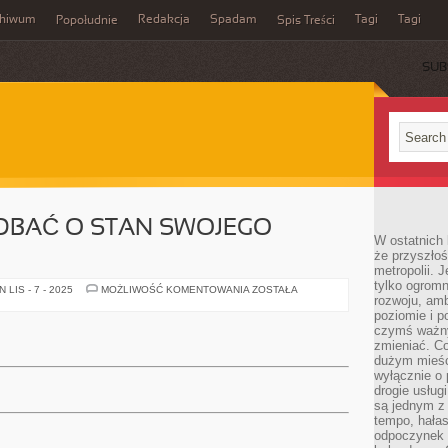
chiwum
Redakcja
Spadam
Tagi
Tagi
Popołudnie
Spis Treści
SUB
DBAĆ O STAN SWOJEGO
W ostatnich 
że przyszłoś
metropolii. 
tylko ogromn
CZY
LIS - 7 - 2025
MOŻLIWOŚĆ KOMENTOWANIA
ZOSTAŁA
rozwoju, amb
POTRAFIMY
DBAĆ
poziomie i p
O
czymś ważny
STAN
SWOJEGO
zmieniać. C
ZDROWIA?
dużym mieśc
wyłącznie o 
drogie usług
są jednym z
tempo, hałas
odpoczynek 