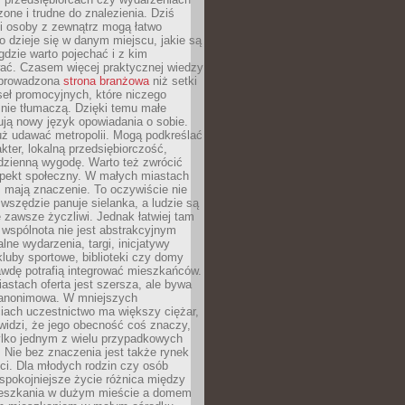
zone i trudne do znalezienia. Dziś
i osoby z zewnątrz mogą łatwo
o dzieje się w danym miejscu, jakie są
gdzie warto pojechać i z kim
ać. Czasem więcej praktycznej wiedzy
 prowadzona
strona branżowa
niż setki
eł promocyjnych, które niczego
nie tłumaczą. Dzięki temu małe
ją nowy język opowiadania o sobie.
uż udawać metropolii. Mogą podkreślać
kter, lokalną przedsiębiorczość,
odzienną wygodę. Warto też zwrócić
pekt społeczny. W małych miastach
ż mają znaczenie. To oczywiście nie
wszędzie panuje sielanka, a ludzie są
 zawsze życzliwi. Jednak łatwiej tam
 wspólnota nie jest abstrakcyjnym
lne wydarzenia, targi, inicjatywy
kluby sportowe, biblioteki czy domy
awdę potrafią integrować mieszkańców.
stach oferta jest szersza, ale bywa
j anonimowa. W mniejszych
iach uczestnictwo ma większy ciężar,
widzi, że jego obecność coś znaczy,
tylko jednym z wielu przypadkowych
 Nie bez znaczenia jest także rynek
ci. Dla młodych rodzin czy osób
spokojniejsze życie różnica między
eszkania w dużym mieście a domem