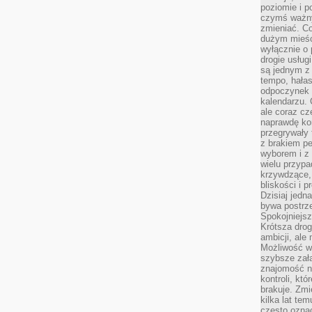
poziomie i p
czymś ważny
zmieniać. C
dużym mieśc
wyłącznie o 
drogie usług
są jednym z
tempo, hałas
odpoczynek 
kalendarzu.
ale coraz cz
naprawdę kor
przegrywały 
z brakiem p
wyborem i z 
wielu przypa
krzywdzące, 
bliskości i p
Dzisiaj jedn
bywa postrz
Spokojniejs
Krótsza drog
ambicji, al
Możliwość wy
szybsze zał
znajomość na
kontroli, kt
brakuje. Zmi
kilka lat te
często ozna