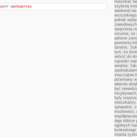
mieszkać tam
szybciej moż
ISTY - MATEMATYKA
weekend nie 
wszystkiego.
jednak wyłą
zawodowych.
spojrzenia n
rozumie, że 
adresie zami
promieniu ki
dzielnic. Su
tym, że dzie
wrócić do do
sąsiedzi nap
windzie. Ta
spektakularn
zwyczajnie b
przemiany wa
właśnie dzię
być niewidzi
inicjatywach
były rozpros
mieszkańcy 
sprawdzić, c
możliwości, 
współpracow
daje dobrze
ogólnych has
konkretnego 
miasta zysku