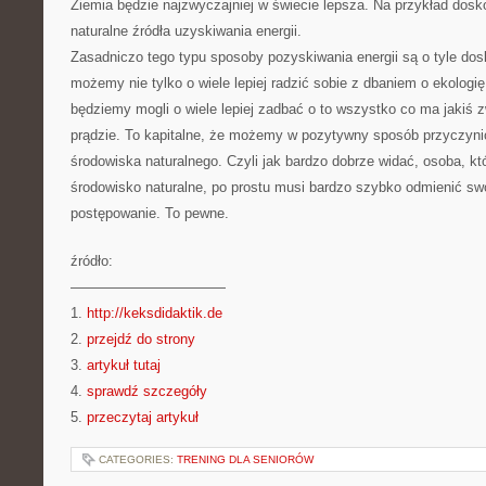
Ziemia będzie najzwyczajniej w świecie lepsza. Na przykład dos
naturalne źródła uzyskiwania energii.
Zasadniczo tego typu sposoby pozyskiwania energii są o tyle dos
możemy nie tylko o wiele lepiej radzić sobie z dbaniem o ekologię
będziemy mogli o wiele lepiej zadbać o to wszystko co ma jakiś
prądzie. To kapitalne, że możemy w pozytywny sposób przyczyni
środowiska naturalnego. Czyli jak bardzo dobrze widać, osoba, któ
środowisko naturalne, po prostu musi bardzo szybko odmienić s
postępowanie. To pewne.
źródło:
———————————
1.
http://keksdidaktik.de
2.
przejdź do strony
3.
artykuł tutaj
4.
sprawdź szczegóły
5.
przeczytaj artykuł
CATEGORIES:
TRENING DLA SENIORÓW