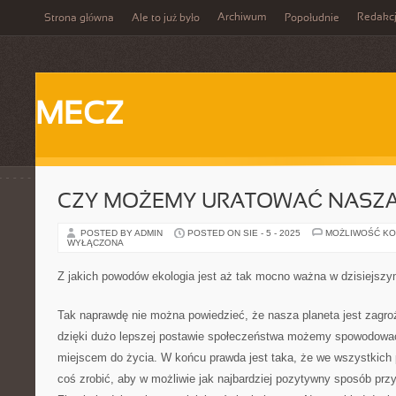
Archiwum
Redakc
Strona główna
Ale to już było
Popołudnie
MECZ
CZY MOŻEMY URATOWAĆ NASZĄ
POSTED BY ADMIN
POSTED ON SIE - 5 - 2025
MOŻLIWOŚĆ K
WYŁĄCZONA
Z jakich powodów ekologia jest aż tak mocno ważna w dzisiejszy
Tak naprawdę nie można powiedzieć, że nasza planeta jest zagroż
dzięki dużo lepszej postawie społeczeństwa możemy spowodować
miejscem do życia. W końcu prawda jest taka, że we wszystkich
coś zrobić, aby w możliwie jak najbardziej pozytywny sposób przy