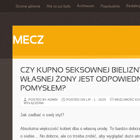
Archiwum
Redakc
Strona główna
Ale to już było
Popołudnie
MECZ
CZY KUPNO SEKSOWNEJ BIELIZN
WŁASNEJ ŻONY JEST ODPOWIED
POMYSŁEM?
POSTED BY ADMIN
POSTED ON LIP - 1 - 2025
MOŻLIWOŚĆ K
WYŁĄCZONA
Jak zadbać o swój styl?
Absolutna większość kobiet dba o własną urodę. To bardzo dobrze
o siebie… No dobrze, ale co trzeba zrobić, aby wyglądać dużo atr