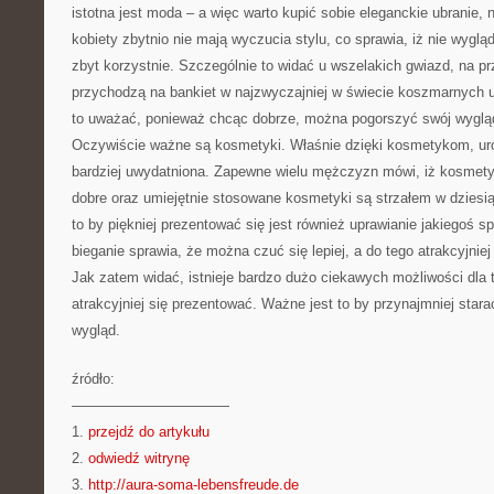
istotna jest moda – a więc warto kupić sobie eleganckie ubranie,
kobiety zbytnio nie mają wyczucia stylu, co sprawia, iż nie wygl
zbyt korzystnie. Szczególnie to widać u wszelakich gwiazd, na pr
przychodzą na bankiet w najzwyczajniej w świecie koszmarnych
to uważać, ponieważ chcąc dobrze, można pogorszyć swój wyglą
Oczywiście ważne są kosmetyki. Właśnie dzięki kosmetykom, ur
bardziej uwydatniona. Zapewne wielu mężczyzn mówi, iż kosmety
dobre oraz umiejętnie stosowane kosmetyki są strzałem w dzies
to by piękniej prezentować się jest również uprawianie jakiegoś s
bieganie sprawia, że można czuć się lepiej, a do tego atrakcyjnie
Jak zatem widać, istnieje bardzo dużo ciekawych możliwości dla t
atrakcyjniej się prezentować. Ważne jest to by przynajmniej starać
wygląd.
źródło:
———————————
1.
przejdź do artykułu
2.
odwiedź witrynę
3.
http://aura-soma-lebensfreude.de