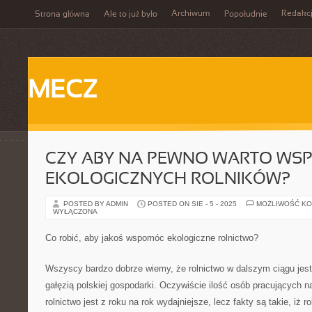
Archiwum
Redakc
Strona główna
Ale to już było
Popołudnie
MECZ
CZY ABY NA PEWNO WARTO WSP
EKOLOGICZNYCH ROLNIKÓW?
POSTED BY ADMIN
POSTED ON SIE - 5 - 2025
MOŻLIWOŚĆ K
WYŁĄCZONA
Co robić, aby jakoś wspomóc ekologiczne rolnictwo?
Wszyscy bardzo dobrze wiemy, że rolnictwo w dalszym ciągu jest
gałęzią polskiej gospodarki. Oczywiście ilość osób pracujących n
rolnictwo jest z roku na rok wydajniejsze, lecz fakty są takie, iż r