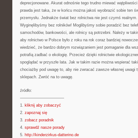
deprecjonowane. Akurat odnośnie tego trudno miewać wątpliwości –
prawda jest taka, że w końcu można jakoś wyobrazić sobie ten św
przemysłu. Jednakże świat bez rolnictwa nie jest czymś realnym.
Wyginęlibyśmy bez rolników! Moglibyśmy sobie poradzić bez tel
samochodów, bankowości, ale rolnicy są potrzebni. Należy w taki
aby rolnictwo w Polsce było z roku na rok coraz bardziej nowocze
wiedzieć, że bardzo dobrym rozwiązaniem jest pomaganie dla wsze
potrafią zadbać o ekologię. Przecież dzięki rolnictwie ekologic
spoglądać w przyszłe lata. Jak w takim razie można wspierać ta
chociażby pod uwagę to, aby nie zwracać zawsze własnej uwagi 
sklepach. Zwróć na to uwagę.
źródło:
———————————
1.
kliknij aby zobaczyć
2.
zapoznaj się
3.
zobacz poradnik
4.
sprawdź nasze porady
5.
http://kinderzirkus-datterino.de