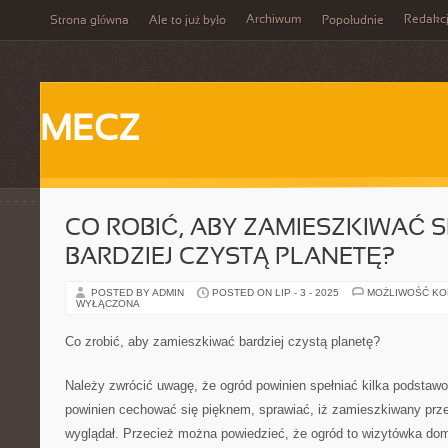
Archiwum
Redakc
Strona główna
Ale to już było
Popołudnie
MECZ
CO ROBIĆ, ABY ZAMIESZKIWAĆ 
BARDZIEJ CZYSTĄ PLANETĘ?
POSTED BY ADMIN
POSTED ON LIP - 3 - 2025
MOŻLIWOŚĆ K
WYŁĄCZONA
Co zrobić, aby zamieszkiwać bardziej czystą planetę?
Należy zwrócić uwagę, że ogród powinien spełniać kilka podstawo
powinien cechować się pięknem, sprawiać, iż zamieszkiwany prze
wyglądał. Przecież można powiedzieć, że ogród to wizytówka dom