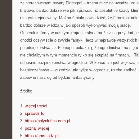
zainteresowanym towary Florexpol – trzeba mieć na uwadze, że ak
krajowa, bardzo dobrze wie jak sprawiać, iż absolutnie każdy klie
usatysfakcjonowany. Można śmiało powiedzieć, że Florexpol należ
bardzo dobrze wiedzą w jaki sposób wykonywać swoją pracę.
Generalnie firmy w naszym kraju nie słyną może z na przykład pr
chodzi oczywiście o zwykłe fabryki, lecz w naprawdę wszystkich
przedsiębiorstwa jak Florexpol pokazują, że ogrodnictwo ma się 
nie chciałbym w tym momencie tylko się skupiać na firmach… Ta
odnośnie bezpieczeństwa w ogrodzie. W końcu nie jest większą t
bezpieczeństwo – wszędzie, nie tylko w ogrodzie, trzeba zadbać.
zapewne nasz ogród będzie fantastyczny.
źródło:
———————————
1.
więcej treści
2.
sprawdź to
3.
https://polyolefins.com.pl
4.
poznaj więcej
5.
https://sms-lodz.pl