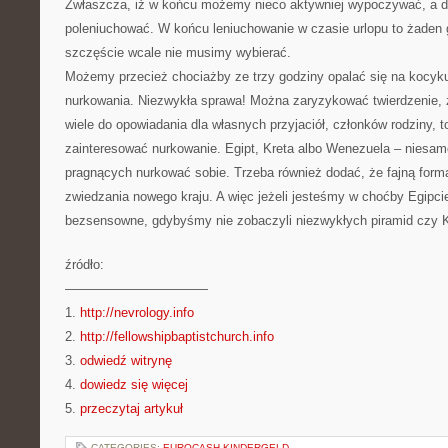
Zwłaszcza, iż w końcu możemy nieco aktywniej wypoczywać, a d
poleniuchować. W końcu leniuchowanie w czasie urlopu to żaden 
szczęście wcale nie musimy wybierać.
Możemy przecież chociażby ze trzy godziny opalać się na kocyku
nurkowania. Niezwykła sprawa! Można zaryzykować twierdzenie, ż
wiele do opowiadania dla własnych przyjaciół, członków rodziny, t
zainteresować nurkowanie. Egipt, Kreta albo Wenezuela – niesam
pragnących nurkować sobie. Trzeba również dodać, że fajną form
zwiedzania nowego kraju. A więc jeżeli jesteśmy w choćby Egipci
bezsensowne, gdybyśmy nie zobaczyli niezwykłych piramid czy K
źródło:
———————————
1.
http://nevrology.info
2.
http://fellowshipbaptistchurch.info
3.
odwiedź witrynę
4.
dowiedz się więcej
5.
przeczytaj artykuł
CATEGORIES:
EUROCASH KINDERGELD