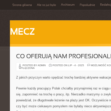
Archiwum
Redakc
Strona główna
Ale to już było
Popołudnie
MECZ
CO OFERUJĄ NAM PROFESJONAL
POSTED BY ADMIN
POSTED ON LIP - 4 - 2025
MOŻLIWOŚĆ K
WYŁĄCZONA
Z jakich przyczyn warto spędzać trochę bardziej aktywne wakacj
Pewnie każdy pracujący Polak chciałby przynajmniej raz w ciągu
się, zapomnieć na trochę o pracy, itp. Nierzadko marzymy o zwykły
powiedział, że długotrwałe leżenie na plaży jest OK. Oczywiście r
czy być może ciekawym pomysłem nie byłaby nieco aktywniejsz