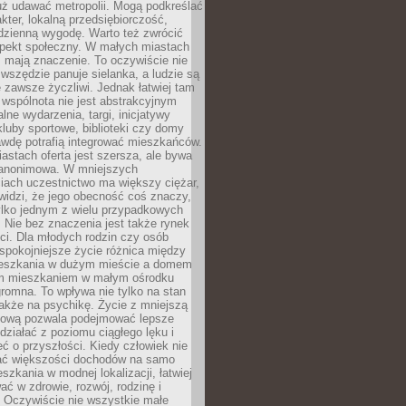
uż udawać metropolii. Mogą podkreślać
kter, lokalną przedsiębiorczość,
odzienną wygodę. Warto też zwrócić
pekt społeczny. W małych miastach
ż mają znaczenie. To oczywiście nie
wszędzie panuje sielanka, a ludzie są
 zawsze życzliwi. Jednak łatwiej tam
 wspólnota nie jest abstrakcyjnym
lne wydarzenia, targi, inicjatywy
kluby sportowe, biblioteki czy domy
awdę potrafią integrować mieszkańców.
stach oferta jest szersza, ale bywa
j anonimowa. W mniejszych
iach uczestnictwo ma większy ciężar,
widzi, że jego obecność coś znaczy,
tylko jednym z wielu przypadkowych
 Nie bez znaczenia jest także rynek
ci. Dla młodych rodzin czy osób
spokojniejsze życie różnica między
eszkania w dużym mieście a domem
m mieszkaniem w małym ośrodku
romna. To wpływa nie tylko na stan
także na psychikę. Życie z mniejszą
nsową pozwala podejmować lepsze
 działać z poziomu ciągłego lęku i
eć o przyszłości. Kiedy człowiek nie
ć większości dochodów na samo
szkania w modnej lokalizacji, łatwiej
ć w zdrowie, rozwój, rodzinę i
 Oczywiście nie wszystkie małe