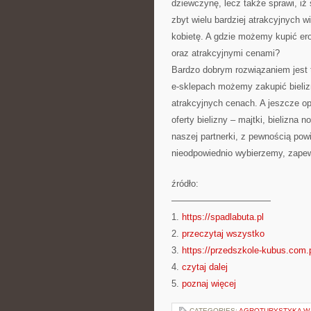
dziewczynę, lecz także sprawi, i
zbyt wielu bardziej atrakcyjnych 
kobietę. A gdzie możemy kupić erot
oraz atrakcyjnymi cenami?
Bardzo dobrym rozwiązaniem jest t
e-sklepach możemy zakupić bieliz
atrakcyjnych cenach. A jeszcze op
oferty bielizny – majtki, bielizna 
naszej partnerki, z pewnością powi
nieodpowiednio wybierzemy, zapew
źródło:
———————————
1.
https://spadlabuta.pl
2.
przeczytaj wszystko
3.
https://przedszkole-kubus.com.
4.
czytaj dalej
5.
poznaj więcej
CATEGORIES:
AGROTURYSTYKA W