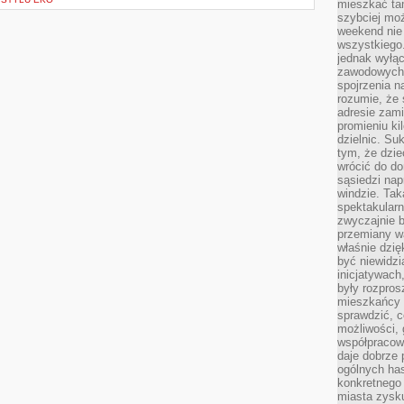
mieszkać tam
szybciej moż
weekend nie 
wszystkiego.
jednak wyłą
zawodowych.
spojrzenia n
rozumie, że 
adresie zami
promieniu ki
dzielnic. Su
tym, że dzie
wrócić do do
sąsiedzi nap
windzie. Ta
spektakularn
zwyczajnie b
przemiany wa
właśnie dzię
być niewidzi
inicjatywach
były rozpros
mieszkańcy 
sprawdzić, c
możliwości, 
współpracow
daje dobrze
ogólnych has
konkretnego 
miasta zysku