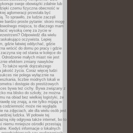
ykonuje swoje obowiązki zdalnie lub
dzięki czemu fizyczna obecność w
kiej aglomeracji przestała być
ą. To sprawiło, że ludzie zaczęli
ie bardzo proste pytanie: skoro mogę
dowolnego miejsca, to dlaczego mam
łacić wysoką cenę za życie w
przestrzeni? Odpowiedź dla wielu
zaskakująco oczywista. Lepiej
, gdzie łatwiej oddychać, gdzie
na wrócić do domu po pracy i gdzie
zaczyna się od stania w kolejce do
 Odrodzenie małych miast nie jest
cznie efektem zmiany nawyków
 To także wynik dojrzalszego
a jakość życia. Coraz więcej ludzi
sukces nie polega wyłącznie na
eszkania, liczbie modnych lokali w
lometra i dostępie do prestiżowych
kces bywa też cichy. Bywa związany z
cko ma blisko do szkoły, że można
mu na obiad bez wielkiej logistyki, że
rawdę się znają, a nie tylko mijają w
ka codzienność może nie wygląda
ie na zdjęciach, ale dla wielu osób jest
ardziej ludzka. W połowie tej
żną rolę odgrywa także internet, bo to
ki niemu mniejsze ośrodki przestają
alne. Kiedyś informacje o lokalnych
, przedsiębiorcach czy wydarzeniach