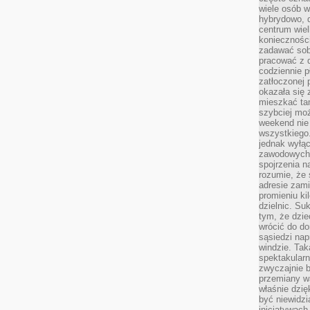
wiele osób w
hybrydowo, 
centrum wiel
konieczności
zadawać sob
pracować z 
codziennie p
zatłoczonej 
okazała się 
mieszkać tam
szybciej moż
weekend nie 
wszystkiego.
jednak wyłą
zawodowych.
spojrzenia n
rozumie, że 
adresie zami
promieniu ki
dzielnic. Su
tym, że dzie
wrócić do do
sąsiedzi nap
windzie. Ta
spektakularn
zwyczajnie b
przemiany wa
właśnie dzię
być niewidzi
inicjatywach