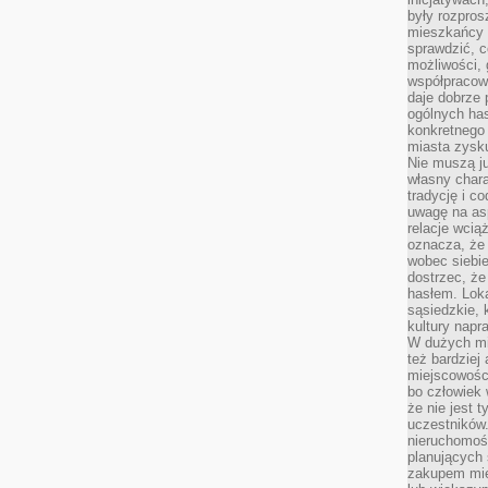
były rozpros
mieszkańcy 
sprawdzić, c
możliwości, 
współpracow
daje dobrze
ogólnych has
konkretnego 
miasta zysku
Nie muszą j
własny chara
tradycję i c
uwagę na as
relacje wcią
oznacza, że 
wobec siebie
dostrzec, że
hasłem. Loka
sąsiedzkie, 
kultury napr
W dużych mia
też bardzie
miejscowośc
bo człowiek 
że nie jest 
uczestników.
nieruchomoś
planujących 
zakupem mi