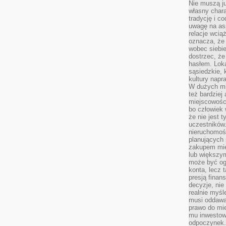
Nie muszą j
własny chara
tradycję i c
uwagę na as
relacje wcią
oznacza, że 
wobec siebie
dostrzec, że
hasłem. Loka
sąsiedzkie, 
kultury napr
W dużych mia
też bardzie
miejscowośc
bo człowiek 
że nie jest 
uczestników.
nieruchomoś
planujących 
zakupem mi
lub większy
może być og
konta, lecz 
presją fina
decyzje, nie
realnie myśl
musi oddawa
prawo do mie
mu inwestowa
odpoczynek.