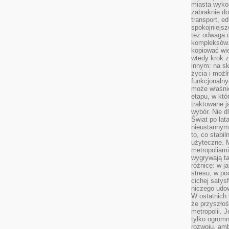
miasta wyko
zabraknie do
transport, e
spokojniejsz
też odwaga 
kompleksów.
kopiować wie
wtedy krok z
innym: na ska
życia i możl
funkcjonalny
może właśni
etapu, w któ
traktowane j
wybór. Nie d
Świat po lat
nieustannym
to, co stabi
użyteczne. 
metropoliami
wygrywają t
różnicę: w j
stresu, w po
cichej satys
niczego udo
W ostatnich 
że przyszłoś
metropolii. 
tylko ogromn
rozwoju, amb