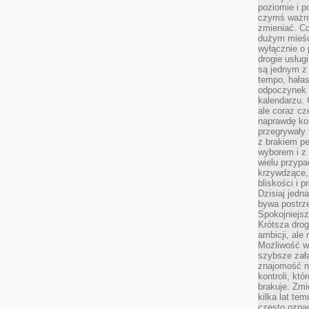
poziomie i p
czymś ważny
zmieniać. C
dużym mieśc
wyłącznie o 
drogie usług
są jednym z
tempo, hałas
odpoczynek 
kalendarzu.
ale coraz cz
naprawdę kor
przegrywały 
z brakiem p
wyborem i z 
wielu przypa
krzywdzące, 
bliskości i p
Dzisiaj jedn
bywa postrz
Spokojniejs
Krótsza drog
ambicji, al
Możliwość wy
szybsze zał
znajomość na
kontroli, kt
brakuje. Zmi
kilka lat te
często ozna