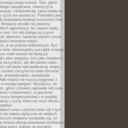
rzystają swoją szansę. Tam, gdzie
brego zarządzania, inwestycji w
dukację i infrastrukturę, sama moda na
e życie nie wystarczy. Potrzebna jest
do budowania lokalnej tożsamości bez
 Mniejsze ośrodki nie powinny
lkich aglomeracji, bo zawsze będą
a nimi. Ich siła polega na czymś
li, bliskości, bardziej ludzkim rytmie
iwości tworzenia miejsc
ch, a nie jedynie efektownych. Być
e teraz obserwujemy początek nowego
rym małe miasta nie będą już
ako plan awaryjny, lecz jako świadomy
la wszystkich, ale dla bardzo wielu.
ach zachwytu nad prędkością, skalą i
 ruchem zaczyna na nowo doceniać
lne, przewidywalne i prawdziwie
Małe miasta nie muszą wygrywać z
 w każdej kategorii. Wystarczy, że
am, gdzie człowiek naprawdę odczuwa
akości codzienności, w poziomie
czuciu bezpieczeństwa i w zwykłej,
fakcji z życia, które nie musi nikomu
wadniać.
latach coraz częściej mówi się o tym,
ć nie należy wyłącznie do wielkich
Jeszcze niedawno wydawało się, że
e miasta oferują prawdziwe możliwości
itną pracę, kulturę na wysokim