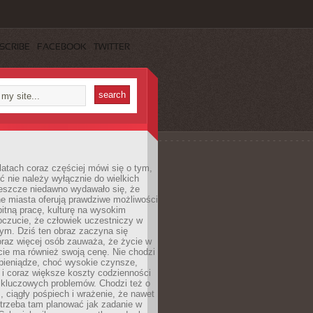
SCRIBE
FACEBOOK
TWITTER
latach coraz częściej mówi się o tym,
ć nie należy wyłącznie do wielkich
Jeszcze niedawno wydawało się, że
e miasta oferują prawdziwe możliwości
itną pracę, kulturę na wysokim
oczucie, że człowiek uczestniczy w
m. Dziś ten obraz zaczyna się
oraz więcej osób zauważa, że życie w
ie ma również swoją cenę. Nie chodzi
pieniądze, choć wysokie czynsze,
i i coraz większe koszty codzienności
 kluczowych problemów. Chodzi też o
, ciągły pośpiech i wrażenie, że nawet
trzeba tam planować jak zadanie w