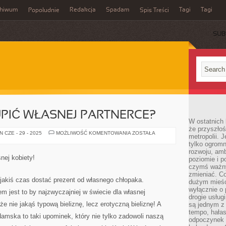
chiwum
Redakcja
Spadam
Tagi
Tagi
Popołudnie
Spis Treści
SUB
PIĆ WŁASNEJ PARTNERCE?
W ostatnich 
że przyszłoś
CO
 CZE - 29 - 2025
MOŻLIWOŚĆ KOMENTOWANIA
ZOSTAŁA
metropolii. 
MOŻNA
tylko ogromn
ZAKUPIĆ
WŁASNEJ
rozwoju, amb
PARTNERCE?
nej kobiety!
poziomie i p
czymś ważny
zmieniać. C
o jakiś czas dostać prezent od własnego chłopaka.
dużym mieśc
wyłącznie o 
 jest to by najzwyczajniej w świecie dla własnej
drogie usług
e nie jakąś typową bieliznę, lecz erotyczną bieliznę! A
są jednym z
tempo, hałas
damska to taki upominek, który nie tylko zadowoli naszą
odpoczynek 