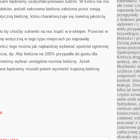
kalendarzu.
ż sami będziemy usatysfakcjonowani ludźmi. W końcu nie ma
ale coraz cz
widoków, aniżeli seksowna bielizna założona przez swoją
naprawdę kor
przegrywały 
yczną bieliznę, która charakteryzuje się świetną jakością
z brakiem p
wyborem i z 
wielu przypa
o by choćby sukienki na noc kupić w e-sklepie. Przecież w
krzywdzące, 
bliskości i p
nę erotyczną w tego typu miejscach po naprawdę
Dzisiaj jedn
rócz tego można jak najbardziej wybierać spośród ogromnej
bywa postrz
Spokojniejs
nocna, itp. Aby bielizna na 100% przypadła do gustu dla
Krótsza drog
nniśmy wybrać umiejętnie rozmiar bielizny. Jeżeli
ambicji, al
Możliwość wy
ne będziemy musieli potem wymienić kupioną bieliznę.
szybsze zał
znajomość na
kontroli, kt
brakuje. Zmi
kilka lat te
często ozna
wiele osób w
hybrydowo, 
centrum wiel
pl
konieczności
zadawać sob
pracować z 
codziennie p
zatłoczonej 
okazała się 
 STYLU EKO