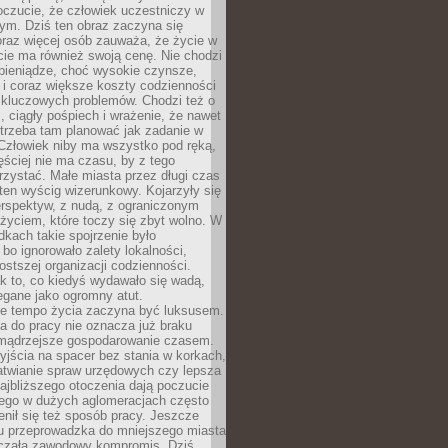
oczucie, że człowiek uczestniczy w
m. Dziś ten obraz zaczyna się
oraz więcej osób zauważa, że życie w
ie ma również swoją cenę. Nie chodzi
pieniądze, choć wysokie czynsze,
i i coraz większe koszty codzienności
 kluczowych problemów. Chodzi też o
, ciągły pośpiech i wrażenie, że nawet
trzeba tam planować jak zadanie w
 Człowiek niby ma wszystko pod ręką,
ęściej nie ma czasu, by z tego
zystać. Małe miasta przez długi czas
ten wyścig wizerunkowy. Kojarzyły się
erspektyw, z nudą, z ograniczonym
życiem, które toczy się zbyt wolno. W
dkach takie spojrzenie było
bo ignorowało zalety lokalności,
rostszej organizacji codzienności.
ak to, co kiedyś wydawało się wadą,
egane jako ogromny atut.
ze tempo życia zaczyna być luksusem.
a do pracy nie oznacza już braku
e mądrzejsze gospodarowanie czasem.
jścia na spacer bez stania w korkach,
atwianie spraw urzędowych czy lepsza
jbliższego otoczenia dają poczucie
órego w dużych aglomeracjach często
enił się też sposób pracy. Jeszcze
mu przeprowadzka do mniejszego miasta
czała zawodowy kompromis. Dziś