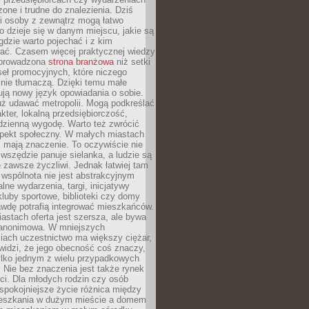
zone i trudne do znalezienia. Dziś
i osoby z zewnątrz mogą łatwo
o dzieje się w danym miejscu, jakie są
gdzie warto pojechać i z kim
ać. Czasem więcej praktycznej wiedzy
 prowadzona
strona branżowa
niż setki
eł promocyjnych, które niczego
nie tłumaczą. Dzięki temu małe
ją nowy język opowiadania o sobie.
uż udawać metropolii. Mogą podkreślać
kter, lokalną przedsiębiorczość,
odzienną wygodę. Warto też zwrócić
pekt społeczny. W małych miastach
ż mają znaczenie. To oczywiście nie
wszędzie panuje sielanka, a ludzie są
 zawsze życzliwi. Jednak łatwiej tam
 wspólnota nie jest abstrakcyjnym
lne wydarzenia, targi, inicjatywy
kluby sportowe, biblioteki czy domy
awdę potrafią integrować mieszkańców.
stach oferta jest szersza, ale bywa
j anonimowa. W mniejszych
iach uczestnictwo ma większy ciężar,
widzi, że jego obecność coś znaczy,
tylko jednym z wielu przypadkowych
 Nie bez znaczenia jest także rynek
ci. Dla młodych rodzin czy osób
spokojniejsze życie różnica między
eszkania w dużym mieście a domem