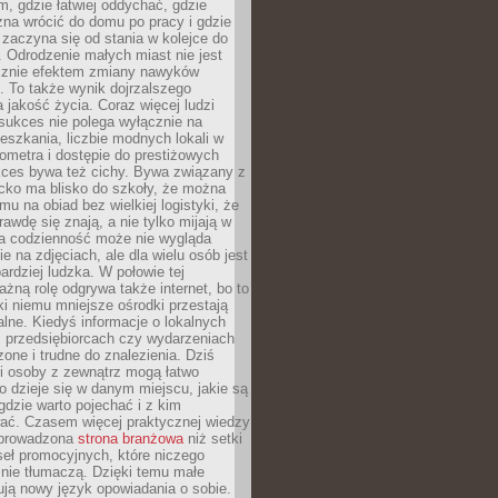
, gdzie łatwiej oddychać, gdzie
na wrócić do domu po pracy i gdzie
zaczyna się od stania w kolejce do
 Odrodzenie małych miast nie jest
cznie efektem zmiany nawyków
 To także wynik dojrzalszego
a jakość życia. Coraz więcej ludzi
sukces nie polega wyłącznie na
eszkania, liczbie modnych lokali w
lometra i dostępie do prestiżowych
kces bywa też cichy. Bywa związany z
cko ma blisko do szkoły, że można
mu na obiad bez wielkiej logistyki, że
rawdę się znają, a nie tylko mijają w
ka codzienność może nie wygląda
ie na zdjęciach, ale dla wielu osób jest
ardziej ludzka. W połowie tej
żną rolę odgrywa także internet, bo to
ki niemu mniejsze ośrodki przestają
alne. Kiedyś informacje o lokalnych
, przedsiębiorcach czy wydarzeniach
zone i trudne do znalezienia. Dziś
i osoby z zewnątrz mogą łatwo
o dzieje się w danym miejscu, jakie są
gdzie warto pojechać i z kim
ać. Czasem więcej praktycznej wiedzy
 prowadzona
strona branżowa
niż setki
eł promocyjnych, które niczego
nie tłumaczą. Dzięki temu małe
ją nowy język opowiadania o sobie.