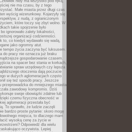
 Człowiek niby ma wszystko pod ręką,
ęściej nie ma czasu, by z tego
zystać. Małe miasta przez długi czas
ten wyścig wizerunkowy. Kojarzyły się
erspektyw, z nudą, z ograniczonym
życiem, które toczy się zbyt wolno. W
dkach takie spojrzenie było
bo ignorowało zalety lokalności,
rostszej organizacji codzienności.
ak to, co kiedyś wydawało się wadą,
egane jako ogromny atut.
ze tempo życia zaczyna być luksusem.
a do pracy nie oznacza już braku
e mądrzejsze gospodarowanie czasem.
jścia na spacer bez stania w korkach,
atwianie spraw urzędowych czy lepsza
jbliższego otoczenia dają poczucie
órego w dużych aglomeracjach często
enił się też sposób pracy. Jeszcze
mu przeprowadzka do mniejszego miasta
czała zawodowy kompromis. Dziś
ykonuje swoje obowiązki zdalnie lub
dzięki czemu fizyczna obecność w
kiej aglomeracji przestała być
ą. To sprawiło, że ludzie zaczęli
ie bardzo proste pytanie: skoro mogę
dowolnego miejsca, to dlaczego mam
łacić wysoką cenę za życie w
przestrzeni? Odpowiedź dla wielu
zaskakująco oczywista. Lepiej