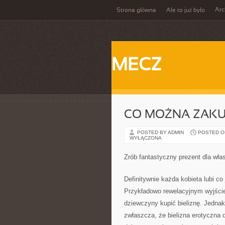
Ar
Strona główna
Ale to już było
MECZ
CO MOŻNA ZAKU
POSTED BY ADMIN
POSTED ON
WYŁĄCZONA
Zrób fantastyczny prezent dla włas
Definitywnie każda kobieta lubi c
Przykładowo rewelacyjnym wyjściem
dziewczyny kupić bieliznę. Jednakż
zwłaszcza, że bielizna erotyczna 