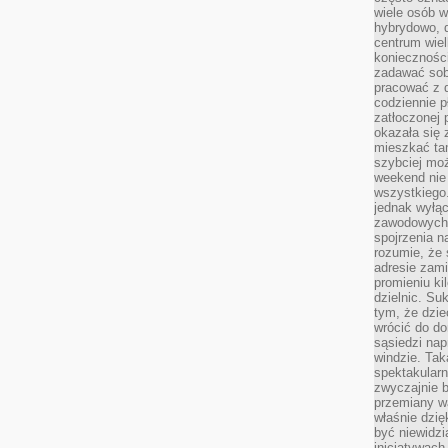
wiele osób w
hybrydowo, 
centrum wiel
konieczności
zadawać sob
pracować z 
codziennie p
zatłoczonej 
okazała się 
mieszkać tam
szybciej moż
weekend nie 
wszystkiego.
jednak wyłą
zawodowych.
spojrzenia n
rozumie, że 
adresie zami
promieniu ki
dzielnic. Su
tym, że dzie
wrócić do do
sąsiedzi nap
windzie. Ta
spektakularn
zwyczajnie b
przemiany wa
właśnie dzię
być niewidzi
inicjatywach