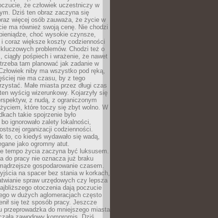
oczucie, że człowiek uczestniczy w
m. Dziś ten obraz zaczyna się
oraz więcej osób zauważa, że życie w
ie ma również swoją cenę. Nie chodzi
pieniądze, choć wysokie czynsze,
i i coraz większe koszty codzienności
 kluczowych problemów. Chodzi też o
, ciągły pośpiech i wrażenie, że nawet
trzeba tam planować jak zadanie w
 Człowiek niby ma wszystko pod ręką,
ęściej nie ma czasu, by z tego
zystać. Małe miasta przez długi czas
ten wyścig wizerunkowy. Kojarzyły się
erspektyw, z nudą, z ograniczonym
życiem, które toczy się zbyt wolno. W
dkach takie spojrzenie było
bo ignorowało zalety lokalności,
rostszej organizacji codzienności.
ak to, co kiedyś wydawało się wadą,
egane jako ogromny atut.
ze tempo życia zaczyna być luksusem.
a do pracy nie oznacza już braku
e mądrzejsze gospodarowanie czasem.
jścia na spacer bez stania w korkach,
atwianie spraw urzędowych czy lepsza
jbliższego otoczenia dają poczucie
órego w dużych aglomeracjach często
enił się też sposób pracy. Jeszcze
mu przeprowadzka do mniejszego miasta
czała zawodowy kompromis. Dziś