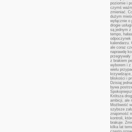
poziomie i p
czymś ważny
zmieniać. C
dużym mieśc
wyłącznie o 
drogie usług
są jednym z
tempo, hałas
odpoczynek 
kalendarzu.
ale coraz cz
naprawdę kor
przegrywały 
z brakiem p
wyborem i z 
wielu przypa
krzywdzące, 
bliskości i p
Dzisiaj jedn
bywa postrz
Spokojniejs
Krótsza drog
ambicji, al
Możliwość wy
szybsze zał
znajomość na
kontroli, kt
brakuje. Zmi
kilka lat te
często ozna