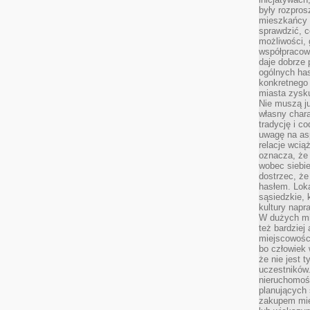
były rozpros
mieszkańcy 
sprawdzić, c
możliwości, 
współpracow
daje dobrze
ogólnych has
konkretnego 
miasta zysku
Nie muszą j
własny chara
tradycję i c
uwagę na as
relacje wcią
oznacza, że 
wobec siebie
dostrzec, że
hasłem. Loka
sąsiedzkie, 
kultury napr
W dużych mia
też bardzie
miejscowośc
bo człowiek 
że nie jest 
uczestników.
nieruchomoś
planujących 
zakupem mi