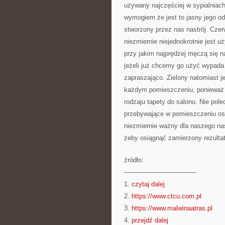
używany najczęściej w sypialniach,
wymogiem że jest to jasny jego od
stworzony przez nas nastrój. Czer
niezmiernie niejednokrotnie jest uż
przy jakim najprędzej męczą się n
jeżeli już chcemy go użyć wypada 
zapraszająco. Zielony natomiast j
każdym pomieszczeniu, ponieważ m
rodzaju tapety do salonu. Nie pol
przebywające w pomieszczeniu oso
niezmiernie ważny dla naszego nas
żeby osiągnąć zamierzony rezultat
źródło:
———————————
1.
czytaj dalej
2.
https://www.ctcu.com.pl
3.
https://www.malwinaatras.pl
4.
przejdź dalej