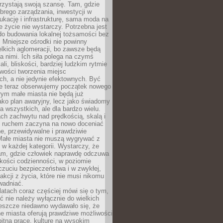
rzystają swoją szansę. Tam, gdzie
brego zarządzania, inwestycji w
dukację i infrastrukturę, sama moda na
e życie nie wystarczy. Potrzebna jest
do budowania lokalnej tożsamości bez
 Mniejsze ośrodki nie powinny
lkich aglomeracji, bo zawsze będą
a nimi. Ich siła polega na czymś
li, bliskości, bardziej ludzkim rytmie
iwości tworzenia miejsc
ch, a nie jedynie efektownych. Być
e teraz obserwujemy początek nowego
rym małe miasta nie będą już
ako plan awaryjny, lecz jako świadomy
la wszystkich, ale dla bardzo wielu.
ach zachwytu nad prędkością, skalą i
 ruchem zaczyna na nowo doceniać
lne, przewidywalne i prawdziwie
Małe miasta nie muszą wygrywać z
 w każdej kategorii. Wystarczy, że
am, gdzie człowiek naprawdę odczuwa
akości codzienności, w poziomie
czuciu bezpieczeństwa i w zwykłej,
fakcji z życia, które nie musi nikomu
wadniać.
latach coraz częściej mówi się o tym,
ć nie należy wyłącznie do wielkich
Jeszcze niedawno wydawało się, że
e miasta oferują prawdziwe możliwości
itną pracę, kulturę na wysokim