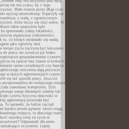
 Człowiek niby ma wszystko pod ręką,
ęściej nie ma czasu, by z tego
zystać. Małe miasta przez długi czas
ten wyścig wizerunkowy. Kojarzyły się
erspektyw, z nudą, z ograniczonym
życiem, które toczy się zbyt wolno. W
dkach takie spojrzenie było
bo ignorowało zalety lokalności,
rostszej organizacji codzienności.
ak to, co kiedyś wydawało się wadą,
egane jako ogromny atut.
ze tempo życia zaczyna być luksusem.
a do pracy nie oznacza już braku
e mądrzejsze gospodarowanie czasem.
jścia na spacer bez stania w korkach,
atwianie spraw urzędowych czy lepsza
jbliższego otoczenia dają poczucie
órego w dużych aglomeracjach często
enił się też sposób pracy. Jeszcze
mu przeprowadzka do mniejszego miasta
czała zawodowy kompromis. Dziś
ykonuje swoje obowiązki zdalnie lub
dzięki czemu fizyczna obecność w
kiej aglomeracji przestała być
ą. To sprawiło, że ludzie zaczęli
ie bardzo proste pytanie: skoro mogę
dowolnego miejsca, to dlaczego mam
łacić wysoką cenę za życie w
przestrzeni? Odpowiedź dla wielu
zaskakująco oczywista. Lepiej