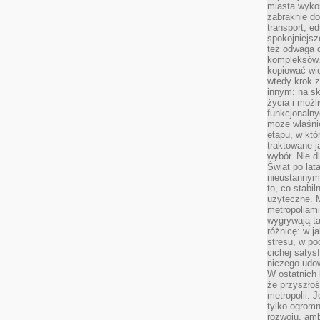
miasta wyko
zabraknie do
transport, e
spokojniejsz
też odwaga 
kompleksów.
kopiować wie
wtedy krok z
innym: na ska
życia i możl
funkcjonalny
może właśni
etapu, w któ
traktowane j
wybór. Nie d
Świat po lat
nieustannym
to, co stabi
użyteczne. 
metropoliami
wygrywają t
różnicę: w j
stresu, w po
cichej satys
niczego udo
W ostatnich 
że przyszłoś
metropolii. 
tylko ogromn
rozwoju, amb