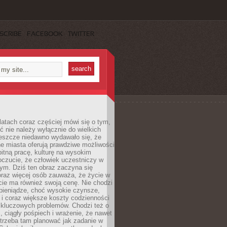
SCRIBE
FACEBOOK
TWITTER
latach coraz częściej mówi się o tym,
ć nie należy wyłącznie do wielkich
Jeszcze niedawno wydawało się, że
e miasta oferują prawdziwe możliwości
itną pracę, kulturę na wysokim
oczucie, że człowiek uczestniczy w
m. Dziś ten obraz zaczyna się
oraz więcej osób zauważa, że życie w
ie ma również swoją cenę. Nie chodzi
pieniądze, choć wysokie czynsze,
i i coraz większe koszty codzienności
 kluczowych problemów. Chodzi też o
, ciągły pośpiech i wrażenie, że nawet
trzeba tam planować jak zadanie w