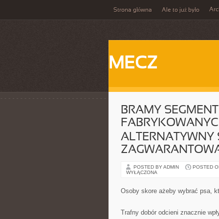
Ar
Strona główna
Ale to już było
MECZ
BRAMY SEGMENT
FABRYKOWANYC
ALTERNATYWNY 
ZAGWARANTOWA
POSTED BY ADMIN
POSTED ON
WYŁĄCZONA
Osoby skore ażeby wybrać psa, k
Trafny dobór odcieni znacznie wpł