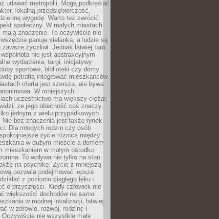
uż udawać metropolii. Mogą podkreślać
kter, lokalną przedsiębiorczość,
odzienną wygodę. Warto też zwrócić
pekt społeczny. W małych miastach
ż mają znaczenie. To oczywiście nie
wszędzie panuje sielanka, a ludzie są
 zawsze życzliwi. Jednak łatwiej tam
 wspólnota nie jest abstrakcyjnym
lne wydarzenia, targi, inicjatywy
kluby sportowe, biblioteki czy domy
awdę potrafią integrować mieszkańców.
stach oferta jest szersza, ale bywa
j anonimowa. W mniejszych
iach uczestnictwo ma większy ciężar,
widzi, że jego obecność coś znaczy,
tylko jednym z wielu przypadkowych
 Nie bez znaczenia jest także rynek
ci. Dla młodych rodzin czy osób
spokojniejsze życie różnica między
eszkania w dużym mieście a domem
m mieszkaniem w małym ośrodku
romna. To wpływa nie tylko na stan
także na psychikę. Życie z mniejszą
nsową pozwala podejmować lepsze
 działać z poziomu ciągłego lęku i
eć o przyszłości. Kiedy człowiek nie
ć większości dochodów na samo
szkania w modnej lokalizacji, łatwiej
ć w zdrowie, rozwój, rodzinę i
 Oczywiście nie wszystkie małe