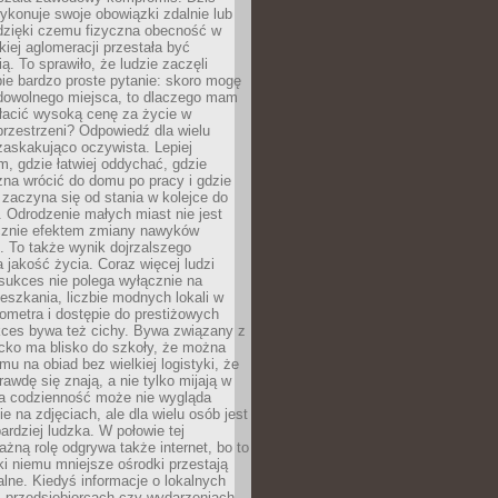
ykonuje swoje obowiązki zdalnie lub
dzięki czemu fizyczna obecność w
kiej aglomeracji przestała być
ą. To sprawiło, że ludzie zaczęli
ie bardzo proste pytanie: skoro mogę
dowolnego miejsca, to dlaczego mam
łacić wysoką cenę za życie w
przestrzeni? Odpowiedź dla wielu
zaskakująco oczywista. Lepiej
, gdzie łatwiej oddychać, gdzie
na wrócić do domu po pracy i gdzie
zaczyna się od stania w kolejce do
 Odrodzenie małych miast nie jest
cznie efektem zmiany nawyków
 To także wynik dojrzalszego
a jakość życia. Coraz więcej ludzi
sukces nie polega wyłącznie na
eszkania, liczbie modnych lokali w
lometra i dostępie do prestiżowych
kces bywa też cichy. Bywa związany z
cko ma blisko do szkoły, że można
mu na obiad bez wielkiej logistyki, że
rawdę się znają, a nie tylko mijają w
ka codzienność może nie wygląda
ie na zdjęciach, ale dla wielu osób jest
ardziej ludzka. W połowie tej
żną rolę odgrywa także internet, bo to
ki niemu mniejsze ośrodki przestają
alne. Kiedyś informacje o lokalnych
, przedsiębiorcach czy wydarzeniach