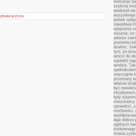
mieszkać tam
szybciej moż
weekend nie 
wszystkiego.
ZIENNYM ŻYCIU
jednak wyłą
zawodowych.
spojrzenia n
rozumie, że 
adresie zami
promieniu ki
dzielnic. Su
tym, że dzie
wrócić do do
sąsiedzi nap
windzie. Ta
spektakularn
zwyczajnie b
przemiany wa
właśnie dzię
być niewidzi
inicjatywach
były rozpros
mieszkańcy 
sprawdzić, c
możliwości, 
współpracow
daje dobrze
ogólnych has
konkretnego 
miasta zysku