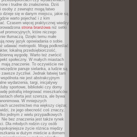
zone i trudne do znalezienia. Dziś
i osoby z zewnątrz mogą łatwo
o dzieje się w danym miejscu, jakie są
gdzie warto pojechać i z kim
ać. Czasem więcej praktycznej wiedzy
 prowadzona
strona branżowa
niż setki
eł promocyjnych, które niczego
nie tłumaczą. Dzięki temu małe
ją nowy język opowiadania o sobie.
uż udawać metropolii. Mogą podkreślać
kter, lokalną przedsiębiorczość,
odzienną wygodę. Warto też zwrócić
pekt społeczny. W małych miastach
ż mają znaczenie. To oczywiście nie
wszędzie panuje sielanka, a ludzie są
 zawsze życzliwi. Jednak łatwiej tam
 wspólnota nie jest abstrakcyjnym
lne wydarzenia, targi, inicjatywy
kluby sportowe, biblioteki czy domy
awdę potrafią integrować mieszkańców.
stach oferta jest szersza, ale bywa
j anonimowa. W mniejszych
iach uczestnictwo ma większy ciężar,
widzi, że jego obecność coś znaczy,
tylko jednym z wielu przypadkowych
 Nie bez znaczenia jest także rynek
ci. Dla młodych rodzin czy osób
spokojniejsze życie różnica między
eszkania w dużym mieście a domem