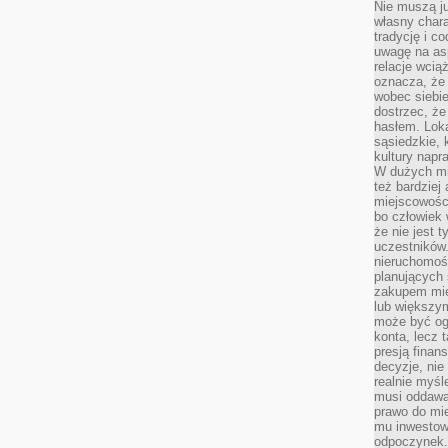
Nie muszą j
własny chara
tradycję i c
uwagę na as
relacje wcią
oznacza, że 
wobec siebie
dostrzec, że
hasłem. Loka
sąsiedzkie, 
kultury napr
W dużych mia
też bardzie
miejscowośc
bo człowiek 
że nie jest 
uczestników.
nieruchomoś
planujących 
zakupem mi
lub większy
może być og
konta, lecz 
presją fina
decyzje, nie
realnie myśl
musi oddawa
prawo do mie
mu inwestowa
odpoczynek.