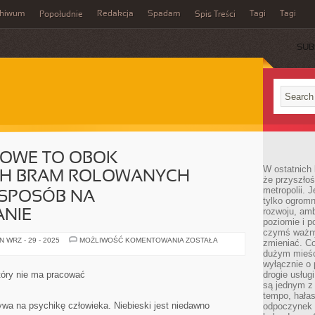
chiwum
Redakcja
Spadam
Tagi
Tagi
Popołudnie
Spis Treści
SUB
OWE TO OBOK
W ostatnich 
H BRAM ROLOWANYCH
że przyszłoś
metropolii. 
SPOSÓB NA
tylko ogromn
rozwoju, amb
NIE
poziomie i p
czymś ważny
BRAMY
 WRZ - 29 - 2025
MOŻLIWOŚĆ KOMENTOWANIA
ZOSTAŁA
zmieniać. C
SEGMENTOWE
dużym mieśc
TO
OBOK
wyłącznie o 
FABRYKOWANYCH
tóry nie ma pracować
drogie usług
BRAM
są jednym z
ROLOWANYCH
ALTERNATYWNY
tempo, hałas
SPOSÓB
ywa na psychikę człowieka. Niebieski jest niedawno
odpoczynek 
NA