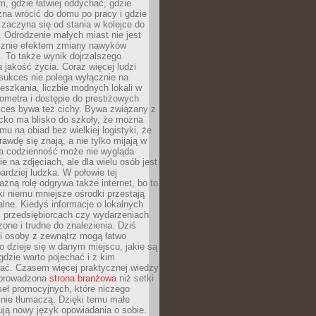
, gdzie łatwiej oddychać, gdzie
na wrócić do domu po pracy i gdzie
zaczyna się od stania w kolejce do
 Odrodzenie małych miast nie jest
cznie efektem zmiany nawyków
 To także wynik dojrzalszego
a jakość życia. Coraz więcej ludzi
sukces nie polega wyłącznie na
eszkania, liczbie modnych lokali w
lometra i dostępie do prestiżowych
kces bywa też cichy. Bywa związany z
cko ma blisko do szkoły, że można
mu na obiad bez wielkiej logistyki, że
rawdę się znają, a nie tylko mijają w
ka codzienność może nie wygląda
ie na zdjęciach, ale dla wielu osób jest
ardziej ludzka. W połowie tej
żną rolę odgrywa także internet, bo to
ki niemu mniejsze ośrodki przestają
alne. Kiedyś informacje o lokalnych
, przedsiębiorcach czy wydarzeniach
zone i trudne do znalezienia. Dziś
i osoby z zewnątrz mogą łatwo
o dzieje się w danym miejscu, jakie są
gdzie warto pojechać i z kim
ać. Czasem więcej praktycznej wiedzy
 prowadzona
strona branżowa
niż setki
eł promocyjnych, które niczego
nie tłumaczą. Dzięki temu małe
ją nowy język opowiadania o sobie.