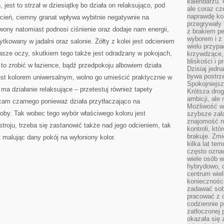
kalendarzu.
ZAGWARANTOWANIE
 jest to strzał w dziesiątkę bo działa on relaksująco, pod
ale coraz cz
naprawdę kor
cień, ciemny granat wpływa wybitnie negatywnie na
przegrywały 
wony natomiast podnosi ciśnienie oraz dodaje nam energii,
z brakiem p
wyborem i z 
ytkowany w jadalni oraz salonie. Żółty z kolei jest odcieniem
wielu przypa
asze oczy, skutkiem tego także jest odradzany w pokojach,
krzywdzące, 
bliskości i p
to zrobić w łazience, bądź przedpokoju albowiem działa
Dzisiaj jedn
bywa postrz
est kolorem uniwersalnym, wolno go umieścić praktycznie w
Spokojniejs
a działanie relaksujące – przetestuj również tapety
Krótsza drog
ambicji, al
ecam czarnego ponieważ działa przytłaczająco na
Możliwość wy
by. Tak wobec tego wybór właściwego koloru jest
szybsze zał
znajomość na
troju, trzeba się zastanowić także nad jego odcieniem, tak
kontroli, kt
brakuje. Zmi
 malując dany pokój na wyłoniony kolor.
kilka lat te
często ozna
wiele osób w
hybrydowo, 
centrum wiel
konieczności
zadawać sob
pracować z 
codziennie p
zatłoczonej 
okazała się 